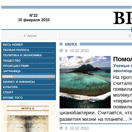
N°22
10 февраля 2010
//
Архив
/
НАУКА
ВЕСЬ НОМЕР
ПЕРВАЯ ПОЛОСА
//
10.02.2010
ПОЛИТИКА И ЭКОНОМИКА
Помо
ОБЩЕСТВО
Ученые 
ПРОИСШЕСТВИЯ
эволюц
ЗАГРАНИЦА
На прот
НАУКА
БИЗНЕС И ФИНАНСЫ
считало
КУЛЬТУРА
появила
СПОРТ
молекул
КРОМЕ ТОГО
«первич
появил
цианобактерии. Считается, что
>
развития жизни на планете...
//
10.02.2010