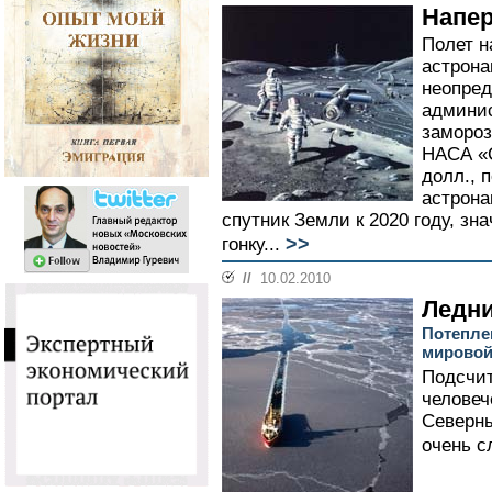
Напер
Полет н
астрона
неопред
админи
замороз
НАСА «
долл., 
астрона
спутник Земли к 2020 году, зн
>>
гонку...
//
10.02.2010
Ледн
Потепле
мировой
Подсчит
человеч
Северны
очень с