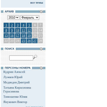
все темы
АРХИВ
1
2
3
4
5
6
7
8
9
10
11
12
13
14
15
16
17
18
19
20
21
22
23
24
25
26
27
28
ПОИСК
ПЕРСОНЫ НОМЕРА
Кудрин Алексей
Лужков Юрий
Медведев Дмитрий
Татьяна Кирилловна
Герасимова
Тимошенко Юлия
Янукович Виктор