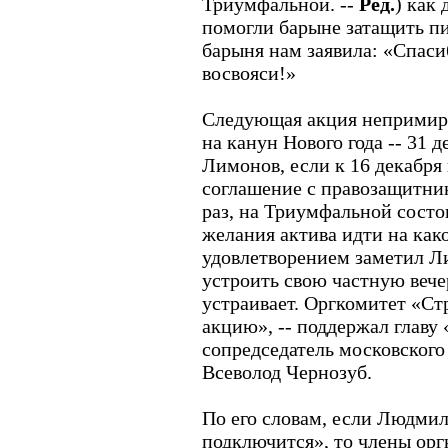
Триумфальной. --
Ред.
) как 
помогли барыне затащить пи
барыня нам заявила: «Спасиб
восвояси!»
Следующая акция непримир
на канун Нового года -- 31 д
Лимонов, если к 16 декабря 
соглашение с правозащитник
раз, на Триумфальной состо
желания актива идти на как
удовлетворением заметил Ли
устроить свою частную вече
устраивает. Оргкомитет «Ст
акцию», -- поддержал главу
сопредседатель московског
Всеволод Чернозуб.
По его словам, если Людмил
подключится», то члены орг