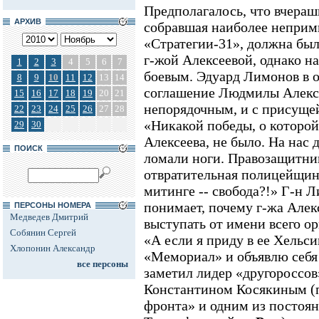
Предполагалось, что вчераш
АРХИВ
собравшая наиболее неприм
«Стратегии-31», должна бы
г-жой Алексеевой, однако н
1
2
3
4
5
6
7
боевым. Эдуард Лимонов в о
8
9
10
11
12
13
14
соглашение Людмилы Алексе
15
16
17
18
19
20
21
непорядочным, и с присущей
22
23
24
25
26
27
28
«Никакой победы, о которой
29
30
Алексеева, не было. На нас
ПОИСК
ломали ноги. Правозащитник
отвратительная полицейщин
митинге -- свобода?!» Г-н Л
понимает, почему г-жа Алек
ПЕРСОНЫ НОМЕРА
Медведев Дмитрий
выступать от имени всего о
Собянин Сергей
«А если я приду в ее Хельс
Хлопонин Александр
«Мемориал» и объявлю себя 
все персоны
заметил лидер «другороссов»
Константином Косякиным (п
фронта» и одним из постоя