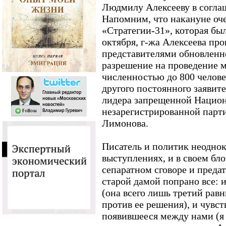
Людмилу Алексееву в соглаш
Напомним, что накануне оч
«Стратегии-31», которая бы
октября, г-жа Алексеева про
представителями обновленн
разрешение на проведение 
численностью до 800 челове
другого постоянного заявите
лидера запрещенной Национ
незарегистрированной парт
Лимонова.
Писатель и политик неоднок
выступлениях, и в своем бл
сепаратном сговоре и преда
старой дамой попрано все:
(она всего лишь третий равн
против ее решения), и чувст
появившееся между нами (я 