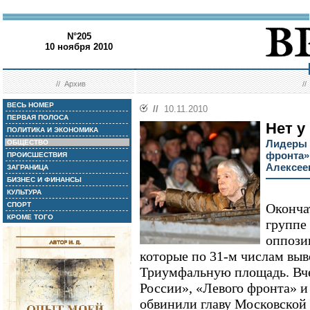
N°205
10 ноября 2010
//
Архив
/
ВЕСЬ НОМЕР
//
10.11.2010
ПЕРВАЯ ПОЛОСА
Нет у
ПОЛИТИКА И ЭКОНОМИКА
Лидеры 
ОБЩЕСТВО
фронта»
ПРОИСШЕСТВИЯ
Алексее
ЗАГРАНИЦА
БИЗНЕС И ФИНАНСЫ
КУЛЬТУРА
СПОРТ
Оконча
КРОМЕ ТОГО
группе
оппози
которые по 31-м числам выв
Триумфальную площадь. Вче
России», «Левого фронта» 
обвинили главу Московской