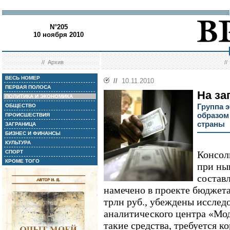
N°205
10 ноября 2010
//
Архив
/
ВЕСЬ НОМЕР
//
10.11.2010
ПЕРВАЯ ПОЛОСА
На за
ПОЛИТИКА И ЭКОНОМИКА
Группа 
ОБЩЕСТВО
образом
ПРОИСШЕСТВИЯ
страны
ЗАГРАНИЦА
БИЗНЕС И ФИНАНСЫ
КУЛЬТУРА
СПОРТ
Консол
КРОМЕ ТОГО
при ны
составл
намечено в проекте бюджета 
трлн руб., убеждены исслед
аналитического центра «Мо
такие средства, требуется 