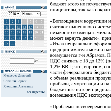
бюджет этого не почувствуе
АРХИВ
инициативы, так как сократи
«Воплощением коррупции и
1
2
3
4
5
6
7
считают нынешнюю систему
8
9
10
11
12
13
14
незаконно возмещать миллиа
15
16
17
18
19
20
21
может вернуть деньги», при
22
23
24
25
26
27
28
«Из-за неправильно оформл
29
30
предпринимателя можно наказ
ПОИСК
возмущается г-н Абрамов. П
НДС снизить с 18 до 12% (п
1,2% ВВП; что, впрочем, со
части федерального бюджета
ПЕРСОНЫ НОМЕРА
Медведев Дмитрий
с объема реализации продукц
Собянин Сергей
прибыли, амортизации и на
Хлопонин Александр
бюджетные потери предполаг
все персоны
возмещения НДС экспортерам
«Проблемы несвоевременно