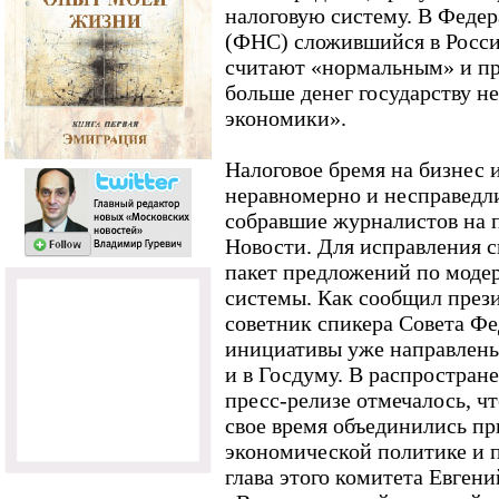
налоговую систему. В Феде
(ФНС) сложившийся в Росс
считают «нормальным» и пр
больше денег государству н
экономики».
Налоговое бремя на бизнес 
неравномерно и несправедл
собравшие журналистов на 
Новости. Для исправления 
пакет предложений по моде
системы. Как сообщил през
советник спикера Совета Фе
инициативы уже направлены 
и в Госдуму. В распростран
пресс-релизе отмечалось, ч
свое время объединились п
экономической политике и 
глава этого комитета Евгени