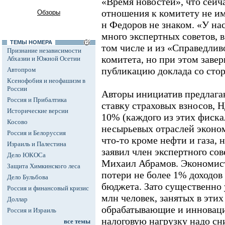
«Время новостей», что сей
отношения к комитету не им
Обзоры
н Федоров не знаком. «У на
много экспертных советов, 
ТЕМЫ НОМЕРА
том числе и из «Справедливо
Признание независимости
комитета, но при этом завер
Абхазии и Южной Осетии
публикацию доклада со стор
Автопром
Ксенофобия и неофашизм в
России
Авторы инициатив предлага
Россия и Прибалтика
ставку страховых взносов, 
Исторические версии
10% (каждого из этих фиска
Косово
несырьевых отраслей эконо
Россия и Белоруссия
что-то кроме нефти и газа, 
Израиль и Палестина
заявил член экспертного со
Дело ЮКОСа
Михаил Абрамов. Экономист
Защита Химкинского леса
потери не более 1% доходов
Дело Бульбова
бюджета. Зато существенно 
Россия и финансовый кризис
млн человек, занятых в этих
Доллар
обрабатывающие и инновац
Россия и Израиль
налоговую нагрузку надо сн
все темы