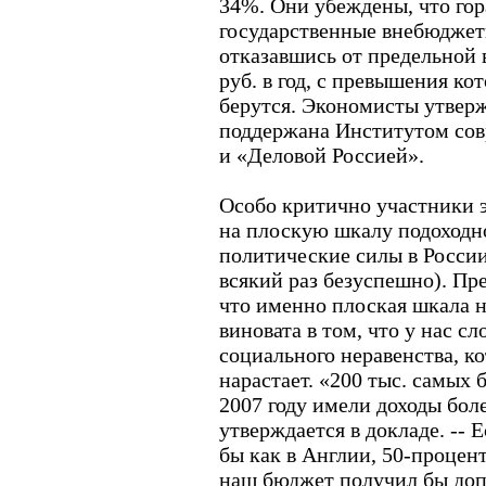
34%. Они убеждены, что гор
государственные внебюджет
отказавшись от предельной 
руб. в год, с превышения ко
берутся. Экономисты утверж
поддержана Институтом сов
и «Деловой Россией».
Особо критично участники 
на плоскую шкалу подоходно
политические силы в Росси
всякий раз безуспешно). П
что именно плоская шкала н
виновата в том, что у нас 
социального неравенства, к
нарастает. «200 тыс. самых 
2007 году имели доходы более
утверждается в докладе. -- 
бы как в Англии, 50-процен
наш бюджет получил бы допо