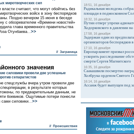
ых миротворческих сил
18:51, 16 декабря
Радикальная молодежь собрал
е власти считают, что могут обойтись без
миротворческих войск в зону беспорядков
площади в подмосковном Со
раны. Поздно вечером 15 июня в беседе
18:32, 16 декабря
ну с обозревателем «Времени новостей»
Путин отверг упреки адвокат
ердила глава временного правительства
Ходорковского в давлении на 
>>
Роза Отунбаева...
17:58, 16 декабря
Задержан один из предполаг
организаторов беспорядков 
и
17:10, 16 декабря
Европарламент призвал росси
//
Заграница
ускорить расследование обст
смерти Сергея Магнитского
айонного значения
16:35, 16 декабря
Саакашвили посмертно награ
кие силовики провели две успешные
Холбрука орденом Святого Г
против сепаратистов
16:14, 16 декабря
не спецслужбы вчера утром провели две
Ассанж будет выпущен под з
спецоперации, в результате которых
тожены, по предварительным данным, не
яти боевиков. Ощутимые потери понесли
>>
 сами силовики...
е
//
Происшествия