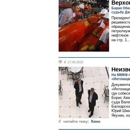
Верхо
Барак Оба
судьбу Дж
Президен
решимости
обращении
петролеум
нефтяное 
на стр. 1..
//
17.06.2010
Неизв
На ММКФ п
«Интонаци
Документа
«Интонаци
где собес
Борис Аве
суда Вале
Балкарско
Юрий Шми
Якунин, к
// читайте тему:
Кино