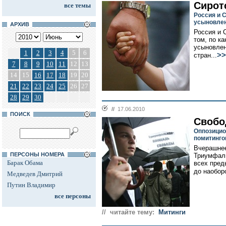
Сирот
все темы
Россия и 
усыновле
АРХИВ
Россия и 
том, по к
усыновлен
1
2
3
4
5
6
>>
стран...
7
8
9
10
11
12
13
14
15
16
17
18
19
20
21
22
23
24
25
26
27
28
29
30
//
17.06.2010
ПОИСК
Свобо
Оппозицио
помитинго
Вчерашнее
ПЕРСОНЫ НОМЕРА
Триумфаль
Барак Обама
всех пред
до наоборо
Медведев Дмитрий
Путин Владимир
все персоны
// читайте тему:
Митинги