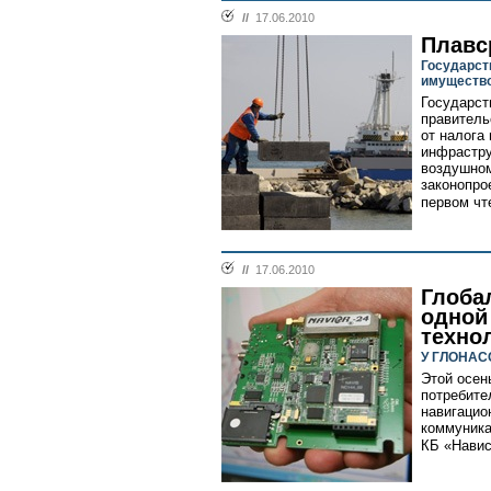
//
17.06.2010
Плавс
Государст
имущество
Государст
правитель
от налога
инфрастру
воздушном
законопро
первом чте
//
17.06.2010
Глоба
одной
техно
У ГЛОНАСС
Этой осен
потребите
навигацио
коммуника
КБ «Навис