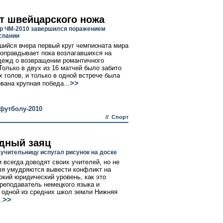
от швейцарского ножа
р ЧМ-2010 завершился поражением
спании
ийся вчера первый круг чемпионата мира
оправдывает пока возлагавшихся на
дежд о возвращении романтичного
Только в двух из 16 матчей было забито
х голов, и только в одной встрече была
>>
вана крупная победа...
футболу-2010
//
Спорт
дный заяц
учительницу испугал рисунок на доске
 всегда доводят своих учителей, но не
ля умудряются вывести конфликт на
окий юридический уровень, как это
реподаватель немецкого языка и
 одной из средних школ земли Нижняя
>>
.