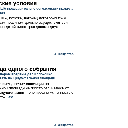
ские условия
США предварительно согласовали правила
ния
США, похоже, наконец договорились о
аким правилам должно осуществляться
ие детей-сирот гражданами двух
//
Общество
да одного собрания
нерам впервые дали спокойно
вать на Триумфальной площади
 выступление оппозиции на
ной площади не просто отличалось от
ыдущих акций -- оно прошло «с точностью
>>
т»...
//
Общество