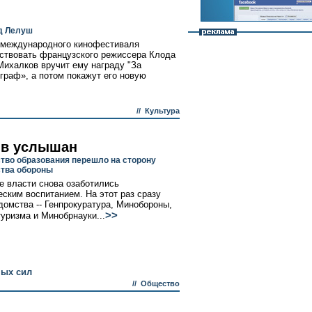
д Лелуш
о международного кинофестиваля
ствовать французского режиссера Клода
ихалков вручит ему награду "За
раф», а потом покажут его новую
//
Культура
в услышан
тво образования перешло на сторону
тва обороны
е власти снова озаботились
еским воспитанием. На этот раз сразу
домства -- Генпрокуратура, Минобороны,
>>
уризма и Минобрнауки...
ых сил
//
Общество