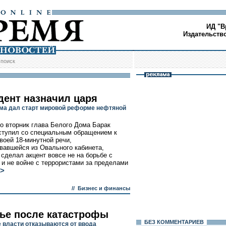
ИД "В
Издательств
/
поиск
дент назначил царя
ма дал старт мировой реформе нефтяной
о вторник глава Белого Дома Барак
тупил со специальным обращением к
своей 18-минутной речи,
вавшейся из Овального кабинета,
 сделал акцент вовсе не на борьбе с
 и не войне с террористами за пределами
>
//
Бизнес и финансы
ье после катастрофы
БЕЗ КОМMЕНТАРИЕВ
е власти отказываются от ввода