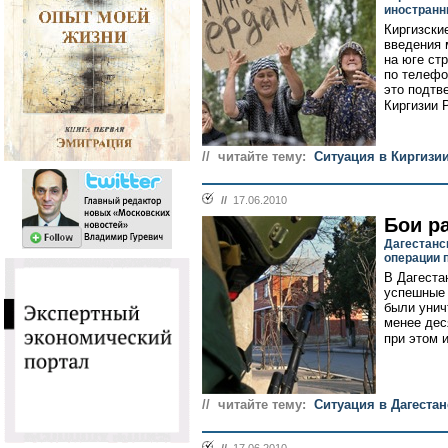
иностранн
Киргизски
введения 
на юге ст
по телефо
это подтв
Киргизии 
// читайте тему:
Cитуация в Киргизи
//
17.06.2010
Бои р
Дагестанс
операции 
В Дагеста
успешные 
были унич
менее дес
при этом и
// читайте тему:
Ситуация в Дагестан