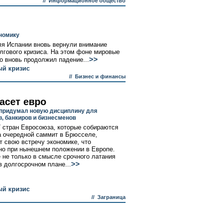
//
Информационное общество
номику
ля Испании вновь вернули внимание
лгового кризиса. На этом фоне мировые
>>
о вновь продолжил падение...
й кризис
//
Бизнес и финансы
асет евро
придумал новую дисциплину для
в, банкиров и бизнесменов
 стран Евросоюза, которые собираются
а очередной саммит в Брюсселе,
 свою встречу экономике, что
но при нынешнем положении в Европе.
 не только в смысле срочного латания
>>
в долгосрочном плане...
й кризис
//
Заграница