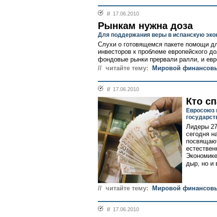
//
17.06.2010
Рынкам нужна доза
Для поддержания веры в испанскую эко
Слухи о готовящемся пакете помощи д
инвесторов к проблеме европейского до
фондовые рынки прервали ралли, и евр
// читайте тему:
Мировой финансовы
//
17.06.2010
Кто сп
Евросоюз 
государст
Лидеры 27
сегодня н
посвящают
естествен
Экономике
дыр, но и 
// читайте тему:
Мировой финансовы
//
17.06.2010