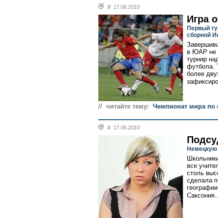
//
17.06.2010
Игра 
Первый ту
сборной И
Завершивш
в ЮАР не 
турнир на
футбола. 
более дву
зафиксиро
// читайте тему:
Чемпионат мира по 
//
17.06.2010
Подсу
Немецкую 
Школьники
все учите
столь выс
сделала п
географии
Саксония..