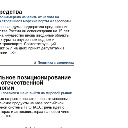
редства
во намерено избавить от налога на
 строящиеся морские порты и аэропорты
венная дума поддержала предложение
ства России об освобождении на 15 лет
 на имущество вновь вводимые объекты
ктуры на внутреннем водном и
 транспорте. Соответствующий
ект был на днях принят депутатами в
>>
нии...
//
Политика и экономика
льное позиционирование
 отечественной
логии
 появился шанс выйти на мировой рынок
ью на рынке появятся первые массовые
льские продукты на базе российской
нной системы ГЛОНАСС: речь идет о
торах и автонавигаторах на новом чипе
>>
»...