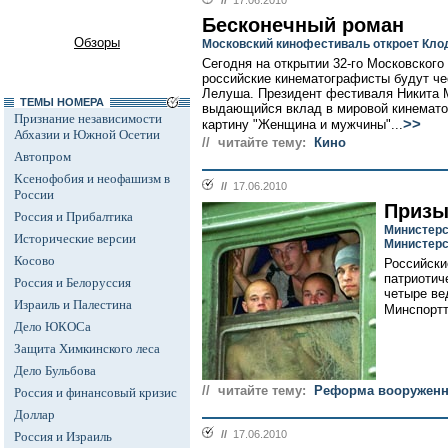
//
17.06.2010
Бесконечный роман
Обзоры
Московский кинофестиваль откроет Кло
Сегодня на открытии 32-го Московског
российские кинематографисты будут че
Лелуша. Президент фестиваля Никита М
ТЕМЫ НОМЕРА
выдающийся вклад в мировой кинематог
Признание независимости
>>
картину "Женщина и мужчины"...
Абхазии и Южной Осетии
// читайте тему:
Кино
Автопром
Ксенофобия и неофашизм в
//
17.06.2010
России
Призы
Россия и Прибалтика
Министерс
Исторические версии
Министерс
Косово
Российски
патриотич
Россия и Белоруссия
четыре ве
Израиль и Палестина
Минспортт
Дело ЮКОСа
Защита Химкинского леса
Дело Бульбова
// читайте тему:
Реформа вооруженн
Россия и финансовый кризис
Доллар
//
17.06.2010
Россия и Израиль