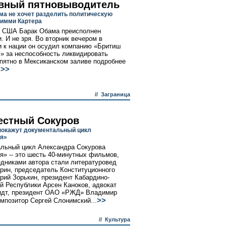
вный пятновыводитель
ма не хочет разделить политическую
имми Картера
т США Барак Обама преисполнен
. И не зря. Во вторник вечером в
 к нации он осудил компанию «Бритиш
» за неспособность ликвидировать
пятно в Мексиканском заливе подробнее
>>
.
//
Заграница
естный Сокуров
окажут документальный цикл
я»
льный цикл Александра Сокурова
я» -- это шесть 40-минутных фильмов,
едниками автора стали литературовед
рин, председатель Конституционного
рий Зорькин, президент Кабардино-
й Республики Арсен Каноков, адвокат
дт, президент ОАО «РЖД» Владимир
>>
омпозитор Сергей Слонимский...
//
Культура