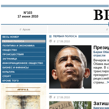
N°103
17 июня 2010
//
Архив
/
ПЕРВАЯ ПОЛОСА
ВЕСЬ НОМЕР
ПЕРВАЯ ПОЛОСА
//
17.06.2010
ПОЛИТИКА И ЭКОНОМИКА
Прези
ОБЩЕСТВО
Барак Оба
ПРОИСШЕСТВИЯ
отрасли
ЗАГРАНИЦА
Вечером в
ИНФОРМАЦИОННОЕ ОБЩЕСТВО
Обама выс
нации. В 
БИЗНЕС И ФИНАНСЫ
транслиро
КУЛЬТУРА
президент
СПОРТ
рецессией
КРОМЕ ТОГО
>
страны...
//
17.06.2010
Затиш
Киргизски