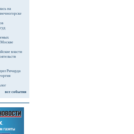
ась на
лнечногорске
ов
суд
аемых
в Москве
йские власти
оятельств
дил Ричарда
еоргия
алог
все события