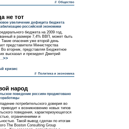
//
Общество
да не тот
овое увеличение дефицита бюджета
табилизацию российской экономики
едерального бюджета на 2009 год,
ванный в размере 7,4% ВВП, может быть
 Такие опасения уже второй день
ют представители Министерства
 Во вторник, представляя Бюджетное
 их высказал и президент Дмитрий
>>
..
ый кризис
//
Политика и экономика
вой народ
льское поведение россиян продиктовано
езработицы
падение потребительского доверия во
 приводит к возникновению новых типов
льского поведения, характеризующегося
стью, ограничениями и
ьностью. Такой вывод сделан по итогам
ого The Boston Consulting Group