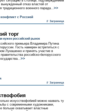
уют ситуацию в столице, подтверждением
л вынужденный отказ властей от
>>
я традиционного военного парада...
 конфликт с Россией
//
Заграница
кий торг
и нужен российский рынок
ссийского премьера Владимира Путина
лоруссии. Гость намерен встретиться с
ом Лукашенко и принять участие в
 правительства российско-белорусского
>>
осударства...
я
//
Заграница
ствофобия
только искусствофобией можно назвать ту
ьбы с современными художниками,
се больше охватывает властные