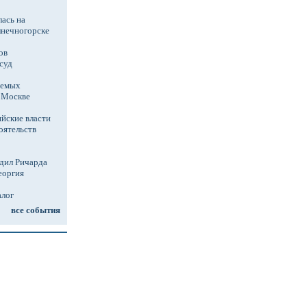
ась на
лнечногорске
ов
суд
аемых
в Москве
йские власти
оятельств
дил Ричарда
еоргия
алог
все события