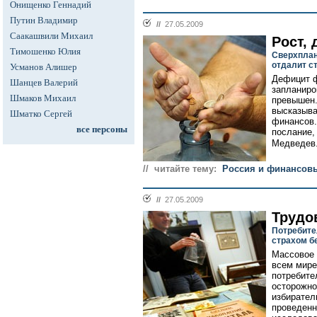
Онищенко Геннадий
Путин Владимир
//
27.05.2009
Саакашвили Михаил
Рост, 
Тимошенко Юлия
Сверхплан
отдалит с
Усманов Алишер
Дефицит ф
Шанцев Валерий
запланиро
Шмаков Михаил
превышен.
высказыва
Шматко Сергей
финансов.
все персоны
послание,
Медведев.
// читайте тему:
Россия и финансов
//
27.05.2009
Трудо
Потребите
страхом б
Массовое 
всем мире
потребите
осторожно
избирател
проведенн