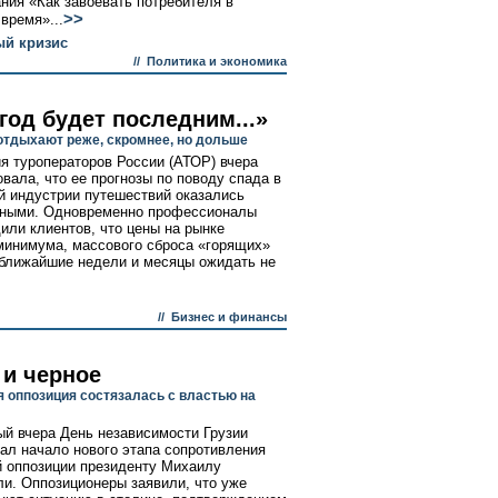
ния «Как завоевать потребителя в
>>
время»...
й кризис
//
Политика и экономика
год будет последним...»
отдыхают реже, скромнее, но дольше
я туроператоров России (АТОР) вчера
овала, что ее прогнозы по поводу спада в
й индустрии путешествий оказались
нными. Одновременно профессионалы
или клиентов, что цены на рынке
минимума, массового сброса «горящих»
 ближайшие недели и месяцы ожидать не
//
Бизнес и финансы
 и черное
я оппозиция состязалась с властью на
й вчера День независимости Грузии
ал начало нового этапа сопротивления
й оппозиции президенту Михаилу
и. Оппозиционеры заявили, что уже