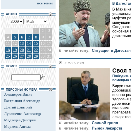
все темы
В Дагеста
В Махачка
уважаемых
АРХИВ
муфтия ре
минувший 
Следовате
1
2
3
основная 
деятельно
4
5
6
7
8
9
10
11
12
13
14
15
16
17
18
19
20
21
22
23
24
// читайте тему:
Ситуация в Дагестан
25
26
27
28
29
30
31
//
27.05.2009
ПОИСК
Своя 
Победить 
помощью о
Вирус гри
ПЕРСОНЫ НОМЕРА
добравший
Алекперов Вагит
вполне ре
здоровья 
Бастрыкин Александр
двое носи
Довгий Дмитрий
излечима 
препарата
Лукашенко Александр
лекарстве
Медведев Дмитрий
// читайте тему:
Свиной грипп
Меркель Ангела
// читайте тему:
Рынок лекарств