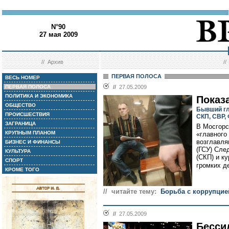
N°90
27 мая 2009
//
Архив
/
ПЕРВАЯ ПОЛОСА
ВЕСЬ НОМЕР
ПЕРВАЯ ПОЛОСА
//
27.05.2009
ПОЛИТИКА И ЭКОНОМИКА
Показ
ОБЩЕСТВО
Бывший гл
ПРОИСШЕСТВИЯ
СКП, СВР, 
ЗАГРАНИЦА
В Мосгорс
КРУПНЫМ ПЛАНОМ
«главного
возглавля
БИЗНЕС И ФИНАНСЫ
(ГСУ) Сле
КУЛЬТУРА
(СКП) и к
СПОРТ
громких де
КРОМЕ ТОГО
// читайте тему:
Борьба с коррупцие
//
27.05.2009
Бесси