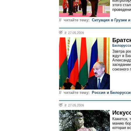
контролир
этого ста
проведени
// читайте тему:
Ситуация в Грузии и
//
27.05.2009
Братс
Белорусси
Завтра ро
ждут в Бе
Александр
заседании
союзного г
// читайте тему:
Россия и Белорусси
//
27.05.2009
Искус
Кажется, 
манию бор
которая в