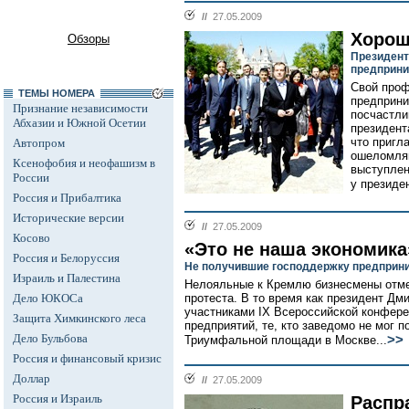
//
27.05.2009
Хорош
Обзоры
Президент
предприн
Свой проф
ТЕМЫ НОМЕРА
предприни
Признание независимости
посчастли
Абхазии и Южной Осетии
президент
что пригл
Автопром
ошеломляю
Ксенофобия и неофашизм в
выступле
России
у президен
Россия и Прибалтика
Исторические версии
//
27.05.2009
Косово
«Это не наша экономика
Россия и Белоруссия
Не получившие господдержку предприн
Израиль и Палестина
Нелояльные к Кремлю бизнесмены отме
Дело ЮКОСа
протеста. В то время как президент Дм
участниками IX Всероссийской конфере
Защита Химкинского леса
предприятий, те, кто заведомо не мог п
Дело Бульбова
>>
Триумфальной площади в Москве...
Россия и финансовый кризис
Доллар
//
27.05.2009
Россия и Израиль
Распр