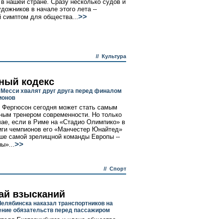
 в нашей стране. Сразу несколько судов и
дожников в начале этого лета --
>>
 симптом для общества...
//
Культура
ный кодекс
 Месси хвалят друг друга перед финалом
ионов
 Фергюсон сегодня может стать самым
ным тренером современности. Но только
чае, если в Риме на «Стадио Олимпико» в
ги чемпионов его «Манчестер Юнайтед»
ше самой зрелищной команды Европы --
>>
ы»...
//
Спорт
ай взысканий
Челябинска наказал транспортников на
ние обязательств перед пассажиром