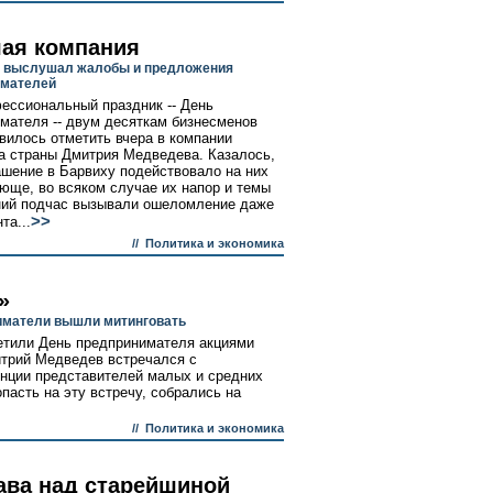
ая компания
 выслушал жалобы и предложения
имателей
ессиональный праздник -- День
мателя -- двум десяткам бизнесменов
вилось отметить вчера в компании
а страны Дмитрия Медведева. Казалось,
ашение в Барвиху подействовало на них
ще, во всяком случае их напор и темы
ний подчас вызывали ошеломление даже
>>
та...
//
Политика и экономика
»
иматели вышли митинговать
тили День предпринимателя акциями
итрий Медведев встречался с
нции представителей малых и средних
опасть на эту встречу, собрались на
//
Политика и экономика
ава над старейшиной