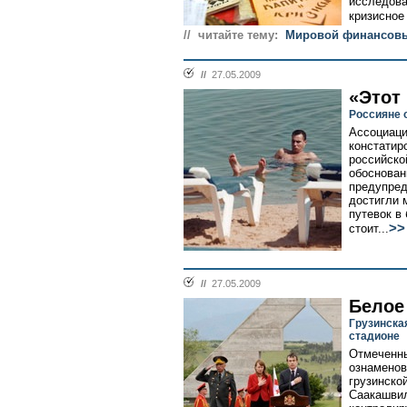
исследова
кризисное 
// читайте тему:
Мировой финансовы
//
27.05.2009
«Этот 
Россияне 
Ассоциаци
констатир
российско
обоснова
предупред
достигли 
путевок в
>>
стоит...
//
27.05.2009
Белое
Грузинска
стадионе
Отмеченны
ознаменов
грузинско
Саакашвил