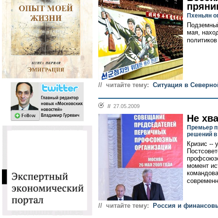
пряни
Пхеньян о
Подземный
мая, нахо
политиков
// читайте тему:
Ситуация в Северно
//
27.05.2009
Не хв
Премьер п
решений в
Кризис -- 
Постсовет
профсоюзо
момент ис
командова
современн
// читайте тему:
Россия и финансов