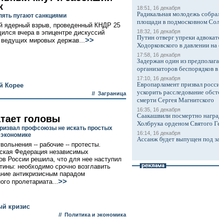
к
18:51, 16 декабря
Радикальная молодежь собрал
пять пугают санкциями
площади в подмосковном Со
 ядерный взрыв, проведенный КНДР 25
18:32, 16 декабря
дился вчера в эпицентре дискуссий
Путин отверг упреки адвокат
>>
 ведущих мировых держав...
Ходорковского в давлении на 
17:58, 16 декабря
Задержан один из предполаг
организаторов беспорядков 
17:10, 16 декабря
Европарламент призвал росси
й Корее
ускорить расследование обст
//
Заграница
смерти Сергея Магнитского
16:35, 16 декабря
Саакашвили посмертно награ
атает головы
Холбрука орденом Святого Г
ризвал профсоюзы не искать простых
16:14, 16 декабря
 экономике
Ассанж будет выпущен под з
увольнения -- рабочие -- протесты.
ская Федерация независимых
в России решила, что для нее наступил
тины: необходимо срочно возглавить
ние антикризисным парадом
>>
ого пролетариата...
ый кризис
//
Политика и экономика