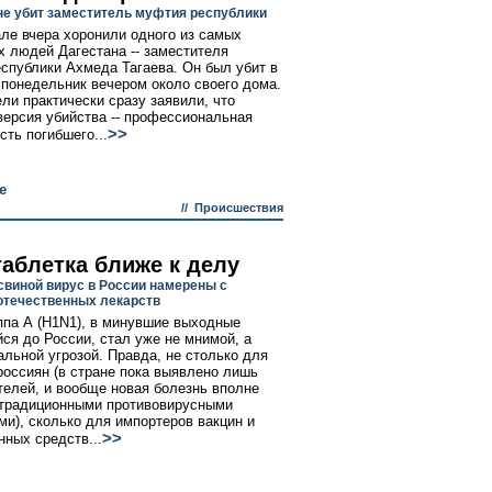
не убит заместитель муфтия республики
ле вчера хоронили одного из самых
 людей Дагестана -- заместителя
спублики Ахмеда Тагаева. Он был убит в
понедельник вечером около своего дома.
ли практически сразу заявили, что
версия убийства -- профессиональная
>>
сть погибшего...
е
//
Происшествия
таблетка ближе к делу
свиной вирус в России намерены с
течественных лекарств
ппа А (H1N1), в минувшие выходные
ся до России, стал уже не мнимой, а
альной угрозой. Правда, не столько для
россиян (в стране пока выявлено лишь
телей, и вообще новая болезнь вполне
традиционными противовирусными
ми), сколько для импортеров вакцин и
>>
нных средств...