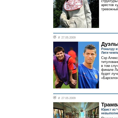
структуры
арестов ху
тревожный
//
27.05.2009
Дуэль
Роналду и
Лиги чемп
Сэр Алекс
титулован
в том слу
финале Ли
будет луч
«Барселон
//
27.05.2009
Трамв
Юрист из 
невыполне