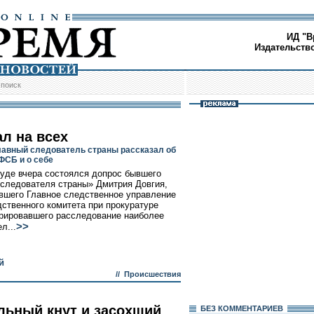
ИД "В
Издательств
/
поиск
ал на всех
авный следователь страны рассказал об
ФСБ и о себе
уде вчера состоялся допрос бывшего
 следователя страны» Дмитрия Довгия,
вшего Главное следственное управление
дственного комитета при прокуратуре
урировавшего расследование наиболее
>>
л...
й
//
Происшествия
льный кнут и засохший
БЕЗ КОМMЕНТАРИЕВ