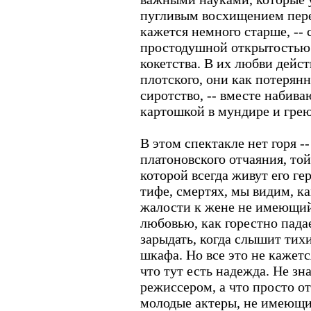
пугливым восхищением пере
кажется немного старше, -- 
простодушной открытостью 
кокетства. В их любви дейст
плотского, они как потерян
сиротство, -- вместе набив
картошкой в мундире и грею
В этом спектакле нет горя -
платоновского отчаяния, той
которой всегда живут его г
тифе, смертях, мы видим, ка
жалости к жене не имеющий
любовью, как горестно падае
зарыдать, когда слышит тих
шкафа. Но все это не кажет
что тут есть надежда. Не зн
режиссером, а что просто от
молодые актеры, не имеющие