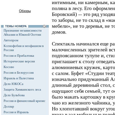
интимным, ни камерным, ка
поляна в лесу. Его оформле
Обзоры
Боровский) -- это ряд уходя
то заборы, не то склад в «м
мебели», не то деревья, не 
ТЕМЫ НОМЕРА
Признание независимости
домов.
Абхазии и Южной Осетии
Автопром
Спектакль начинался еще ран
Ксенофобия и неофашизм в
малочисленных зрителей вс
России
подпоясанном тулупе и, сти
Россия и Прибалтика
приглашает к столу отведать
Исторические версии
алюминиевых кружек, карто
Косово
с салом. Буфет «Студии теат
Россия и Белоруссия
Израиль и Палестина
изначально придуманный А
Дело ЮКОСа
длинный деревянный стол, с
Защита Химкинского леса
ощущают себя семьей, тут о
Дело Бульбова
было макать картошку в кру
Россия и финансовый кризис
чаю из железного чайника, 
Доллар
Но хлопотавший вокруг уго
Россия и Израиль
входа в зал мобильные теле