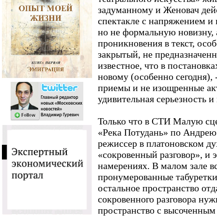
задуманному и Женовач дей
спектакле с напряжением и
но не формальную новизну, 
проникновения в текст, особ
закрытый, не предназначенн
известное, что в постановк
новому (особенно сегодня), 
приемы и не изощренные акт
удивительная серьезность и 
Только что в СТИ Малую сц
«Река Потудань» по Андрею
режиссер в платоновском ду
«сокровенный разговор», и э
намерениях. В малом зале вс
пронумерованные табуретки 
остальное пространство отд
сокровенного разговора нуж
пространство с высоченным