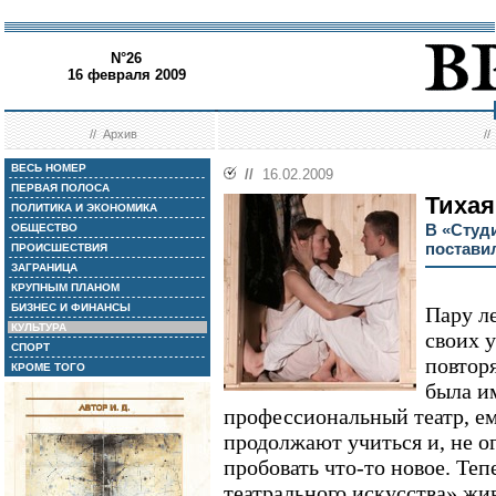
N°26
16 февраля 2009
//
Архив
/
ВЕСЬ НОМЕР
//
16.02.2009
ПЕРВАЯ ПОЛОСА
Тихая
ПОЛИТИКА И ЭКОНОМИКА
В «Студ
ОБЩЕСТВО
постави
ПРОИСШЕСТВИЯ
ЗАГРАНИЦА
КРУПНЫМ ПЛАНОМ
БИЗНЕС И ФИНАНСЫ
Пару ле
КУЛЬТУРА
своих 
СПОРТ
повторя
КРОМЕ ТОГО
была и
профессиональный театр, ем
продолжают учиться и, не о
пробовать что-то новое. Теп
театрального искусства» жив