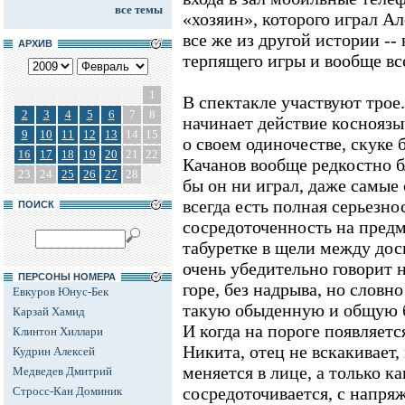
все темы
«хозяин», которого играл А
все же из другой истории -- 
АРХИВ
терпящего игры и вообще вс
1
В спектакле участвуют трое.
2
3
4
5
6
7
8
начинает действие коснояз
9
10
11
12
13
14
15
о своем одиночестве, скуке
16
17
18
19
20
21
22
Качанов вообще редкостно б
23
24
25
26
27
28
бы он ни играл, даже самые
всегда есть полная серьезно
ПОИСК
сосредоточенность на предме
табуретке в щели между доск
очень убедительно говорит
ПЕРСОНЫ НОМЕРА
горе, без надрыва, но словно
Евкуров Юнус-Бек
такую обыденную и общую бе
Карзай Хамид
И когда на пороге появляет
Клинтон Хиллари
Никита, отец не вскакивает,
Кудрин Алексей
меняется в лице, а только к
Медведев Дмитрий
сосредоточивается, с напр
Стросс-Кан Доминик