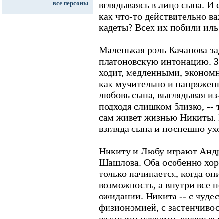
все персоны
вглядываясь в лицо сына. И 
как что-то действительно ва
кадеты? Всех их побили иль
Маленькая роль Качанова з
платоновскую интонацию. Зн
ходит, медленными, эконом
как мучительно и напряженн
любовь сына, выглядывая из
подходя слишком близко, -- 
сам живет жизнью Никиты. И
взгляда сына и поспешно ух
Никиту и Любу играют Анд
Шашлова. Оба особенно хоро
только начинается, когда они
возможность, а внутри все 
ожидании. Никита -- с чуд
физиономией, с застенчиво
важными науками, которые 