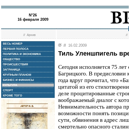
N°26
16 февраля 2009
//
Архив
/
ВЕСЬ НОМЕР
//
16.02.2009
ПЕРВАЯ ПОЛОСА
Тиль Уленшпигель вр
ПОЛИТИКА И ЭКОНОМИКА
ОБЩЕСТВО
ПРОИСШЕСТВИЯ
Сегодня исполняется 75 лет 
ЗАГРАНИЦА
Багрицкого. В предисловии 
КРУПНЫМ ПЛАНОМ
года вдруг прочитал, что «Б
БИЗНЕС И ФИНАНСЫ
КУЛЬТУРА
цитатой из его стихотворен
СПОРТ
деле процитированные строк
КРОМЕ ТОГО
воображаемый диалог с кото
Невнимательность автора пр
возможности понять позицию
сути, обвинения в адрес ли
смертельно опасного сталин