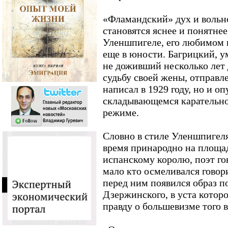
«Фламандский» дух и вольн
становятся яснее и понятнее
Уленшпигеле, его любимом 
еще в юности. Багрицкий, ум
не доживший несколько лет 
судьбу своей жены, отправле
написал в 1929 году, но и о
складывающемся карательн
режиме.
Словно в стиле Уленшпигеля,
время принародно на площа
испанскому королю, поэт гов
мало кто осмеливался говор
перед ним появился образ п
Дзержинского, в уста котор
правду о большевизме того 