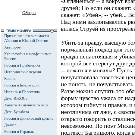
«Оглянешься -- а вокруг вра
друзей; Но если он скажет: 
Обзоры
скажет: «Убей», -- убей... Вс
Над ними захлопывались рвы
вилась Струей из простреле
ТЕМЫ НОМЕРА
Признание независимости
Абхазии и Южной Осетии
Убить за правду, высшую бо
Автопром
нормальный подход для того 
Ксенофобия и неофашизм в
правда ненастоящая и убива
России
которой все стерегут друг др
Россия и Прибалтика
-- ложатся в могилы? Пусть 
Исторические версии
почувствовала советская цен
Косово
не понять, не почувствовать
Россия и Белоруссия
Разве можно спутать это об
Израиль и Палестина
форму чувство ужаса от над
Дело ЮКОСа
котором гибнут и правые, и 
Защита Химкинского леса
неотличима от лжи, с «восп
Дело Бульбова
открыто говорить о сталинс
Россия и финансовый кризис
невозможно. Но поэт Михаи
Доллар
Россия и Израиль
подтекст Багрицкого, когда 