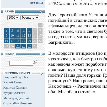
все темы
«ТВС» как о чем-то «смутн
АРХИВ
Друг «российского Уленшпиг
погибший в сталинских лагер
«фламандце», да еще «плот
1
2
3
4
5
6
7
8
также о том, что в светлом 
9
10
11
12
13
14
15
из одесситов, умных, верны
16
17
18
19
20
21
22
Багрицкого».
23
24
25
26
27
28
В молодости птицелов (по 
ПОИСК
чувствовал, как быстро своб
как неволя может поработит
соловью, купленному им на
ПЕРСОНЫ НОМЕРА
пойти? Наша доля горька! Г
Евкуров Юнус-Бек
раскинусь? Наш рокот, наш п
Карзай Хамид
Как хочешь -- Распивочно и
Клинтон Хиллари
оба! Мы оба в сетях!..»
Кудрин Алексей
Медведев Дмитрий
Стросс-Кан Доминик