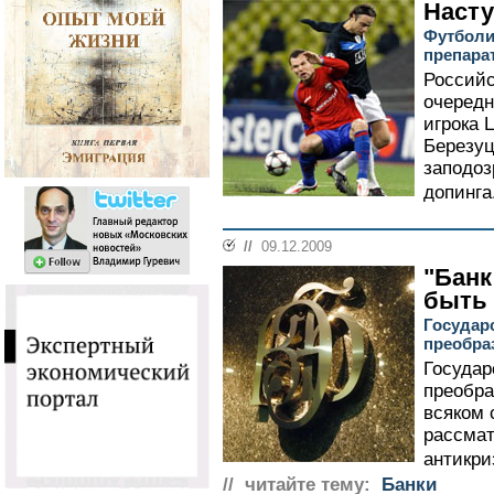
Насту
Футболи
препара
Российс
очередн
игрока 
Березуц
заподоз
допинга.
//
09.12.2009
"Банк
быть
Государс
преобра
Государ
преобра
всяком 
рассмат
антикри
// читайте тему:
Банки