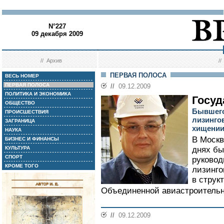
N°227
09 декабря 2009
//
Архив
/
ПЕРВАЯ ПОЛОСА
ВЕСЬ НОМЕР
ПЕРВАЯ ПОЛОСА
//
09.12.2009
ПОЛИТИКА И ЭКОНОМИКА
Госуд
ОБЩЕСТВО
Бывшего
ПРОИСШЕСТВИЯ
лизинго
ЗАГРАНИЦА
хищении
НАУКА
В Москв
БИЗНЕС И ФИНАНСЫ
КУЛЬТУРА
днях бы
СПОРТ
руково
КРОМЕ ТОГО
лизинго
в струк
Объединенной авиастроительно
//
09.12.2009