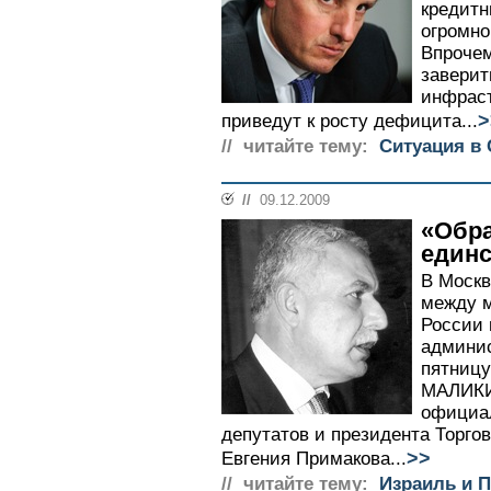
кредитн
огромно
Впрочем
заверит
инфраст
>
приведут к росту дефицита...
// читайте тему:
Ситуация в
//
09.12.2009
«Обра
един
В Москв
между 
России 
админис
пятницу
МАЛИКИ 
официа
депутатов и президента Торг
>>
Евгения Примакова...
// читайте тему:
Израиль и 