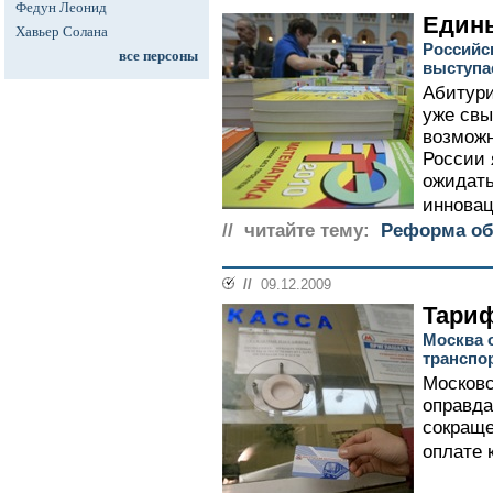
Федун Леонид
Един
Хавьер Солана
Российс
все персоны
выступа
Абитури
уже свы
возможн
России 
ожидать
инновац
// читайте тему:
Реформа об
//
09.12.2009
Тариф
Москва 
транспо
Московс
оправда
сокраще
оплате 