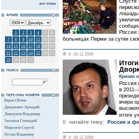
Спустя 
все темы
пермско
лошадь»
АРХИВ
увеличи
сообщи
России 
1
2
3
4
5
6
больницах Перми за сутки ско
7
8
9
10
11
12
13
14
15
16
17
18
19
20
21
22
23
24
25
26
27
//
09.12.2009
28
29
30
31
Итоги
Двор
ПОИСК
Кризис о
Россия 
в 2011-
президе
ПЕРСОНЫ НОМЕРА
Барак Обама
вчера о
Дворкович Аркадий
высокоп
Дмитриев Владимир
итоги у
Зюганов Геннадий
// читайте тему:
Россия и ф
Миронов Сергей
Путин Владимир
//
09.12.2009