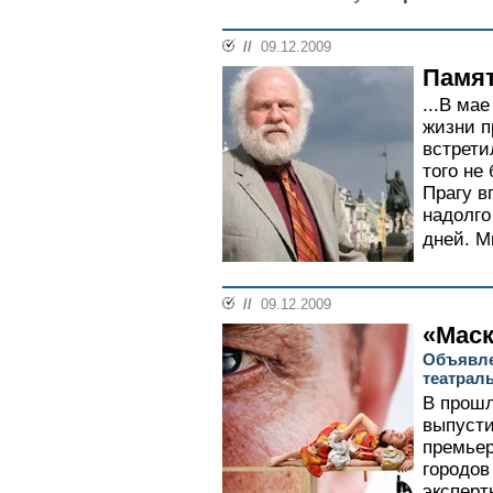
//
09.12.2009
Памят
...В ма
жизни п
встрети
того не
Прагу в
надолго 
дней. М
//
09.12.2009
«Маск
Объявле
театрал
В прошл
выпусти
премьер
городов
эксперт