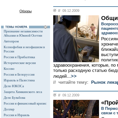
//
09.12.2009
Обзоры
Общи
Всеросс
ТЕМЫ НОМЕРА
пациент
Признание независимости
здравоо
Абхазии и Южной Осетии
Россиян
Автопром
хрониче
Ксенофобия и неофашизм в
ближай
России
выступ
Россия и Прибалтика
политик
Исторические версии
здравоохранения, которые, по
Косово
только расходную статью бюдж
Россия и Белоруссия
>>
людей...
Израиль и Палестина
// читайте тему:
Рынок лека
Дело ЮКОСа
Защита Химкинского леса
//
09.12.2009
Дело Бульбова
«Прой
Россия и финансовый кризис
В Пермс
Доллар
связи с 
Россия и Израиль