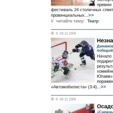
премии 
фестиваль 24 столичных спект
>>
провинциальных...
// читайте тему:
Театр
//
09.12.2009
Незна
Динамов
победой
Начало 
подари
результ
хоккейн
Юлаев» 
поражен
>>
«Автомобилиста» (3:4)...
//
09.12.2009
Осадо
«Снежны