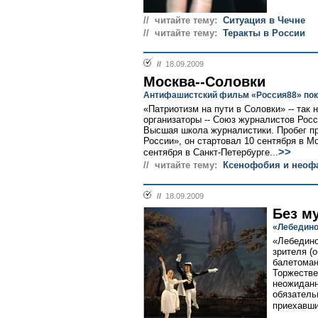
// читайте тему:
Ситуация в Чечне
// читайте тему:
Теракты в России
//
18.09.2009
Москва--Соловки
Антифашистский фильм «Россия88» пок
«Патриотизм на пути в Соловки» -- так 
организаторы -- Союз журналистов Рос
Высшая школа журналистики. Пробег про
России», он стартовал 10 сентября в М
>>
сентября в Санкт-Петербурге...
// читайте тему:
Ксенофобия и неоф
//
18.09.2009
Без м
«Лебедино
«Лебедино
зрителя (
балетоман
Торжестве
неожиданн
обязатель
приехавши