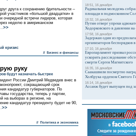
18:51, 16 декабря
Радикальная молодежь собрал
друг друга к сохранению бдительности --
трой участников «большой двадцатки» в
площади в подмосковном Со
и очередной встречи лидеров, которая
18:32, 16 декабря
ерез неделю в американском
Путин отверг упреки адвокат
>>
..
Ходорковского в давлении на 
17:58, 16 декабря
Задержан один из предполаг
организаторов беспорядков 
й кризис
17:10, 16 декабря
Европарламент призвал росси
//
Бизнес и финансы
ускорить расследование обст
смерти Сергея Магнитского
орую руку
16:35, 16 декабря
Саакашвили посмертно награ
ров будут назначать быстрее
Холбрука орденом Святого Г
зидент России Дмитрий Медведев внес в
16:14, 16 декабря
аконопроект, сокращающий срок
Ассанж будет выпущен под з
ния кандидатур губернаторов. По
лавы государства, теперь у партии,
й на выборах в регионе, на
ение кандидатур президенту будет не 90,
>>
..
//
Политика и экономика