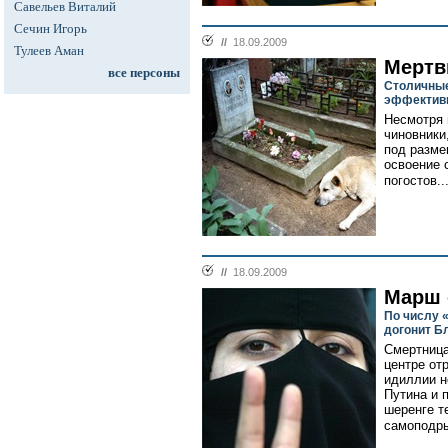
Савельев Виталий
Сечин Игорь
//
18.09.2009
Тулеев Аман
Мертв
все персоны
Столичные
эффективн
Несмотря 
чиновники
под разме
освоение 
погостов..
//
18.09.2009
Марш 
По числу 
догонит Б
Смертница
центре от
идиллии н
Путина и 
шеренге т
самоподры