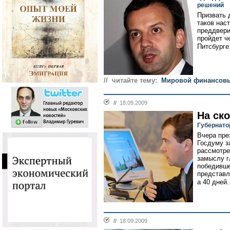
решений
Призвать 
таков нас
преддвери
пройдет ч
Питсбурге.
// читайте тему:
Мировой финансовы
//
18.09.2009
На ск
Губернато
Вчера пре
Госдуму з
рассмотре
замыслу г
победивше
представл
а 40 дней.
//
18.09.2009