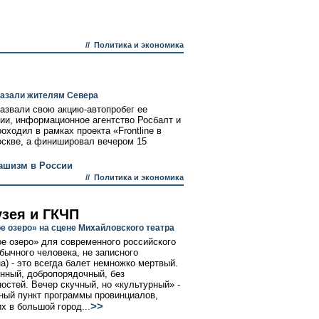
//
Политика и экономика
азали жителям Севера
назвали свою акцию-автопробег ее
сии, информационное агентство Росбалт и
ходил в рамках проекта «Frontline в
оскве, а финишировал вечером 15
ашизм в России
//
Политика и экономика
узея и ГКЧП
е озеро» на сцене Михайловского театра
е озеро» для современного российского
обычного человека, не записного
а) - это всегда балет немножко мертвый.
нный, добропорядочный, без
остей. Вечер скучный, но «культурный» -
ный пункт программы провинциалов,
>>
х в большой город...