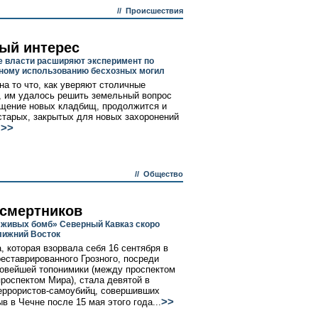
//
Происшествия
ый интерес
 власти расширяют эксперимент по
ому использованию бесхозных могил
на то что, как уверяют столичные
, им удалось решить земельный вопрос
щение новых кладбищ, продолжится и
старых, закрытых для новых захоронений
>>
.
//
Общество
смертников
«живых бомб» Северный Кавказ скоро
лижний Восток
, которая взорвала себя 16 сентября в
реставрированного Грозного, посреди
овейшей топонимики (между проспектом
проспектом Мира), стала девятой в
еррористов-самоубийц, совершивших
>>
в в Чечне после 15 мая этого года...