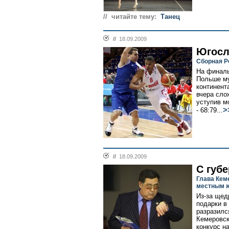
// читайте тему:
Танец
//
18.09.2009
Югосл
Сборная Р
На финаль
Польше му
континент
вчера сло
уступив м
>
- 68:79...
//
18.09.2009
С губ
Глава Кем
местным ж
Из-за щед
подарки в
разразилс
Кемеровск
конкурс н