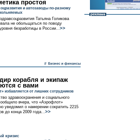
етика простоя
оцразвития и автозаводы по-разному
увольняемых
здравсоцразвития Татьяна Голикова
звала не обольщаться по поводу
>>
уровня безработицы в России...
//
Бизнес и финансы
дир корабля и экипаж
ются с вами
» избавляется от лишних сотрудников
тво здравоохранения и социального
сообщило вчера, что «Аэрофлот»
о уведомил о намерении сократить 2215
>>
в до конца 2009 года...
ый кризис