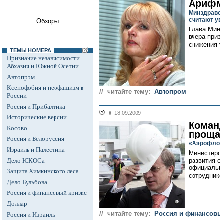
Арифм
Минздравс
считают 
Обзоры
Глава Мин
вчера при
снижения 
ТЕМЫ НОМЕРА
Признание независимости
Абхазии и Южной Осетии
Автопром
Ксенофобия и неофашизм в
// читайте тему:
Автопром
России
Россия и Прибалтика
//
18.09.2009
Исторические версии
Коман
Косово
проща
Россия и Белоруссия
«Аэрофлот
Израиль и Палестина
Министерс
Дело ЮКОСа
развития 
официальн
Защита Химкинского леса
сотруднико
Дело Бульбова
Россия и финансовый кризис
Доллар
// читайте тему:
Россия и финансов
Россия и Израиль