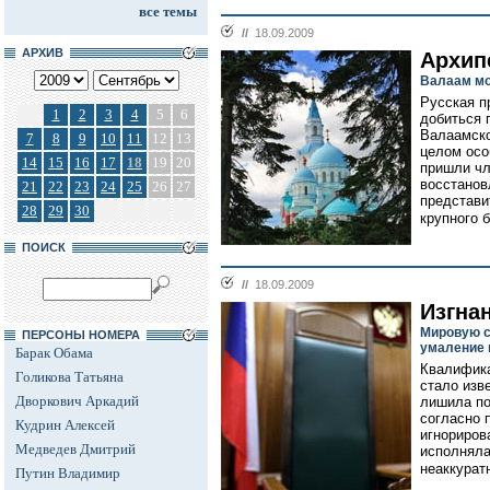
все темы
//
18.09.2009
АРХИВ
Архип
Валаам мо
Русская п
1
2
3
4
5
6
добиться 
Валаамско
7
8
9
10
11
12
13
целом осо
14
15
16
17
18
19
20
пришли чл
восстанов
21
22
23
24
25
26
27
представи
28
29
30
крупного б
ПОИСК
//
18.09.2009
Изгна
Мировую с
ПЕРСОНЫ НОМЕРА
умаление 
Барак Обама
Квалифика
Голикова Татьяна
стало изв
Дворкович Аркадий
лишила по
согласно 
Кудрин Алексей
игнориров
Медведев Дмитрий
исполняла
неаккуратн
Путин Владимир