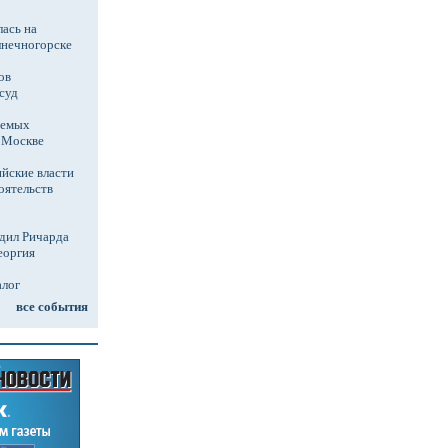
ась на
лнечногорске
ов
суд
аемых
в Москве
йские власти
оятельств
дил Ричарда
еоргия
алог
все события