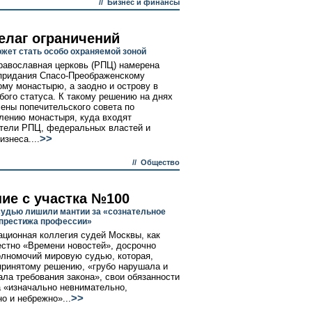
//
Бизнес и финансы
елаг ограничений
жет стать особо охраняемой зоной
равославная церковь (РПЦ) намерена
придания Спасо-Преображенскому
му монастырю, а заодно и острову в
бого статуса. К такому решению на днях
ены попечительского совета по
лению монастыря, куда входят
тели РПЦ, федеральных властей и
>>
изнеса....
//
Общество
ние с участка №100
удью лишили мантии за «сознательное
престижа профессии»
ционная коллегия судей Москвы, как
естно «Времени новостей», досрочно
лномочий мировую судью, которая,
принятому решению, «грубо нарушала и
ала требования закона», свои обязанности
 «изначально невнимательно,
>>
о и небрежно»...