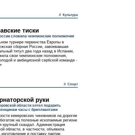
//
Культура
авские тиски
оссии сложила чемпионские полномочия
ном турнире первенства Европы в
жская сборная России, завоевавшая
альный титул два года назад в Испании,
жила свои чемпионские полномочия,
олодой и амбициозной сербской команде -
>
//
Спорт
ернаторской руки
еровской области хотел подарить
енщинам часы с бриллиантами
рости кемеровских чиновников на дорогие
 богатом на полезные ископаемые регионе
я крупный скандал. Администрация
ой области, в частности, объявила
а изготовление и поставку партии