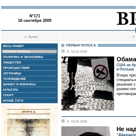
N°171
18 сентября 2009
//
Архив
/
ПЕРВАЯ ПОЛОСА
ВЕСЬ НОМЕР
ПЕРВАЯ ПОЛОСА
//
18.09.2009
ПОЛИТИКА И ЭКОНОМИКА
Обама
ОБЩЕСТВО
США не бу
ПРОИСШЕСТВИЯ
и Польше
ЗАГРАНИЦА
Вчера пре
ТЕЛЕВИДЕНИЕ
специальн
решения с
БИЗНЕС И ФИНАНСЫ
разместит
КУЛЬТУРА
противора
СПОРТ
КРОМЕ ТОГО
//
18.09.2009
Не на
"Двадцатк