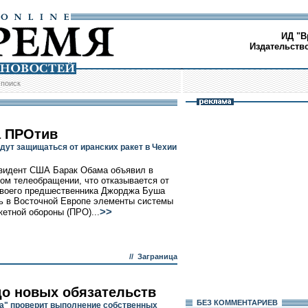
ИД "В
Издательств
/
поиск
 ПРОтив
дут защищаться от иранских ракет в Чехии
зидент США Барак Обама объявил в
ом телеобращении, что отказывается от
воего предшественника Джорджа Буша
ь в Восточной Европе элементы системы
>>
кетной обороны (ПРО)...
//
Заграница
до новых обязательств
БЕЗ КОМMЕНТАРИЕВ
а" проверит выполнение собственных