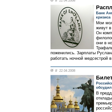
//
22.04.2008
Распл
Банк Анг
кризиса
Мои мол
живут в
Он комп
филолог
они в н
Трафаль
поженились. Зарплаты Руслана
работать ночной медсестрой в
//
22.04.2008
Билет
Российс
обсудил
В предд
отклады
премьер
российс