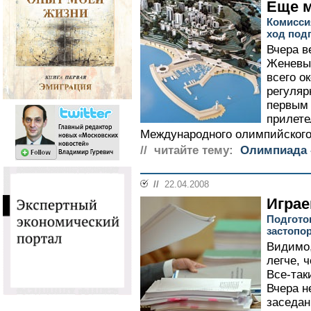
Еще 
Комисси
ход под
Вчера в
Женевы,
всего о
регуля
первым
прилете
Международного олимпийского 
// читайте тему:
Олимпиада -
//
22.04.2008
Играе
Подгото
застопо
Видимо,
легче, 
Все-так
Вчера н
заседан