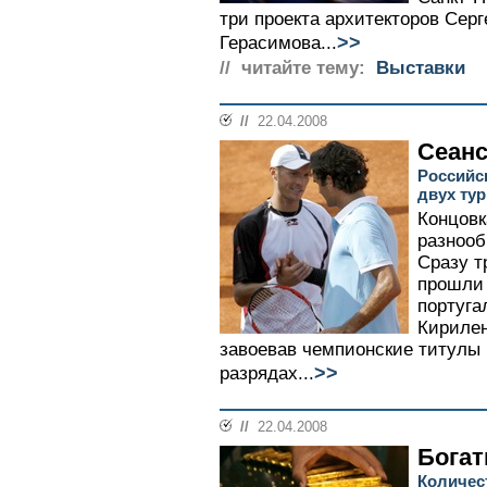
три проекта архитекторов Серг
>>
Герасимова...
// читайте тему:
Выставки
//
22.04.2008
Сеанс
Российс
двух ту
Концовк
разнооб
Сразу т
прошли 
португ
Кирилен
завоевав чемпионские титулы
>>
разрядах...
//
22.04.2008
Бога
Количес