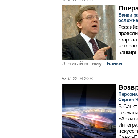
Опера
Банки р
осложне
Российс
провели
квартал
которог
банкиры
// читайте тему:
Банки
//
22.04.2008
Возв
Персона
Сергея 
В Санкт
Германи
«Архите
Интегра
искусст
Санкт-П