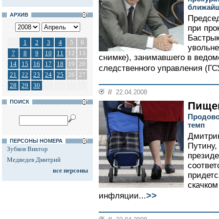
ближайш
АРХИВ
Председ
при про
Бастрык
1
2
3
4
5
6
увольне
7
8
9
10
11
12
13
снимке), занимавшего в ведом
14
15
16
17
18
19
20
следственного управления (ГСУ
21
22
23
24
25
26
27
28
29
30
//
22.04.2008
ПОИСК
Пище
Продово
темп
Дмитри
ПЕРСОНЫ НОМЕРА
Путину,
Зубков Виктор
президе
Медведев Дмитрий
соответ
все персоны
придетс
скачком
>>
инфляции...