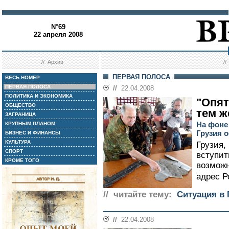
N°69
22 апреля 2008
//
Архив
/
ПЕРВАЯ ПОЛОСА
ВЕСЬ НОМЕР
ПЕРВАЯ ПОЛОСА
//
22.04.2008
ПОЛИТИКА И ЭКОНОМИКА
"Опят
ОБЩЕСТВО
тем ж
ЗАГРАНИЦА
На фоне
КРУПНЫМ ПЛАНОМ
Грузия 
БИЗНЕС И ФИНАНСЫ
КУЛЬТУРА
Грузия,
СПОРТ
вступит
КРОМЕ ТОГО
возможн
адрес Р
// читайте тему:
Ситуация в 
//
22.04.2008