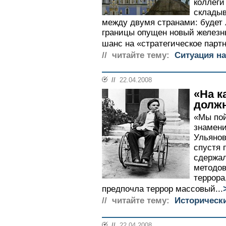
коллеги
склады
между двумя странами: будет 
границы опущен новый железны
шанс на «стратегическое партн
// читайте тему:
Ситуация на
//
22.04.2008
«На к
должн
«Мы пой
знамен
Ульянов
спустя 
сдержал
методов
террора
предпочла террор массовый...
// читайте тему:
Историческ
//
22.04.2008