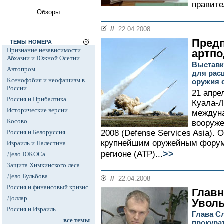
правите
Обзоры
//
22.04.2008
Пред
ТЕМЫ НОМЕРА
Признание независимости
артпо
Абхазии и Южной Осетии
Выставк
Автопром
для рас
Ксенофобия и неофашизм в
оружия 
России
21 апре
Россия и Прибалтика
Куала-Л
Исторические версии
междуна
Косово
вооруже
Россия и Белоруссия
2008 (Defense Services Asia). 
крупнейшим оружейным форум
Израиль и Палестина
>>
регионе (АТР)...
Дело ЮКОСа
Защита Химкинского леса
Дело Бульбова
//
22.04.2008
Россия и финансовый кризис
Глав
Доллар
Уволь
Россия и Израиль
Глава С
все темы
прокурат