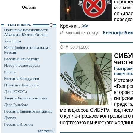
сообще
московс
Обзоры
собирае
порядке
>>
ТЕМЫ НОМЕРА
Кремля...
Признание независимости
// читайте тему:
Ксенофобия
Абхазии и Южной Осетии
Автопром
//
30.04.2008
Ксенофобия и неофашизм в
России
СИБУР
Россия и Прибалтика
част
Исторические версии
Газпром
Косово
пакет хо
Россия и Белоруссия
История
Израиль и Палестина
«Газпро
Дело ЮКОСа
второй 
кипрска
Защита Химкинского леса
предста
Дело Бульбова
менеджеров СИБУРа, подписал
Россия и финансовый кризис
о купле-продаже контрольного 
Доллар
нефтегазохимического холдинг
Россия и Израиль
все темы