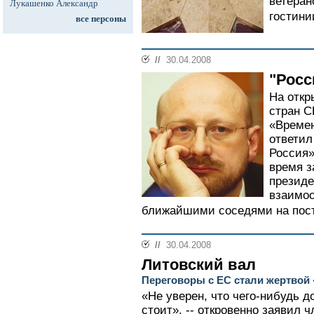
ветеран
Лукашенко Александр
гостини
все персоны
//
30.04.2008
"Росс
На откр
стран С
«Време
ответил
Россия
время 
президе
взаимоо
ближайшими соседями на постс
//
30.04.2008
Литовский вал
Переговоры с ЕС стали жертвой 
«Не уверен, что чего-нибудь д
стоит», -- откровенно заявил 