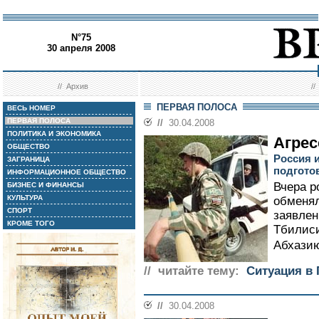
N°75
30 апреля 2008
//
Архив
/
ПЕРВАЯ ПОЛОСА
ВЕСЬ НОМЕР
ПЕРВАЯ ПОЛОСА
//
30.04.2008
ПОЛИТИКА И ЭКОНОМИКА
Агрес
ОБЩЕСТВО
Россия и
ЗАГРАНИЦА
подготов
ИНФОРМАЦИОННОЕ ОБЩЕСТВО
Вчера р
БИЗНЕС И ФИНАНСЫ
КУЛЬТУРА
обменял
СПОРТ
заявле
КРОМЕ ТОГО
Тбилиси
Абхазию
// читайте тему:
Ситуация в 
//
30.04.2008