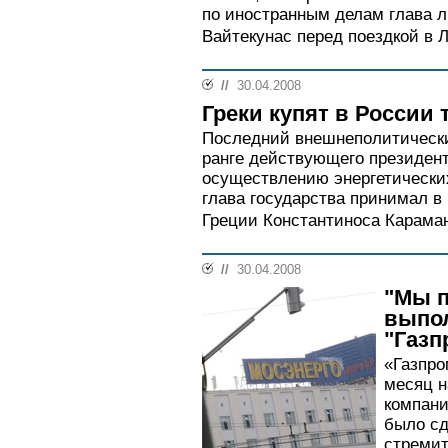
по иностранным делам глава 
Вайтекунас перед поездкой в Л
//
30.04.2008
Греки купят в России т
Последний внешнеполитически
ранге действующего президен
осуществлению энергетических
глава государства принимал в
Греции Константиноса Караман
//
30.04.2008
"Мы 
выпол
"Газп
«Газпро
месяц н
компани
было сд
стреми