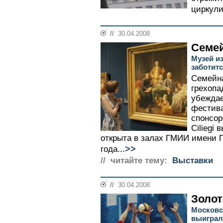
циркули
//
30.04.2008
Семе
Музей и
заботит
Семейна
грехопа
убеждае
фестив
спонсор
Ciliegi 
открыта в залах ГМИИ имени 
>>
года...
// читайте тему:
Выставки
//
30.04.2008
Золот
Московс
выиграл