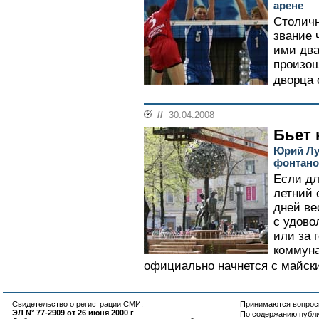
арене
Столич
звание 
ими два
произош
дворца 
//
30.04.2008
Бьет
Юрий Лу
фонтано
Если дл
летний 
дней ве
с удово
или за 
коммун
официально начнется с майски
Свидетельство о регистрации СМИ:
Принимаются вопросы
ЭЛ N° 77-2909 от 26 июня 2000 г
По содержанию публ