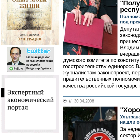
"Полу
респу
Полномо
под пре
Депутат
законод
пришес
Владими
вчерашн
думского комитета по констит
госстроительству единоросс 
журналистам законопроект, п
правительственных полномочи
качества российской государст
//
30.04.2008
"Хоро
Ультран
нашли о
За неде
сектор 