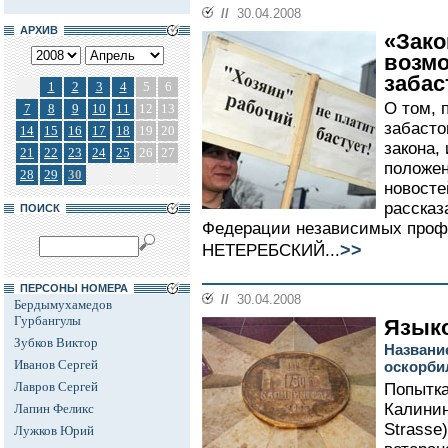
//
30.04.2008
АРХИВ
«Зако
возмо
забас
1
2
3
4
5
6
О том, 
7
8
9
10
11
12
13
забасто
14
15
16
17
18
19
20
закона,
21
22
23
24
25
26
27
положен
28
29
30
новост
рассказ
ПОИСК
Федерации независимых проф
>>
НЕТЕРЕБСКИЙ...
ПЕРСОНЫ НОМЕРА
//
30.04.2008
Бердымухамедов
Гурбангулы
Язык
Зубков Виктор
Названи
Иванов Сергей
оскорби
Лавров Сергей
Попытка
Калинин
Лапин Феликс
Strasse
Лужков Юрий