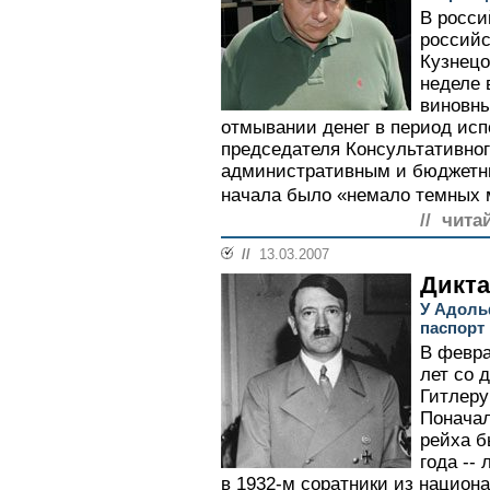
В росси
российс
Кузнецо
неделе
виновны
отмывании денег в период ис
председателя Консультативног
административным и бюджетн
начала было «немало темных м
// чита
//
13.03.2007
Дикта
У Адоль
паспорт
В февра
лет со 
Гитлеру
Поначал
рейха б
года --
в 1932-м соратники из национ