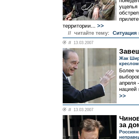
понедел
ущелья 
обстрел
прилете
>>
территории...
// читайте тему:
Ситуация 
//
13.03.2007
Завещ
Жак Шир
креслом
Более ч
выборов
апреля 
нацией 
>>
//
13.03.2007
Чино
за до
Россияни
неправе