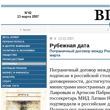
N°42
13 марта 2007
//
Архив
/
ВЕСЬ НОМЕР
//
13.03.2007
ПЕРВАЯ ПОЛОСА
Рубежная дата
В ЦЕНТРЕ ВНИМАНИЯ
Пограничный договор между Рос
ПОЛИТИКА И ЭКОНОМИКА
марта
ОБЩЕСТВО
ПРОИСШЕСТВИЯ
ЗАГРАНИЦА
КРУПНЫМ ПЛАНОМ
Пограничный договор между
БИЗНЕС И ФИНАНСЫ
подписан в российской стол
КУЛЬТУРА
договоренности, достигнуто
СПОРТ
министрами иностранных де
КРОМЕ ТОГО
Лавровым и Артисом Пабрик
госсекретарь МИД Латвии 
подтвердили и российские 
Подписи под документом по