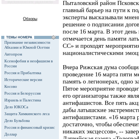
Пыталовский район Псковск
главный барьер на пути к п
эксперты высказывали мнени
Обзоры
решение о подписании дого
после 16 марта. В этот ден
отмечается день памяти ла
ТЕМЫ НОМЕРА
Признание независимости
СС» и проходят мероприятия
Абхазии и Южной Осетии
националистическими эмоц
Автопром
Ксенофобия и неофашизм в
России
Вчера Рижская дума сообщил
Россия и Прибалтика
проведение 16 марта пяти м
Исторические версии
память о легионерах, одно 
Косово
Пятое мероприятие проводит
Россия и Белоруссия
его организаторы также яв
Израиль и Палестина
антифашистов. Все пять акц
Дело ЮКОСа
дабы латышские экстремист
Защита Химкинского леса
антифашистами. «16 марта 
Дело Бульбова
достаточно, чтобы обеспечи
Россия и финансовый кризис
никаких эксцессов», -- зав
Доллар
Латвийская газета «Телегра