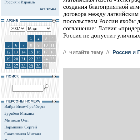
Россия и Израиль
создания благоприятной ат
все темы
договора между латвийским
посольством России якобы 
АРХИВ
соглашение: Латвия «придер
Россия не допустит уличны
1
2
3
4
5
6
7
8
9
10
11
//
читайте тему
//
Россия и 
12
13
14
15
16
17
18
19
20
21
22
23
24
25
26
27
28
29
30
31
ПОИСК
ПЕРСОНЫ НОМЕРА
Вайра Вике-Фрейберга
Зурабов Михаил
Митволь Олег
Нарышкин Сергей
Саакашвили Михаил