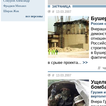
Сокуров Александр
Фрадков Михаил
ЗАГРАНИЦА
Ширак Жак
//
13.03.2007
все персоны
Бушер
Россия 
Вчерашн
демонс
отношен
Российс
строите
в Бушер
фактиче
>>
в срыве проекта...
// ч
//
13.03.2007
Ущель
бомб
Грузия 
вертоле
Вчера Г