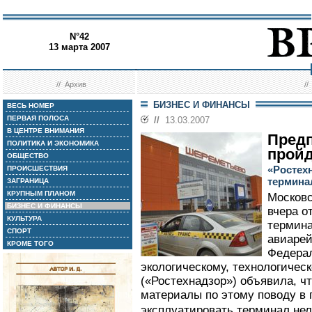
N°42
13 марта 2007
//
Архив
/
БИЗНЕС И ФИНАНСЫ
ВЕСЬ НОМЕР
ПЕРВАЯ ПОЛОСА
//
13.03.2007
В ЦЕНТРЕ ВНИМАНИЯ
Предп
ПОЛИТИКА И ЭКОНОМИКА
прой
ОБЩЕСТВО
«Ростех
ПРОИСШЕСТВИЯ
термина
ЗАГРАНИЦА
КРУПНЫМ ПЛАНОМ
Московс
БИЗНЕС И ФИНАНСЫ
вчера о
КУЛЬТУРА
термина
СПОРТ
авиарей
КРОМЕ ТОГО
Федерал
экологическому, технологичес
(«Ростехнадзор») объявила, чт
материалы по этому поводу в пр
эксплуатировать терминал нел