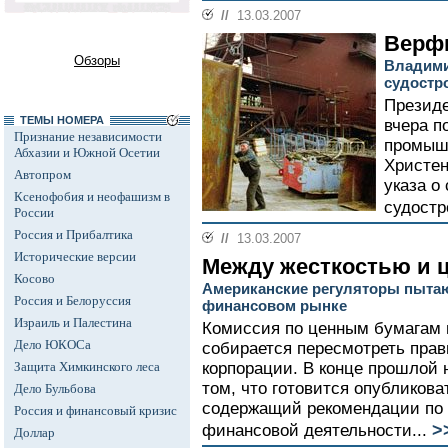
//
13.03.2007
Верф
Обзоры
Владими
судостр
Презид
ТЕМЫ НОМЕРА
вчера п
Признание независимости
промышл
Абхазии и Южной Осетии
Христен
Автопром
указа о
Ксенофобия и неофашизм в
судостр
России
Россия и Прибалтика
//
13.03.2007
Исторические версии
Между жесткостью и 
Косово
Американские регуляторы пытаю
Россия и Белоруссия
финансовом рынке
Израиль и Палестина
Комиссия по ценным бумагам
Дело ЮКОСа
собирается пересмотреть прав
Защита Химкинского леса
корпорации. В конце прошлой 
том, что готовится опубликов
Дело Бульбова
содержащий рекомендации по 
Россия и финансовый кризис
>
финансовой деятельности...
Доллар