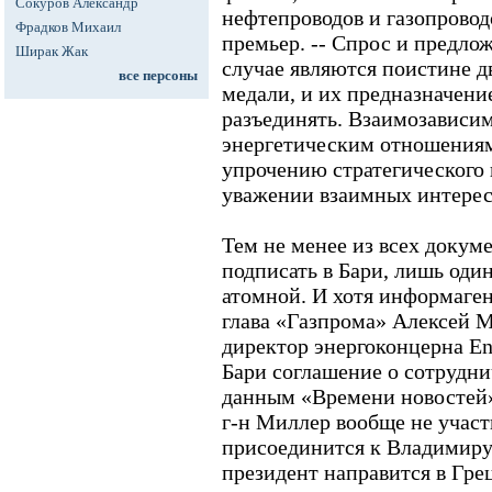
Сокуров Александр
нефтепроводов и газопроводо
Фрадков Михаил
премьер. -- Спрос и предло
Ширак Жак
случае являются поистине д
все персоны
медали, и их предназначение
разъединять. Взаимозависим
энергетическим отношениям
упрочению стратегического 
уважении взаимных интерес
Тем не менее из всех докум
подписать в Бари, лишь один
атомной. И хотя информаген
глава «Газпрома» Алексей 
директор энергоконцерна E
Бари соглашение о сотруднич
данным «Времени новостей», 
г-н Миллер вообще не участв
присоединится к Владимиру 
президент направится в Гре