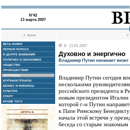
N°42
13 марта 2007
//
Архив
/
ВЕСЬ НОМЕР
//
13.03.2007
ПЕРВАЯ ПОЛОСА
Духовно и энергично
В ЦЕНТРЕ ВНИМАНИЯ
Владимир Путин начинает визит
ПОЛИТИКА И ЭКОНОМИКА
ОБЩЕСТВО
ПРОИСШЕСТВИЯ
ЗАГРАНИЦА
Владимир Путин сегодня впе
КРУПНЫМ ПЛАНОМ
несколькими руководителями
БИЗНЕС И ФИНАНСЫ
российского президента в Ри
КУЛЬТУРА
новым президентом Италии
СПОРТ
КРОМЕ ТОГО
которой г-н Путин направит
к Папе Римскому Бенедикту 
начала этой встречи у през
беседа со старым знакомым 