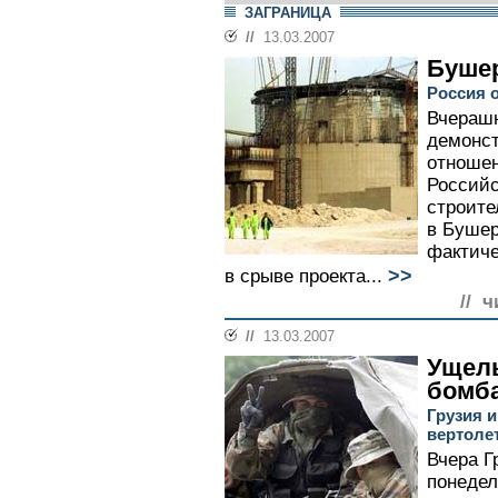
ЗАГРАНИЦА
//
13.03.2007
Бушер
Россия 
Вчерашн
демонс
отношен
Российс
строите
в Бушер
фактиче
>>
в срыве проекта...
// ч
//
13.03.2007
Ущель
бомб
Грузия 
вертоле
Вчера Г
понедел