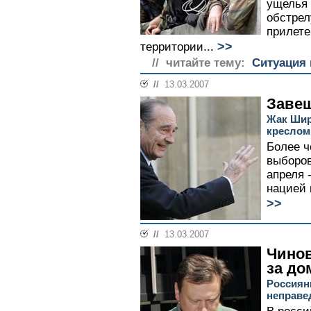
ущелья 
обстрел
прилете
>>
территории...
// читайте тему:
Ситуация 
//
13.03.2007
Завещ
Жак Шир
креслом
Более ч
выборов
апреля 
нацией 
>>
//
13.03.2007
Чино
за до
Россияни
неправе