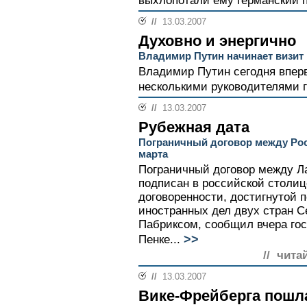
выхлопотали ему германский п
//
13.03.2007
Духовно и энергично
Владимир Путин начинает визит
Владимир Путин сегодня впер
несколькими руководителями г
//
13.03.2007
Рубежная дата
Пограничный договор между Рос
марта
Пограничный договор между Л
подписан в российской столиц
договоренности, достигнутой 
иностранных дел двух стран 
Пабриксом, сообщил вчера го
>>
Пенке...
// чита
//
13.03.2007
Вике-Фрейберга пошл