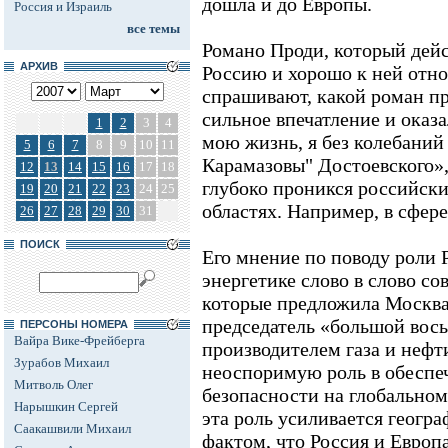
дошла и до Европы.
Россия и Израиль
все темы
Романо Проди, который дей
АРХИВ
Россию и хорошо к ней отно
спрашивают, какой роман пр
сильное впечатление и оказ
1
2
3
4
мою жизнь, я без колебаний
5
6
7
8
9
10
11
Карамазовы" Достоевского», 
12
13
14
15
16
17
18
глубоко проникся российски
19
20
21
22
23
24
25
областях. Например, в сфер
26
27
28
29
30
31
ПОИСК
Его мнение по поводу роли 
энергетике слово в слово со
которые предложила Москва
председатель «большой вос
ПЕРСОНЫ НОМЕРА
Вайра Вике-Фрейберга
производителем газа и нефти
Зурабов Михаил
неоспоримую роль в обеспе
Митволь Олег
безопасности на глобальном
Нарышкин Сергей
эта роль усиливается геогр
Саакашвили Михаил
фактом, что Россия и Европ