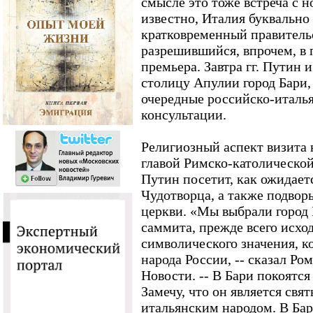
смысле это тоже встреча с н
известно, Италия буквально
кратковременный правитель
разрешившийся, впрочем, в
премьера. Завтра гг. Путин 
столицу Апулии город Бари,
очередные российско-италь
консультации.
Религиозный аспект визита 
главой Римско-католическо
Путин посетит, как ожидает
Чудотворца, а также подвор
церкви. «Мы выбрали город 
саммита, прежде всего исход
символического значения, к
народа России, -- сказал Р
Новости. -- В Бари покоятся
Замечу, что он является св
итальянским народом. В Бар