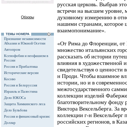
русская церковь. Выбрав эт
встречи на высшем уровне, 
духовному измерению в от
Обзоры
нашими странами, которое 
взаимопонимание».
ТЕМЫ НОМЕРА
Признание независимости
«От Рима до Флоренции, от 
Абхазии и Южной Осетии
множество итальянских горо
Автопром
рассказать об истории путе
Ксенофобия и неофашизм в
России
влияния в художественной и
Россия и Прибалтика
свидетельствуя о ценности в
Исторические версии
н Проди. Чтобы взаимное вл
Косово
истории, но и в современно
Россия и Белоруссия
межгосударственного саммит
Израиль и Палестина
коллекции изделий Фаберж
Дело ЮКОСа
благотворительному фонду 
Защита Химкинского леса
Виктора Вексельберга. За в
Дело Бульбова
коллекции г-н Вексельберг п
Россия и финансовый кризис
российских регионов, в Каза
Доллар