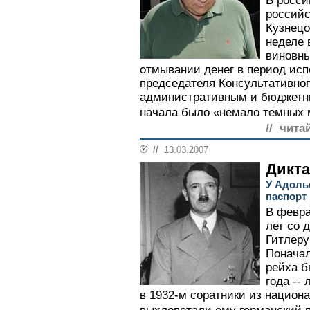
В росси
российс
Кузнецо
неделе
виновны
отмывании денег в период ис
председателя Консультативног
административным и бюджетн
начала было «немало темных м
// чита
//
13.03.2007
Дикта
У Адоль
паспорт
В февра
лет со 
Гитлеру
Поначал
рейха б
года --
в 1932-м соратники из национ