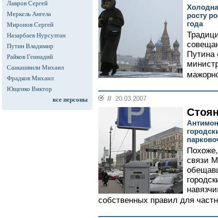
Лавров Сергей
Холодна
Меркель Ангела
росту ро
года
Миронов Сергей
Традици
Назарбаев Нурсултан
совеща
Путин Владимир
Путина
Райков Геннадий
министр
Саакашвили Михаил
мажорно
Фрадков Михаил
Ющенко Виктор
//
20.03.2007
все персоны
Стоян
Антимон
городск
парково
Похоже,
связи М
обещавш
городск
навязчи
собственных правил для частн