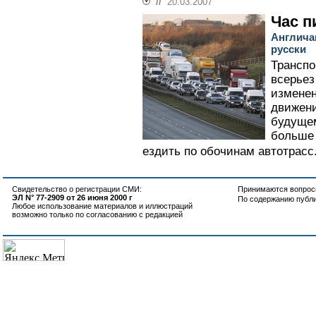
//
20.03.2007
Час п
Англича
русски
Транспо
всерьез
изменен
движени
будуще
больше 
ездить по обочинам автотрасс.
Свидетельство о регистрации СМИ:
Принимаются вопросы
ЭЛ N° 77-2909 от 26 июня 2000 г
По содержанию публ
Любое использование материалов и иллюстраций
возможно только по согласованию с редакцией