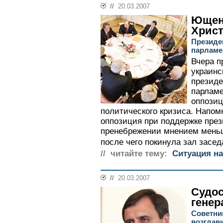
//
20.03.2007
Ющен
Хрис
Президе
парламе
Вчера п
украинс
президе
парламе
оппозиц
политического кризиса. Напом
оппозиция при поддержке пре
пренебрежении мнением меньш
после чего покинула зал засед
// читайте тему:
Ситуация на
//
20.03.2007
Судос
генер
Советни
возглав