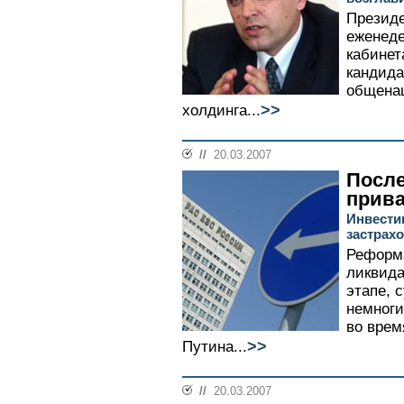
Президе
еженеде
кабинет
кандида
общенац
>>
холдинга...
//
20.03.2007
Посл
прив
Инвестиц
застрах
Реформа
ликвид
этапе, 
немноги
во врем
>>
Путина...
//
20.03.2007