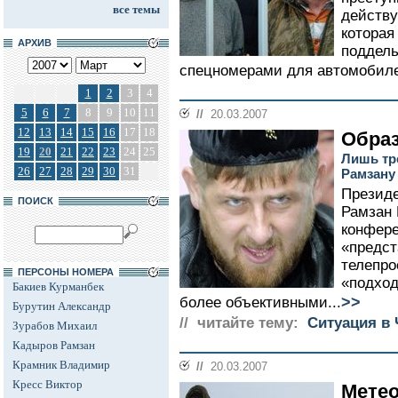
все темы
действу
которая
АРХИВ
поддел
спецномерами для автомобиле
1
2
3
4
5
6
7
8
9
10
11
//
20.03.2007
12
13
14
15
16
17
18
Образ
19
20
21
22
23
24
25
Лишь тр
26
27
28
29
30
31
Рамзану
Президе
ПОИСК
Рамзан 
конфере
«предс
телепро
ПЕРСОНЫ НОМЕРА
«подход
Бакиев Курманбек
>>
более объективными...
Бурутин Александр
// читайте тему:
Ситуация в 
Зурабов Михаил
Кадыров Рамзан
Крамник Владимир
//
20.03.2007
Кресс Виктор
Мете