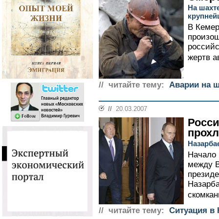
На шахт
крупней
В Кемер
произош
российс
жертв а
// читайте тему:
Аварии на ш
//
20.03.2007
Росси
прохл
Назарба
Начало 
между 
президе
Назарб
скомкан
// читайте тему:
Ситуация в 