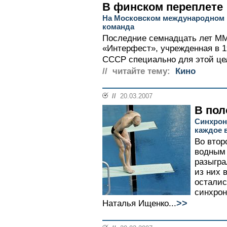
В финском переплете
На Московском международном 
команда
Последние семнадцать лет М
«Интерфест», учрежденная в 1
СССР специально для этой цел
// читайте тему:
Кино
//
20.03.2007
В пол
Синхрон
каждое 
Во втор
водным 
разыгра
из них 
осталис
синхрон
>>
Наталья Ищенко...