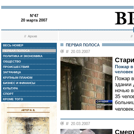
N°47
20 марта 2007
//
Архив
/
ПЕРВАЯ ПОЛОСА
ВЕСЬ НОМЕР
ПЕРВАЯ ПОЛОСА
//
20.03.2007
ПОЛИТИКА И ЭКОНОМИКА
Стари
ОБЩЕСТВО
Пожар в
ПРОИСШЕСТВИЯ
человек
ЗАГРАНИЦА
Пожар в
КРУПНЫМ ПЛАНОМ
БИЗНЕС И ФИНАНСЫ
здании 
КУЛЬТУРА
ночью в
СПОРТ
35 чело
КРОМЕ ТОГО
больниц
человек
//
20.03.2007
Смер