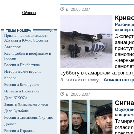
//
20.03.2007
Обзоры
Криво
Разбивш
эксперто
ТЕМЫ НОМЕРА
Признание независимости
Эксперт
Абхазии и Южной Осетии
авиацио
Автопром
приступ
Ксенофобия и неофашизм в
самопис
России
«черные
Россия и Прибалтика
самолет
Исторические версии
субботу в самарском аэропорт
Косово
// читайте тему:
Авиакатаст
Россия и Белоруссия
Израиль и Палестина
//
20.03.2007
Дело ЮКОСа
Сигн
Защита Химкинского леса
Осужден
Дело Бульбова
спецном
Россия и финансовый кризис
Тимиряз
Доллар
огласил
Россия и Израиль
преступ