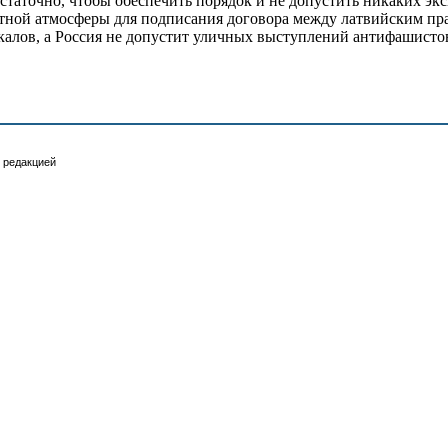
таточно, чтобы обеспечить порядок и не допустить никаких экс
иятной атмосферы для подписания договора между латвийским пр
алов, а Россия не допустит уличных выступлений антифашисто
 редакцией