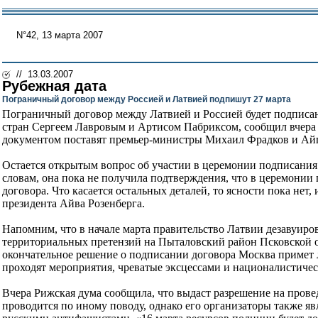
N°42, 13 марта 2007
// 13.03.2007
Рубежная дата
Пограничный договор между Россией и Латвией подпишут 27 марта
Пограничный договор между Латвией и Россией будет подписан
стран Сергеем Лавровым и Артисом Пабриксом, сообщил вчер
документом поставят премьер-министры Михаил Фрадков и Айг
Остается открытым вопрос об участии в церемонии подписания 
словам, она пока не получила подтверждения, что в церемонии
договора. Что касается остальных деталей, то ясности пока не
президента Айва Розенберга.
Напомним, что в начале марта правительство Латвии дезавуир
территориальных претензий на Пыталовский район Псковской об
окончательное решение о подписании договора Москва примет 
проходят мероприятия, чреватые эксцессами и националистиче
Вчера Рижская дума сообщила, что выдаст разрешение на прове
проводится по иному поводу, однако его организаторы также я