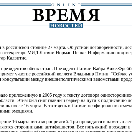
 в российской столице 27 марта. Об устной договоренности, до
а госсекретарь МИД Латвии Норман Пенке. Информацию подтвер
ар Калвитис.
президентов обеих стран. Президент Латвии Вайра Вике-Фрейбер
 примет участие российский коллега Владимир Путин. "Сейчас 
т, и консультации между внешнеполитическими ведомствами продо
овало приложенную в 2005 году к тексту договора односторонн
ласти. Этим был снят главный барьер на пути к подписанию до
лишь после 16 марта. В этот день в Латвии неофициально отме
скими эмоциями.
дение 16 марта пяти мероприятий. Три проводятся в память о л
вляются сторонниками антифашистов. Все пять акций проходят в 