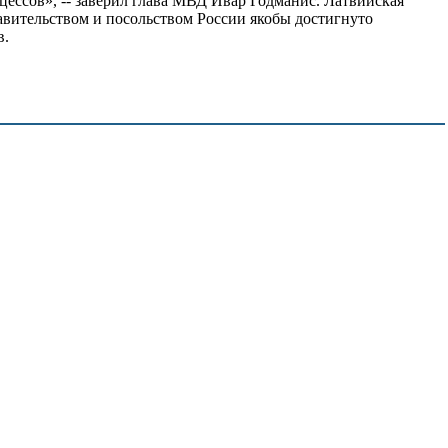
цессов», -- заверил глава МВД Ивар Годманис. Латвийская
авительством и посольством России якобы достигнуто
в.