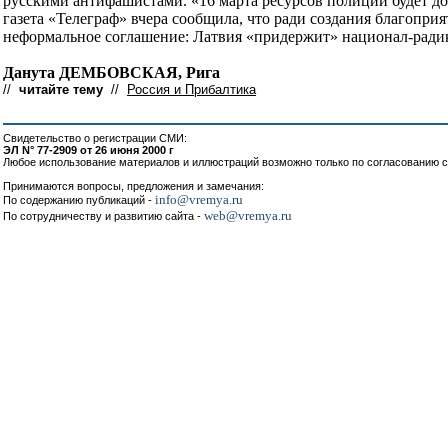
русскими антифашистами. «16 марта ресурсов полиции будет дос
газета «Телеграф» вчера сообщила, что ради создания благопр
неформальное соглашение: Латвия «придержит» национал-радик
Данута ДЕМБОВСКАЯ, Рига
//
читайте тему
//
Россия и Прибалтика
Свидетельство о регистрации СМИ:
ЭЛ N° 77-2909 от 26 июня 2000 г
Любое использование материалов и иллюстраций возможно только по согласованию с
Принимаются вопросы, предложения и замечания:
info@vremya.ru
По содержанию публикаций -
web@vremya.ru
По сотрудничеству и развитию сайта -