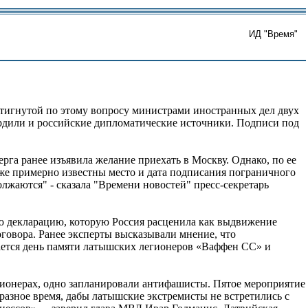
ИД "Время"
стигнутой по этому вопросу министрами иностранных дел двух
дили и российские дипломатические источники. Подписи под
га ранее изъявила желание приехать в Москву. Однако, по ее
уже примерно известны место и дата подписания пограничного
лжаются" - сказала "Времени новостей" пресс-секретарь
юю декларацию, которую Россия расценила как выдвижение
говора. Ранее эксперты высказывали мнение, что
чается день памяти латышских легионеров «Ваффен СС» и
егионерах, одно запланировали антифашисты. Пятое мероприятие
разное время, дабы латышские экстремисты не встретились с