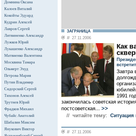
Домнина Оксана
Калоев Виталий
Кокойты Эдуард
Кудрин Алексей
Лавров Сергей
ЗАГРАНИЦА
Литвиненко Александр
//
27.11.2006
Лужков Юрий
Как в
Лукашенко Александр
скве
Матвиенко Валентина
Президе
Москвина Тамара
встрети
Ольмерт Эхуд
Завтра 
Петрова Мария
долгожд
Путин Владимир
организ
Сидорский Сергей
юбилейн
1991 го
Тихонов Алексей
закончилась советская истори
Трутнев Юрий
>>
постсоветская...
Фрадков Михаил
// читайте тему:
Ситуация 
Чубайс Анатолий
Шабалин Максим
Янукович Виктор
//
27.11.2006
Ястржембский Сергей