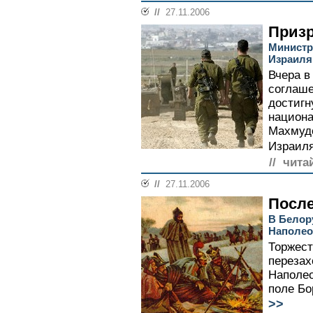
//
27.11.2006
Призр
Министр
Израиля
Вчера в
соглаше
достигн
национ
Махмуд
Израиля
// чита
//
27.11.2006
После
В Белор
Наполео
Торжест
перезах
Наполео
поле Бо
>>