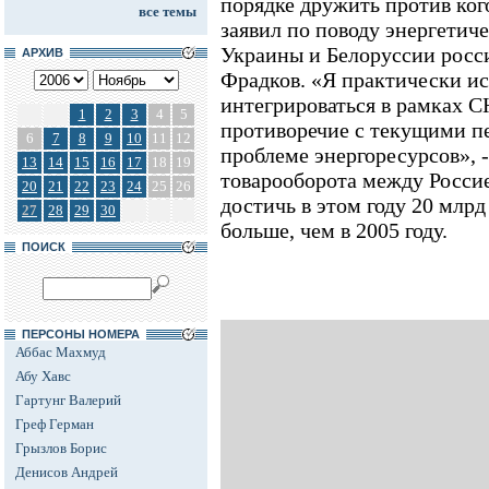
порядке дружить против ког
все темы
заявил по поводу энергетич
Украины и Белоруссии рос
АРХИВ
Фрадков. «Я практически и
интегрироваться в рамках С
1
2
3
4
5
противоречие с текущими пе
6
7
8
9
10
11
12
проблеме энергоресурсов», -
13
14
15
16
17
18
19
товарооборота между Росси
20
21
22
23
24
25
26
достичь в этом году 20 млрд
27
28
29
30
больше, чем в 2005 году.
ПОИСК
ПЕРСОНЫ НОМЕРА
Аббас Махмуд
Абу Хавс
Гартунг Валерий
Греф Герман
Грызлов Борис
Денисов Андрей