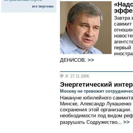
«Надо
все персоны
эффе
Завтра 
саммит 
отноше
новост
агентс
первый 
иностра
>>
ДЕНИСОВ.
//
27.11.2006
Энергетический интер
Москву не тревожит сотрудничес
Накануне юбилейного саммита 
Минске, Александр Лукашенко
сохранения этой организации.
необходимости под видом реф
>>
разрушать Содружество...