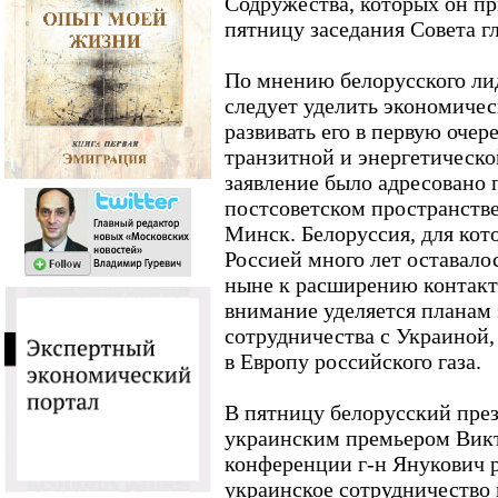
Содружества, которых он п
пятницу заседания Совета г
По мнению белорусского ли
следует уделить экономичес
развивать его в первую очер
транзитной и энергетическо
заявление было адресовано
постсоветском пространстве
Минск. Белоруссия, для кот
Россией много лет оставало
ныне к расширению контакт
внимание уделяется планам 
сотрудничества с Украиной, 
в Европу российского газа.
В пятницу белорусский през
украинским премьером Викт
конференции г-н Янукович р
украинское сотрудничество