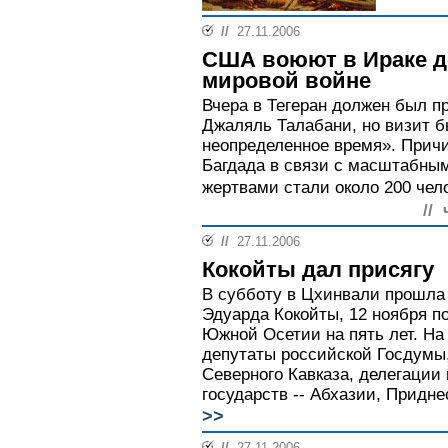
//
27.11.2006
США воюют в Ираке д
мировой войне
Вчера в Тегеран должен был п
Джаляль Талабани, но визит б
неопределенное время». Причи
Багдада в связи с масштабным
жертвами стали около 200 чело
//
//
27.11.2006
Кокойты дал присягу
В субботу в Цхинвали прошла 
Эдуарда Кокойты, 12 ноября п
Южной Осетии на пять лет. Н
депутаты российской Госдумы
Северного Кавказа, делегации
государств -- Абхазии, Придне
>>
//
27.11.2006