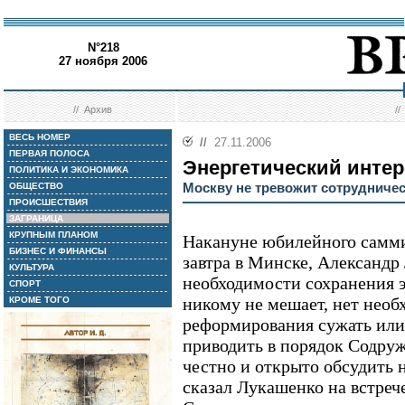
N°218
27 ноября 2006
//
Архив
/
ВЕСЬ НОМЕР
//
27.11.2006
ПЕРВАЯ ПОЛОСА
Энергетический интер
ПОЛИТИКА И ЭКОНОМИКА
Москву не тревожит сотрудничес
ОБЩЕСТВО
ПРОИСШЕСТВИЯ
ЗАГРАНИЦА
КРУПНЫМ ПЛАНОМ
Накануне юбилейного самми
БИЗНЕС И ФИНАНСЫ
завтра в Минске, Александр
КУЛЬТУРА
необходимости сохранения 
СПОРТ
никому не мешает, нет необ
КРОМЕ ТОГО
реформирования сужать или 
приводить в порядок Содруж
честно и открыто обсудить 
сказал Лукашенко на встреч