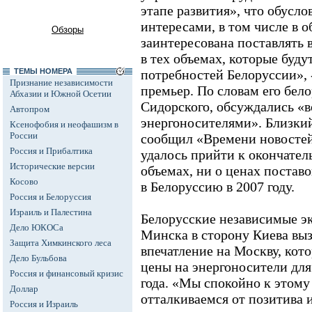
этапе развития», что обусл
интересами, в том числе в 
Обзоры
заинтересована поставлять 
в тех объемах, которые буду
ТЕМЫ НОМЕРА
потребностей Белоруссии», 
Признание независимости
премьер. По словам его бело
Абхазии и Южной Осетии
Сидорского, обсуждались «
Автопром
энергоносителями». Близкий
Ксенофобия и неофашизм в
России
сообщил «Времени новостей
Россия и Прибалтика
удалось прийти к окончате
Исторические версии
объемах, ни о ценах постав
Косово
в Белоруссию в 2007 году.
Россия и Белоруссия
Израиль и Палестина
Белорусские независимые эк
Дело ЮКОСа
Минска в сторону Киева вы
Защита Химкинского леса
впечатление на Москву, кот
Дело Бульбова
цены на энергоносители дл
Россия и финансовый кризис
года. «Мы спокойно к этом
Доллар
отталкиваемся от позитива 
Россия и Израиль