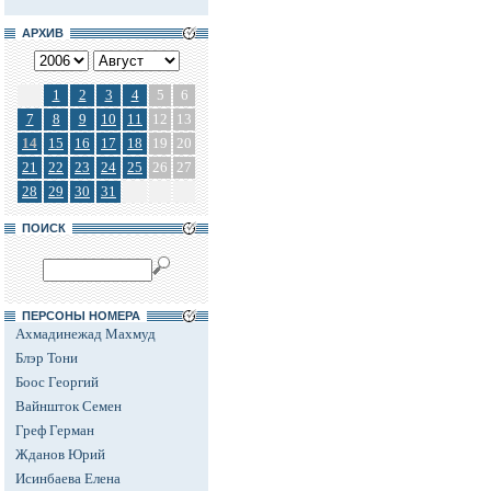
АРХИВ
1
2
3
4
5
6
7
8
9
10
11
12
13
14
15
16
17
18
19
20
21
22
23
24
25
26
27
28
29
30
31
ПОИСК
ПЕРСОНЫ НОМЕРА
Ахмадинежад Махмуд
Блэр Тони
Боос Георгий
Вайншток Семен
Греф Герман
Жданов Юрий
Исинбаева Елена