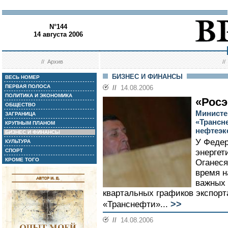
N°144
14 августа 2006
//
Архив
/
БИЗНЕС И ФИНАНСЫ
ВЕСЬ НОМЕР
ПЕРВАЯ ПОЛОСА
//
14.08.2006
ПОЛИТИКА И ЭКОНОМИКА
«Росэ
ОБЩЕСТВО
Министе
ЗАГРАНИЦА
«Трансн
КРУПНЫМ ПЛАНОМ
нефтеэк
БИЗНЕС И ФИНАНСЫ
У Федер
КУЛЬТУРА
СПОРТ
энергет
КРОМЕ ТОГО
Оганеся
время н
важных 
квартальных графиков экспорта
>>
«Транснефти»...
//
14.08.2006