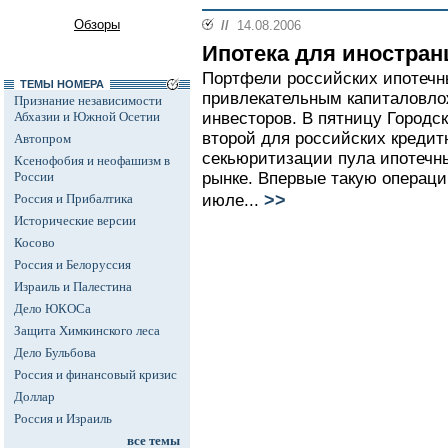
Обзоры
//
14.08.2006
Ипотека для иностран
Портфели российских ипотечн
ТЕМЫ НОМЕРА
привлекательным капиталовло
Признание независимости
Абхазии и Южной Осетии
инвесторов. В пятницу Городс
второй для российских кредит
Автопром
секьюритизации пула ипотечн
Ксенофобия и неофашизм в
России
рынке. Впервые такую операци
>>
Россия и Прибалтика
июле...
Исторические версии
Косово
Россия и Белоруссия
Израиль и Палестина
Дело ЮКОСа
Защита Химкинского леса
Дело Бульбова
Россия и финансовый кризис
Доллар
Россия и Израиль
все темы