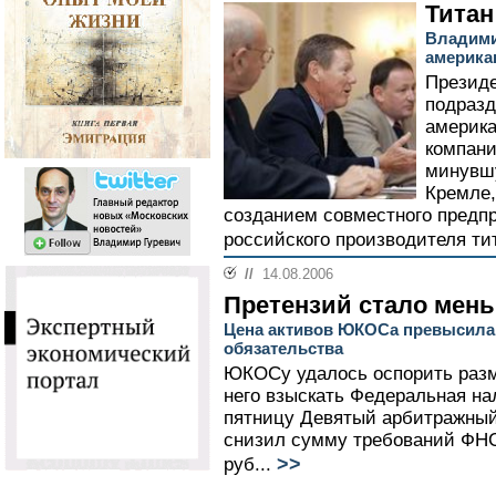
Титан
Владими
америка
Президе
подразд
америка
компани
минувшу
Кремле,
созданием совместного предпр
российского производителя т
//
14.08.2006
Претензий стало мен
Цена активов ЮКОСа превысила
обязательства
ЮКОСу удалось оспорить разм
него взыскать Федеральная н
пятницу Девятый арбитражны
снизил сумму требований ФНС 
>>
руб...