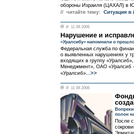
обороны Израиля (ЦАХАЛ) в Ю
// читайте тему:
Cитуация в
//
11.08.2006
Нарушение и исправл
«Уралсибу» напомнили о прошл
Федеральная служба по фина
о выявленных нарушениях у т
входящих в группу «Уралсиб»,
Менеджмент», ОАО «Уралсиб -
>>
«Уралсиб»...
//
11.08.2006
Фонды
созд
Вопреки
полон н
После с
сокрови
Эрмитаж