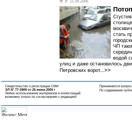
//
11.08.2006
Потоп
Сгустив
столице
москвич
стать п
городск
ЧП тако
середин
водой с
улиц и даже остановилось дви
>>
Петровских ворот...
Свидетельство о регистрации СМИ:
Принимаются вопросы
ЭЛ N° 77-2909 от 26 июня 2000 г
По содержанию публ
Любое использование материалов и иллюстраций
возможно только по согласованию с редакцией