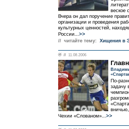
литерат
веское 
Вчера он дал поручение прави
организации и проведения раб
культурных ценностей, наход
>>
России...
// читайте тему:
Хищения в 
//
11.08.2006
Главн
Владими
«Спарта
По-разн
задачу 
чемпион
разгром
«Спарта
вничью,
>>
Чехии «Слованом»...