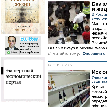
Без э
и жид
В России
ужесточ
Масшта
вчера в
незначи
российс
Великоб
British Airways в Москву вчера
// читайте тему:
Операция с
//
11.08.2006
Иск о
Участни
судитьс
Кризис 
который
несмотр
определ
официал