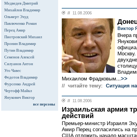
Медведев Дмитрий
Михайлов Владимир
//
11.08.2006
Ольмерт Эхуд
Донец
Павлюченко Роман
Виктор 
Перец Амир
Вчера п
Пиотровский Михаил
Янукови
Пронин Владимир
официал
Путин Владимир
Москву.
Семенов Алексей
двухдне
Силуанов Антон
столицу
Уго Чавес
Владим
Федотов Владимир
>>
Михаилом Фрадковым...
Фурсенко Андрей
// читайте тему:
Ситуация на
Чертофф Майкл
Янукович Виктор
//
11.08.2006
все персоны
Израильская армия т
действий
Премьер-министр Израиля Эху
Амир Перец согласились на п
США отложить начало масшта