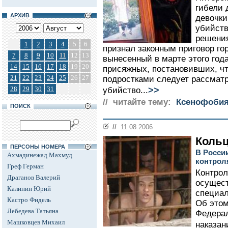
гибели 
АРХИВ
девочки
убийств
решения
1
2
3
4
5
6
признал законным приговор гор
7
8
9
10
11
12
13
вынесенный в марте этого год
14
15
16
17
18
19
20
присяжных, постановивших, ч
21
22
23
24
25
26
27
подростками следует рассматри
>>
28
29
30
31
убийство...
// читайте тему:
Ксенофобия
ПОИСК
//
11.08.2006
Кольц
ПЕРСОНЫ НОМЕРА
В Росси
Ахмадинежад Махмуд
контрол
Греф Герман
Контрол
Драганов Валерий
осущес
Калинин Юрий
специал
Кастро Фидель
Об этом
Лебедева Татьяна
Федера
Машковцев Михаил
наказан