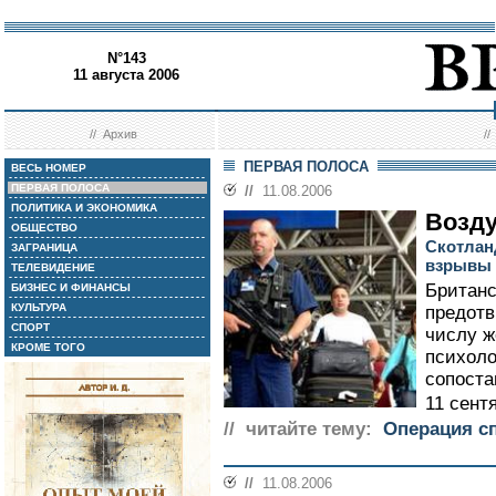
N°143
11 августа 2006
//
Архив
/
ПЕРВАЯ ПОЛОСА
ВЕСЬ НОМЕР
ПЕРВАЯ ПОЛОСА
//
11.08.2006
ПОЛИТИКА И ЭКОНОМИКА
Возду
ОБЩЕСТВО
Скотлан
ЗАГРАНИЦА
взрывы 
ТЕЛЕВИДЕНИЕ
Британс
БИЗНЕС И ФИНАНСЫ
КУЛЬТУРА
предотв
СПОРТ
числу ж
КРОМЕ ТОГО
психол
сопоста
11 сентя
// читайте тему:
Операция с
//
11.08.2006