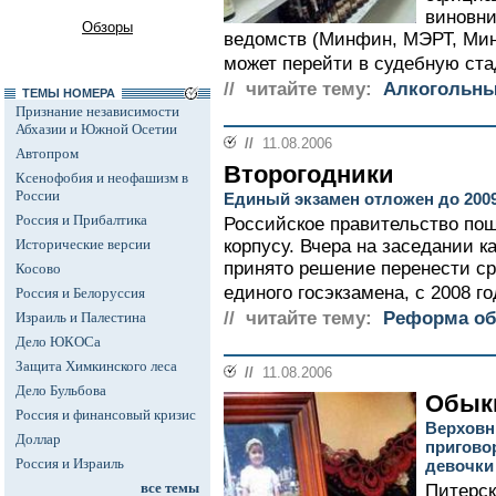
виновни
Обзоры
ведомств (Минфин, МЭРТ, Мин
может перейти в судебную ста
// читайте тему:
Алкогольны
ТЕМЫ НОМЕРА
Признание независимости
Абхазии и Южной Осетии
//
11.08.2006
Автопром
Второгодники
Ксенофобия и неофашизм в
России
Единый экзамен отложен до 2009
Россия и Прибалтика
Российское правительство пош
Исторические версии
корпусу. Вчера на заседании 
принято решение перенести ср
Косово
единого госэкзамена, с 2008 год
Россия и Белоруссия
// читайте тему:
Реформа об
Израиль и Палестина
Дело ЮКОСа
Защита Химкинского леса
//
11.08.2006
Дело Бульбова
Обыкн
Россия и финансовый кризис
Верховн
Доллар
пригово
Россия и Израиль
девочки
все темы
Питерск