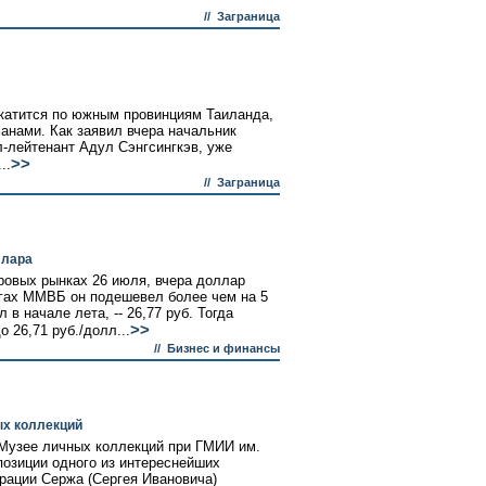
//
Заграница
 катится по южным провинциям Таиланда,
нами. Как заявил вчера начальник
л-лейтенант Адул Сэнгсингкэв, уже
>>
..
//
Заграница
ллара
ровых рынках 26 июля, вчера доллар
ргах ММВБ он подешевел более чем на 5
 в начале лета, -- 26,77 руб. Тогда
>>
 26,71 руб./долл...
//
Бизнес и финансы
ых коллекций
 Музее личных коллекций при ГМИИ им.
позиции одного из интереснейших
рации Сержа (Сергея Ивановича)