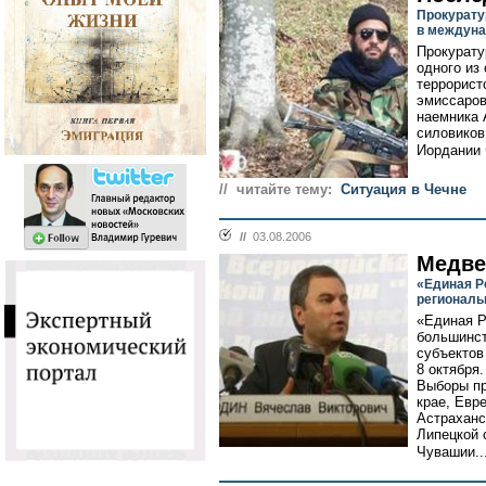
Прокурату
в междуна
Прокурату
одного из
террорист
эмиссаров
наемника 
силовиков
Иордании 
// читайте тему:
Ситуация в Чечне
//
03.08.2006
Медве
«Единая Р
региональ
«Единая Р
большинст
субъектов
8 октября.
Выборы пр
крае, Евр
Астраханс
Липецкой 
Чувашии..