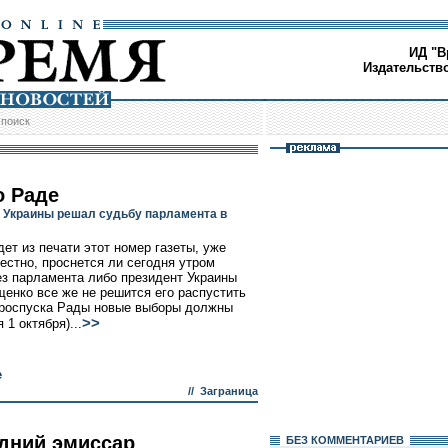
ИД "В
Издательств
/
поиск
о Раде
 Украины решал судьбу парламента в
дет из печати этот номер газеты, уже
вестно, проснется ли сегодня утром
ез парламента либо президент Украины
енко все же не решится его распустить
 роспуска Рады новые выборы должны
>>
 1 октября)...
е
//
Заграница
дний эмиссар
БЕЗ КОМMЕНТАРИЕВ