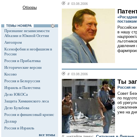
//
03.08.2006
Обзоры
Патен
«Росздрав
поставкам
ТЕМЫ НОМЕРА
Российски
Признание независимости
в нашу ст
Абхазии и Южной Осетии
нацпроект
льготнико
Автопром
давления 
Ксенофобия и неофашизм в
фармпроиз
России
Россия и Прибалтика
Исторические версии
Косово
//
03.08.2006
Ты за
Россия и Белоруссия
Израиль и Палестина
Россия не
Совет Без
Дело ЮКОСа
по подгот
Защита Химкинского леса
об урегул
сожалению
Дело Бульбова
уже на дня
Россия и финансовый кризис
Доллар
Россия и Израиль
все темы
// читайте тему:
Cитуация в Ливане