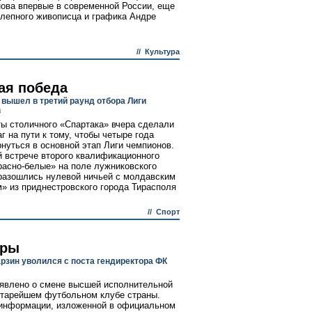
нова впервые в современной России, еще
олепного живописца и графика Андре
//
Культура
ая победа
 вышел в третий раунд отбора Лиги
в
ы столичного «Спартака» вчера сделали
г на пути к тому, чтобы четыре года
рнуться в основной этап Лиги чемпионов.
й встрече второго квалификационного
расно-белые» на поле лужниковского
разошлись нулевой ничьей с молдавским
 из приднестровского города Тирасполя
//
Спорт
гры
рзин уволился с поста гендиректора ФК
явлено о смене высшей исполнительной
старейшем футбольном клубе страны.
информации, изложенной в официальном