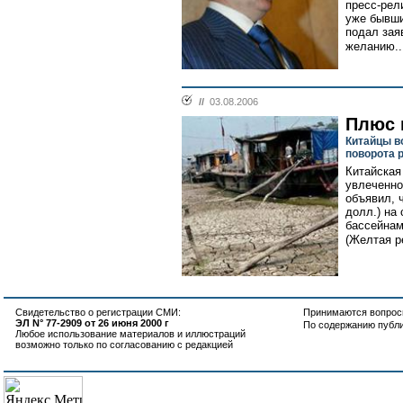
пресс-рел
уже бывши
подал зая
желанию..
//
03.08.2006
Плюс 
Китайцы в
поворота 
Китайская
увлеченно
объявил, 
долл.) на
бассейнам
(Желтая ре
Свидетельство о регистрации СМИ:
Принимаются вопросы
ЭЛ N° 77-2909 от 26 июня 2000 г
По содержанию публ
Любое использование материалов и иллюстраций
возможно только по согласованию с редакцией