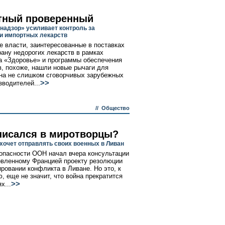
тный проверенный
надзор» усиливает контроль за
и импортных лекарств
е власти, заинтересованные в поставках
рану недорогих лекарств в рамках
а «Здоровье» и программы обеспечения
в, похоже, нашли новые рычаги для
на не слишком сговорчивых зарубежных
>>
водителей...
//
Общество
писался в миротворцы?
 хочет отправлять своих военных в Ливан
опасности ООН начал вчера консультации
овленному Францией проекту резолюции
ировании конфликта в Ливане. Но это, к
, еще не значит, что война прекратится
>>
х...