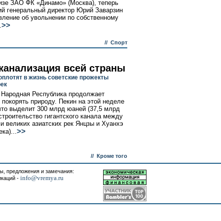
изе ЗАО ФК «Динамо» (Москва), теперь
й генеральный директор Юрий Заварзин
вление об увольнении по собственному
>>
.
//
Спорт
канализация всей страны
оплотят в жизнь советские прожекты
рек
 Народная Республика продолжает
 покорять природу. Пекин на этой неделе
что выделит 300 млрд юаней (37,5 млрд
 строительство гигантского канала между
и великих азиатских рек Янцзы и Хуанхэ
>>
ка)...
//
Кроме того
, предложения и замечания:
info@vremya.ru
икаций -