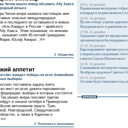
ра Чечни нашла повод объявить Абу Хавса
18:51, 16 декабря
родный розыск
Радикальная молодежь собрал
площади в подмосковном Со
ра Чечни вчера назвала настоящее имя
 самых опасных международных
18:32, 16 декабря
Путин отверг упреки адвокат
ов и последнего из оставшихся в живых
 «Аль-Каиды» в России -- арабского
Ходорковского в давлении на 
Абу Хавса. Этим позывным, по мнению
17:58, 16 декабря
, называет себя 45-летний гражданин
Задержан один из предполаг
>>
Фарис Юсеф Амират...
организаторов беспорядков 
17:10, 16 декабря
Европарламент призвал росси
ускорить расследование обст
//
Общество
смерти Сергея Магнитского
16:35, 16 декабря
Саакашвили посмертно награ
жий аппетит
Холбрука орденом Святого Г
оссия» жаждет победы на всех ближайших
16:14, 16 декабря
ных выборах
Ассанж будет выпущен под з
оссия» поставила задачу взять
во мест во всех девяти парламентах
 федерации, выборы в которые состоятся
 Так решил вчера генсовет партии.
ойдут в начале октября в Приморском
ейском автономном округе, Туве,
кой, Новгородской, Свердловской,
областях, а также в Карелии и
>>
.
//
Политика и экономика