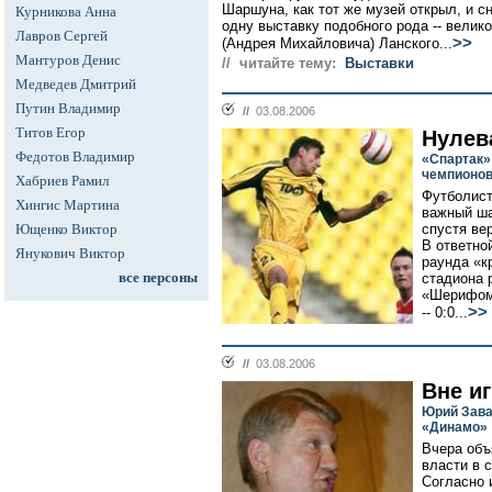
Шаршуна, как тот же музей открыл, и с
Курникова Анна
одну выставку подобного рода -- велик
Лавров Сергей
>>
(Андрея Михайловича) Ланского...
Мантуров Денис
// читайте тему:
Выставки
Медведев Дмитрий
Путин Владимир
//
03.08.2006
Титов Егор
Нулев
Федотов Владимир
«Спартак»
чемпионо
Хабриев Рамил
Футболист
Хингис Мартина
важный ша
Ющенко Виктор
спустя ве
В ответно
Янукович Виктор
раунда «к
все персоны
стадиона 
«Шерифом»
>>
-- 0:0...
//
03.08.2006
Вне и
Юрий Зава
«Динамо»
Вчера объ
власти в 
Согласно 