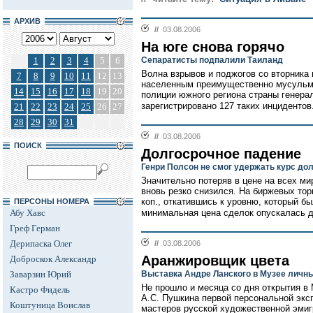
АРХИВ
//
03.08.2006
На юге снова горячо
1
2
3
4
5
6
Сепаратисты подпалили Таиланд
Волна взрывов и поджогов со вторника
7
8
9
10
11
12
13
населенным преимущественно мусульма
14
15
16
17
18
19
20
полиции южного региона страны генера
зарегистрировано 127 таких инцидентов.
21
22
23
24
25
26
27
28
29
30
31
//
03.08.2006
ПОИСК
Долгосрочное падение
Генри Полсон не смог удержать курс до
Значительно потеряв в цене на всех ми
вновь резко снизился. На биржевых то
коп., откатившись к уровню, который был
ПЕРСОНЫ НОМЕРА
Абу Хавс
минимальная цена сделок опускалась до
Греф Герман
Дерипаска Олег
//
03.08.2006
Аранжировщик цвета
Доброскок Александр
Заварзин Юрий
Выставка Андре Ланского в Музее личн
Не прошло и месяца со дня открытия в
Кастро Фидель
А.С. Пушкина первой персональной экс
Коштуница Воислав
мастеров русской художественной эмиг