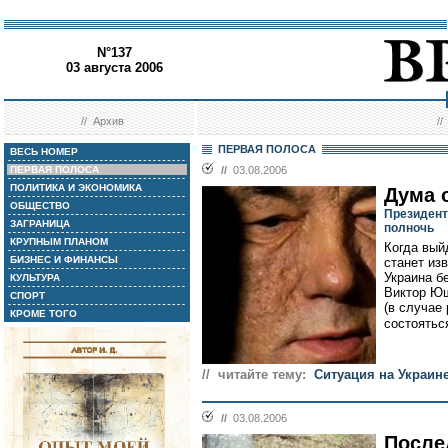
N°137
03 августа 2006
//
Архив
/
ПЕРВАЯ ПОЛОСА
ВЕСЬ НОМЕР
ПЕРВАЯ ПОЛОСА
//
03.08.2006
ПОЛИТИКА И ЭКОНОМИКА
Дума 
ОБЩЕСТВО
Президент
ЗАГРАНИЦА
полночь
КРУПНЫМ ПЛАНОМ
Когда вый
БИЗНЕС И ФИНАНСЫ
станет из
Украина б
КУЛЬТУРА
Виктор Ющ
СПОРТ
(в случае
КРОМЕ ТОГО
состояться
// читайте тему:
Ситуация на Украин
//
03.08.2006
После