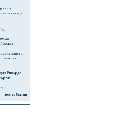
ась на
лнечногорске
ов
суд
аемых
в Москве
йские власти
оятельств
дил Ричарда
еоргия
алог
все события