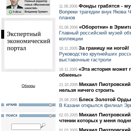
Фонды грабятся - му
11.08.2006
Вопреки трагедии внук Якова 
планов
«Оборотни» в Эрмит
01.08.2006
Главный российский музей об
коллекции
За границу ни ногой!
18.11.2005
Руководство крупнейших росс
выставочные гастроли
«Эта история может 
18.11.2005
обмены»
Михаил Пиотровский
21.10.2005
Обзоры
нельзя ничего строить
Блеск Золотой Орд
25.08.2005
В Казани открылся филиал Э
АРХИВ
Михаил Пиотровский:
02.03.2005
ПОИСК
чтении которых у меня подн
Михаил Пиотровский
01.03.2005