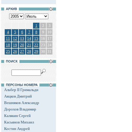
АРХИВ
1
2
3
4
5
6
7
8
9
10
11
12
13
14
15
16
17
18
19
20
21
22
23
24
25
26
27
28
29
30
31
ПОИСК
ПЕРСОНЫ НОМЕРА
Альбер II Гримальди
Аяцков Дмитрий
Вешняков Александр
Дорохов Владимир
Калякин Сергей
Касьянов Михаил
Костин Андрей