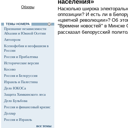
населения»
Обзоры
Насколько широка электоральн
оппозиции? И есть ли в Белор
«цветной революции»? Об это
ТЕМЫ НОМЕРА
"Времени новостей" в Минск
Признание независимости
рассказал белорусский полит
Абхазии и Южной Осетии
Автопром
Ксенофобия и неофашизм в
России
Россия и Прибалтика
Исторические версии
Косово
Россия и Белоруссия
Израиль и Палестина
Дело ЮКОСа
Защита Химкинского леса
Дело Бульбова
Россия и финансовый кризис
Доллар
Россия и Израиль
все темы