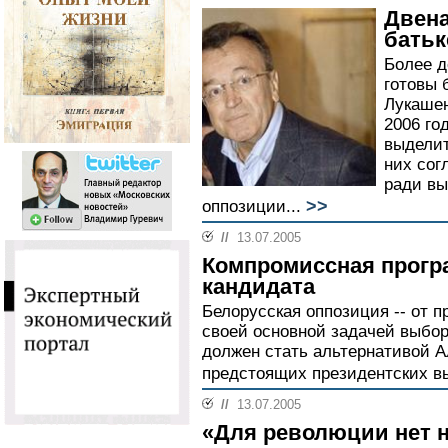
Двена
батьк
Более д
готовы 
Лукашен
2006 го
выделит
них сог
ради вы
>>
оппозиции...
//
13.07.2005
Компромиссная прогр
кандидата
Белорусская оппозиция -- от п
своей основной задачей выбор
должен стать альтернативой А
предстоящих президентских вы
//
13.07.2005
«Для революции нет 