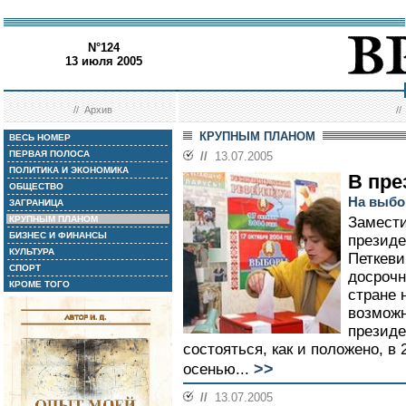
N°124
13 июля 2005
//
Архив
/
КРУПНЫМ ПЛАНОМ
ВЕСЬ НОМЕР
ПЕРВАЯ ПОЛОСА
//
13.07.2005
ПОЛИТИКА И ЭКОНОМИКА
В пре
ОБЩЕСТВО
На выбо
ЗАГРАНИЦА
КРУПНЫМ ПЛАНОМ
Замести
БИЗНЕС И ФИНАНСЫ
президе
КУЛЬТУРА
Петкеви
СПОРТ
досрочн
КРОМЕ ТОГО
стране 
возможн
презид
состояться, как и положено, в
>>
осенью...
//
13.07.2005