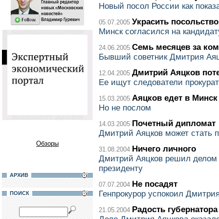
Новый посол России как показ
Украсить посольств
05.07.2005
Минск согласился на кандидат
Семь месяцев за ко
24.06.2005
Бывший советник Дмитрия Аяц
Дмитрий Аяцков пот
12.04.2005
Ее ищут следователи прокура
Аяцков едет в Минск
15.03.2005
Но не послом
Почетный дипломат
14.03.2005
Дмитрий Аяцков может стать 
Обзоры
Ничего личного
31.08.2004
Дмитрий Аяцков решил делом 
президенту
АРХИВ
Не посадят
07.07.2004
Генпрокурор успокоил Дмитри
ПОИСК
Радость губернатора
21.05.2004