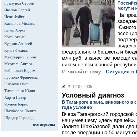
Российс
Грызунов Сергей
могут и 
Иванов Сергей
На про
Йенс Фойгт
заседан
Касьянов Михаил
Южного 
Келер Хорст
ассоциа
Кофи Аннан
подтве
Кудрин Алексей
выделен
Кулов Феликс
федерального бюджета и бюдже
Макферрин Бобби
млн руб. в качестве помощи с
Меркель Ангела
никем не признанной республик
Рабинович Вадим
// читайте тему:
Ситуация в 
Руополо Франческо
Рыбачук Олег
//
12.07.2005
Тимошенко Юлия
Условный диагноз
Хартц Петер
В Таганроге врача, виновного в 
Чочиев Борис
года условно
Шахбазова Лолита
Вчера Таганрогский городской 
Шредер Герхард
нашумевшему «делу врачей». 
все персоны
Лолите Шахбазовой дали два го
после операции на 50 минут о