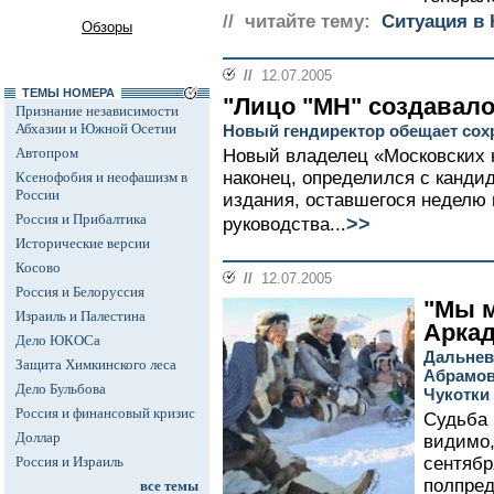
// читайте тему:
Cитуация в 
Обзоры
//
12.07.2005
ТЕМЫ НОМЕРА
"Лицо "МН" создавало
Признание независимости
Абхазии и Южной Осетии
Новый гендиректор обещает сох
Автопром
Новый владелец «Московских 
наконец, определился с канди
Ксенофобия и неофашизм в
России
издания, оставшегося неделю 
Россия и Прибалтика
>>
руководства...
Исторические версии
Косово
//
12.07.2005
Россия и Белоруссия
"Мы м
Израиль и Палестина
Арка
Дело ЮКОСа
Дальнев
Защита Химкинского леса
Абрамов
Дело Бульбова
Чукотки
Россия и финансовый кризис
Судьба 
Доллар
видимо,
Россия и Израиль
сентябр
полпред
все темы