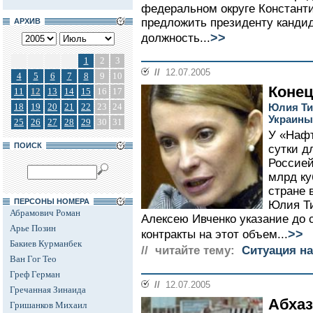
федеральном округе Констант
предложить президенту канди
АРХИВ
>>
должность...
1
2
3
//
12.07.2005
4
5
6
7
8
9
10
Конец
11
12
13
14
15
16
17
18
19
20
21
22
23
24
Юлия Ти
Украины
25
26
27
28
29
30
31
У «Нафт
ПОИСК
сутки д
Россией
млрд ку
стране 
ПЕРСОНЫ НОМЕРА
Юлия Ти
Абрамович Роман
Алексею Ивченко указание до
Арье Позин
>>
контракты на этот объем...
Бакиев Курманбек
// читайте тему:
Ситуация на
Ван Гог Тео
Греф Герман
//
12.07.2005
Гречанная Зинаида
Абхаз
Гришанков Михаил