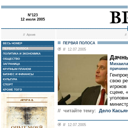
N°123
12 июля 2005
//
Архив
/
ПЕРВАЯ ПОЛОСА
ВЕСЬ НОМЕР
ПЕРВАЯ ПОЛОСА
//
12.07.2005
ПОЛИТИКА И ЭКОНОМИКА
Дачны
ОБЩЕСТВО
Михаила
ЗАГРАНИЦА
причине
КРУПНЫМ ПЛАНОМ
Генпрок
БИЗНЕС И ФИНАНСЫ
КУЛЬТУРА
свою ре
СПОРТ
игроков
КРОМЕ ТОГО
сцене, 
уголовн
министр
// читайте тему:
Дело Касья
//
12.07.2005