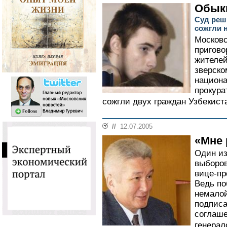
Обык
Суд реши
сожгли 
Московс
пригово
жителей
зверско
национа
прокура
сожгли двух граждан Узбекиста
//
12.07.2005
«Мне 
Один из
выборов
вице-пр
Ведь по
немалой
подписа
соглаше
генерал