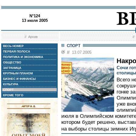
N°124
13 июля 2005
//
Архив
/
СПОРТ
ВЕСЬ НОМЕР
ПЕРВАЯ ПОЛОСА
//
13.07.2005
ПОЛИТИКА И ЭКОНОМИКА
Накро
ОБЩЕСТВО
Сочи го
ЗАГРАНИЦА
столицы
КРУПНЫМ ПЛАНОМ
Всего н
БИЗНЕС И ФИНАНСЫ
КУЛЬТУРА
сокруши
СПОРТ
гонке з
КРОМЕ ТОГО
Олимпий
уже вно
олимпий
июля в Олимпийском комитете
котором будет решено, выстав
на выборы столицы зимних Игр