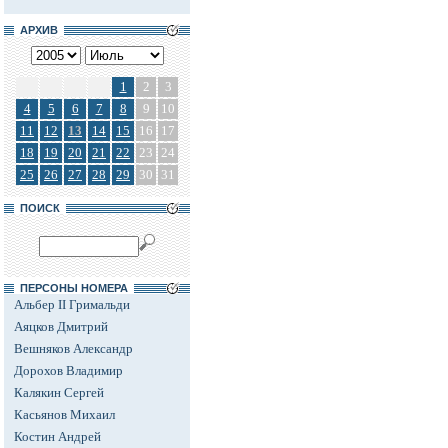
АРХИВ
1
2
3
4
5
6
7
8
9
10
11
12
13
14
15
16
17
18
19
20
21
22
23
24
25
26
27
28
29
30
31
ПОИСК
ПЕРСОНЫ НОМЕРА
Альбер II Гримальди
Аяцков Дмитрий
Вешняков Александр
Дорохов Владимир
Калякин Сергей
Касьянов Михаил
Костин Андрей