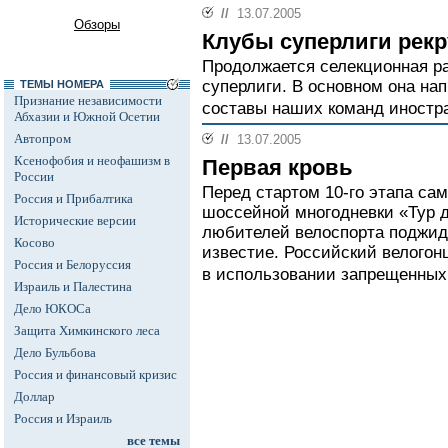
//
13.07.2005
Обзоры
Клубы суперлиги рекр
Продолжается селекционная ра
суперлиги. В основном она на
ТЕМЫ НОМЕРА
Признание независимости
составы наших команд иностра
Абхазии и Южной Осетии
Автопром
//
13.07.2005
Ксенофобия и неофашизм в
Первая кровь
России
Перед стартом 10-го этапа са
Россия и Прибалтика
шоссейной многодневки «Тур 
Исторические версии
любителей велоспорта поджид
Косово
известие. Российский велогон
Россия и Белоруссия
в использовании запрещенных
Израиль и Палестина
Дело ЮКОСа
Защита Химкинского леса
Дело Бульбова
Россия и финансовый кризис
Доллар
Россия и Израиль
все темы