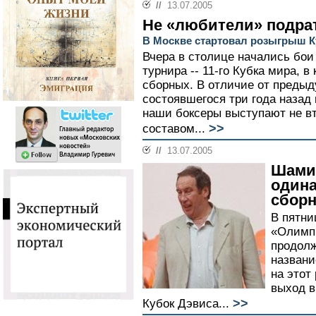
//
13.07.2005
Не «любители» подра
В Москве стартовал розыгрыш К
Вчера в столице начались бои
турнира -- 11-го Кубка мира, 
сборных. В отличие от преды
состоявшегося три года назад 
наши боксеры выступают не в
>>
составом...
//
13.07.2005
Шамил
одина
сборн
В пятни
«Олимпи
продолж
названи
на этот
выход в
>>
Кубок Дэвиса...