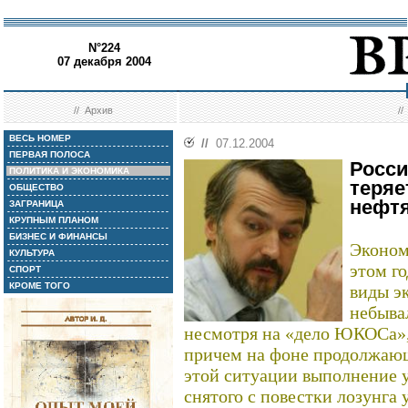
N°224
07 декабря 2004
//
Архив
/
ВЕСЬ НОМЕР
//
07.12.2004
ПЕРВАЯ ПОЛОСА
Росси
ПОЛИТИКА И ЭКОНОМИКА
теряе
ОБЩЕСТВО
нефтя
ЗАГРАНИЦА
КРУПНЫМ ПЛАНОМ
БИЗНЕС И ФИНАНСЫ
Эконом
КУЛЬТУРА
этом г
СПОРТ
КРОМЕ ТОГО
виды эк
небыва
несмотря на «дело ЮКОСа»,
причем на фоне продолжающ
этой ситуации выполнение у
снятого с повестки лозунга