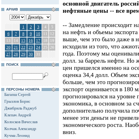
основной двигатель росси
нефтяные цены -- все вре
АРХИВ
-- Замедление происходит на
1
2
3
4
5
на нефть и объемы экспорта
6
7
8
9
10
11
12
выше, чем это было даже в 
13
14
15
16
17
18
19
исходили из того, что ажиот
20
21
22
23
24
25
26
года. Поэтому мы оценивали
27
28
29
30
31
долл. за баррель нефти. Но 
ПОИСК
цен пришелся именно на осе
оценка 34,4 долл. Объем экс
больше, чем это прогнозиро
экспорт оценивается в 180 м
ПЕРСОНЫ НОМЕРА
Багапш Сергей
прогнозировался на уровне
Грызлов Борис
экономика, в основном за сч
Джибриль Раджуб
дополнительно получила поч
Клепач Андрей
менее эти деньги не привел
Колосков Вячеслав
экономического роста. Наоб
Колчак Александр
вниз.
Кучма Леонид