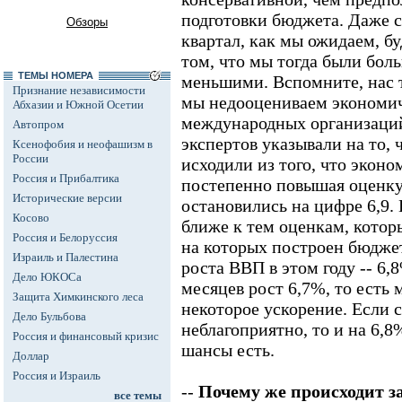
подготовки бюджета. Даже с
Обзоры
квартал, как мы ожидаем, бу
том, что мы тогда были бол
ТЕМЫ НОМЕРА
меньшими. Вспомните, нас т
Признание независимости
мы недооцениваем экономич
Абхазии и Южной Осетии
международных организаци
Автопром
экспертов указывали на то,
Ксенофобия и неофашизм в
России
исходили из того, что эконо
Россия и Прибалтика
постепенно повышая оценку 
Исторические версии
остановились на цифре 6,9. 
Косово
ближе к тем оценкам, которы
Россия и Белоруссия
на которых построен бюджет
Израиль и Палестина
роста ВВП в этом году -- 6,
Дело ЮКОСа
месяцев рост 6,7%, то есть 
Защита Химкинского леса
некоторое ускорение. Если 
Дело Бульбова
неблагоприятно, то и на 6,8
Россия и финансовый кризис
шансы есть.
Доллар
Россия и Израиль
--
Почему же происходит за
все темы