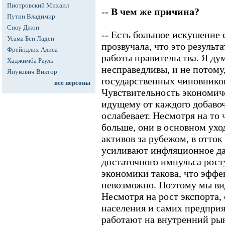
Пиотровский Михаил
--
В чем же причина?
Путин Владимир
Сноу Джон
-- Есть большое искушение с
Усама Бен Ладен
прозвучала, что это результ
Фрейндлих Алиса
работы правительства. Я ду
Хаджимба Рауль
несправедливы, и не потому,
Янукович Виктор
государственных чиновников
все персоны
Чувствительность экономиче
идущему от каждого добавоч
ослабевает. Несмотря на то 
больше, они в основном ух
активов за рубежом, в отток
усиливают инфляционное да
достаточного импульса рост
экономики такова, что эффе
невозможно. Поэтому мы ви
Несмотря на рост экспорта
населения и самих предприя
работают на внутренний рыно