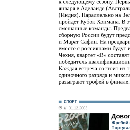
к следующему сезону. Перв
января в Аделаиде (Австрали
(Индия). Параллельно на Зе
пройдет Кубок Хопмана. В э
смешанные команды. Предва
сборную России будут пред
и Марат Сафин. На предвари
вместе с россиянами будут
Чехия, квартет «В» составят
победитель квалификационно
Каждая встреча состоит из т
одиночного разряда и микст
разыграют трофей в финале.
СПОРТ
//
01.12.2003
Дово
Жребий 
Португа