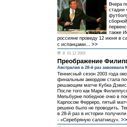
Вчера п
стадии 
футболу
сборной
первенс
также И
россияне проведу 12 июня в 
>>
с испанцами...
//
01.12.2003
Преображение Филип
Австралия в 28-й раз завоевала 
Теннисный сезон 2003 года ок
финальным аккордом стала по
решающем матче Кубка Дэвиса 
После того как Марк Филиппус
Мельбурне победное очко в по
Карлосом Ферреро, пятый мат
решено было не проводить. Те
в 28-й раз в истории получил
>
- «Серебряную салатницу».