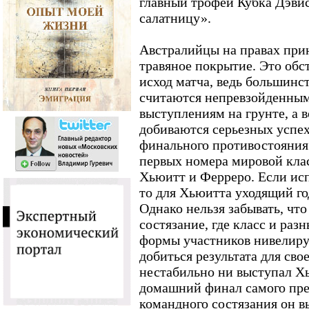
главный трофей Кубка Дэви
салатницу».
Австралийцы на правах пр
травяное покрытие. Это обс
исход матча, ведь большинс
считаются непревзойденны
выступлениям на грунте, а в
добиваются серьезных успех
финального противостояния
первых номера мировой кла
Хьюитт и Ферреро. Если исп
то для Хьюитта уходящий го
Однако нельзя забывать, что
состязание, где класс и раз
формы участников нивелир
добиться результата для сво
нестабильно ни выступал Хь
домашний финал самого пре
командного состязания он 