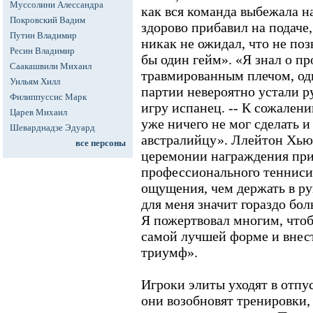
Муссолини Алессандра
как вся команда выбежала на 
Покровский Вадим
здорово прибавил на подаче,
Путин Владимир
никак не ожидал, что не по
Ресин Владимир
бы один гейм». «Я знал о п
Саакашвили Михаил
травмированным плечом, одн
Уильям Хилл
партии невероятно устали р
Филиппуссис Марк
игру испанец. -- К сожален
Царев Михаил
уже ничего не мог сделать и
Шеварднадзе Эдуард
австралийцу». Ллейтон Хью
все персоны
церемонии награждения при
профессионального теннисис
ощущения, чем держать в ру
для меня значит гораздо бо
Я пожертвовал многим, чтоб
самой лучшей форме и внес
триумф».
Игроки элиты уходят в отпус
они возобновят тренировки,