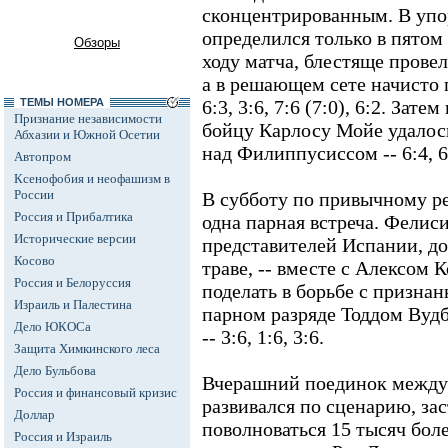
сконцентрированным. В упо
определился только в пятом 
Обзоры
ходу матча, блестяще провел
а в решающем сете начисто п
ТЕМЫ НОМЕРА
6:3, 3:6, 7:6 (7:0), 6:2. За
Признание независимости
бойцу Карлосу Мойе удалось 
Абхазии и Южной Осетии
над Филиппусиссом -- 6:4, 6:4
Автопром
Ксенофобия и неофашизм в
России
В субботу по привычному ре
Россия и Прибалтика
одна парная встреча. Фелиси
Исторические версии
представителей Испании, д
Косово
траве, -- вместе с Алексом 
Россия и Белоруссия
поделать в борьбе с призна
Израиль и Палестина
парном разряде Тоддом Ву
Дело ЮКОСа
-- 3:6, 1:6, 3:6.
Защита Химкинского леса
Дело Бульбова
Вчерашний поединок между
Россия и финансовый кризис
развивался по сценарию, за
Доллар
поволноваться 15 тысяч бол
Россия и Израиль