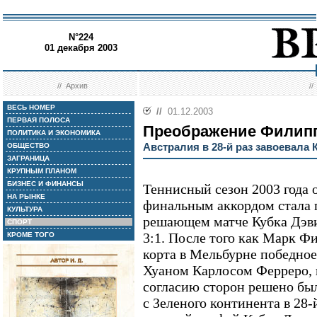
N°224
01 декабря 2003
//
Архив
/
ВЕСЬ НОМЕР
//
01.12.2003
ПЕРВАЯ ПОЛОСА
Преображение Филип
ПОЛИТИКА И ЭКОНОМИКА
Австралия в 28-й раз завоевала 
ОБЩЕСТВО
ЗАГРАНИЦА
КРУПНЫМ ПЛАНОМ
БИЗНЕС И ФИНАНСЫ
Теннисный сезон 2003 года 
НА РЫНКЕ
финальным аккордом стала 
КУЛЬТУРА
решающем матче Кубка Дэви
СПОРТ
3:1. После того как Марк Ф
КРОМЕ ТОГО
корта в Мельбурне победное
Хуаном Карлосом Ферреро, 
согласию сторон решено бы
с Зеленого континента в 28-