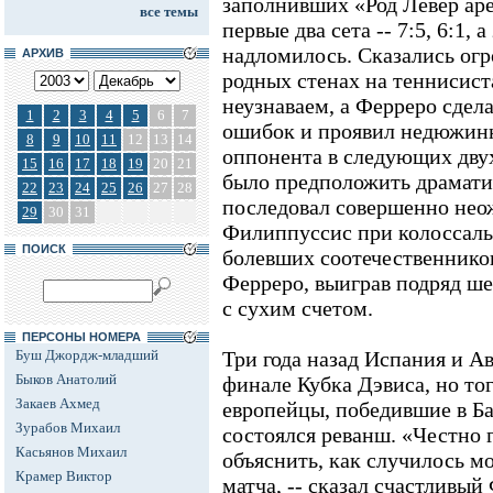
заполнивших «Род Левер ар
все темы
первые два сета -- 7:5, 6:1, 
надломилось. Сказались огр
АРХИВ
родных стенах на теннисист
неузнаваем, а Ферреро сдел
1
2
3
4
5
6
7
ошибок и проявил недюжинн
8
9
10
11
12
13
14
оппонента в следующих двух 
15
16
17
18
19
20
21
было предположить драматич
22
23
24
25
26
27
28
последовал совершенно не
29
30
31
Филиппуссис при колоссаль
ПОИСК
болевших соотечественников
Ферреро, выиграв подряд ше
с сухим счетом.
ПЕРСОНЫ НОМЕРА
Буш Джордж-младший
Три года назад Испания и А
Быков Анатолий
финале Кубка Дэвиса, но то
Закаев Ахмед
европейцы, победившие в Ба
Зурабов Михаил
состоялся реванш. «Честно г
Касьянов Михаил
объяснить, как случилось м
Крамер Виктор
матча, -- сказал счастливый