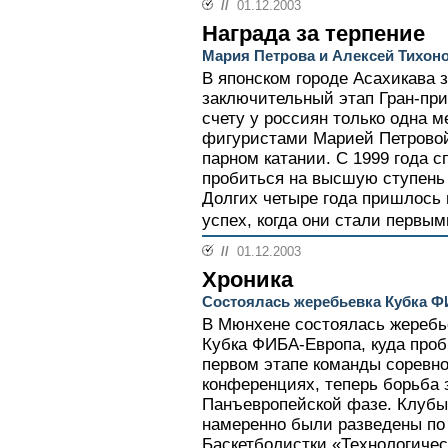
//
01.12.2003
Награда за терпение
Мария Петрова и Алексей Тихоно
В японском городе Асахикава
заключительный этап Гран-при
счету у россиян только одна 
фигуристами Марией Петровой
парном катании. С 1999 года 
пробиться на высшую ступень 
Долгих четыре года пришлось 
успех, когда они стали первы
//
01.12.2003
Хроника
Состоялась жеребьевка Кубка 
В Мюнхене состоялась жеребье
Кубка ФИБА-Европа, куда проб
первом этапе команды соревн
конференциях, теперь борьба 
Панъевропейской фазе. Клубы
намеренно были разведены по
Баскетболистки «Технологичес