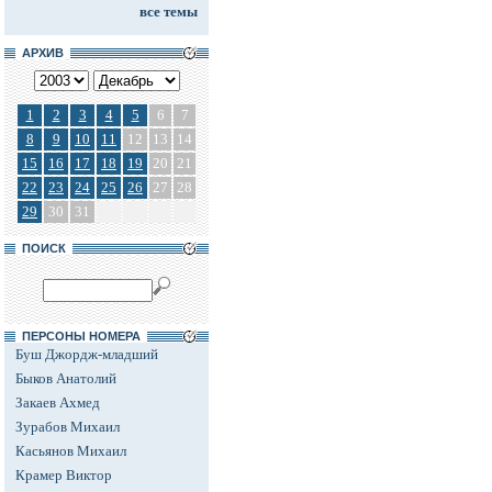
все темы
АРХИВ
1
2
3
4
5
6
7
8
9
10
11
12
13
14
15
16
17
18
19
20
21
22
23
24
25
26
27
28
29
30
31
ПОИСК
ПЕРСОНЫ НОМЕРА
Буш Джордж-младший
Быков Анатолий
Закаев Ахмед
Зурабов Михаил
Касьянов Михаил
Крамер Виктор