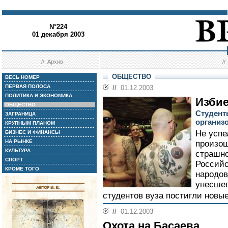
N°224
01 декабря 2003
//
Архив
/
ОБЩЕСТВО
ВЕСЬ НОМЕР
ПЕРВАЯ ПОЛОСА
//
01.12.2003
ПОЛИТИКА И ЭКОНОМИКА
Избие
ОБЩЕСТВО
Студент
ЗАГРАНИЦА
организ
КРУПНЫМ ПЛАНОМ
Не успе
БИЗНЕС И ФИНАНСЫ
НА РЫНКЕ
произо
КУЛЬТУРА
страшно
СПОРТ
Российс
КРОМЕ ТОГО
народов
унесшег
студентов вуза постигли новые
//
01.12.2003
Охота на Басаева