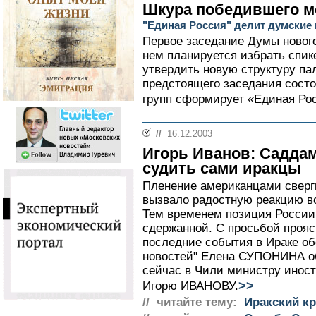
Шкура победившего м
"Единая Россия" делит думские 
Первое заседание Думы нового
нем планируется избрать спике
утвердить новую структуру па
предстоящего заседания состоя
групп сформирует «Единая Рос
//
16.12.2003
Игорь Иванов: Садда
судить сами иракцы
Пленение американцами свергн
вызвало радостную реакцию в
Тем временем позиция России
сдержанной. С просьбой прояс
последние события в Ираке об
новостей" Елена СУПОНИНА о
сейчас в Чили министру инос
>>
Игорю ИВАНОВУ.
// читайте тему:
Иракский кр