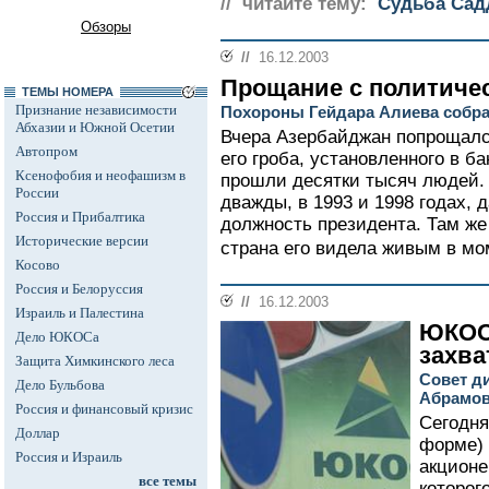
// читайте тему:
Судьба Сад
Обзоры
//
16.12.2003
Прощание с политиче
ТЕМЫ НОМЕРА
Признание независимости
Похороны Гейдара Алиева собра
Абхазии и Южной Осетии
Вчера Азербайджан попрощал
Автопром
его гроба, установленного в б
Ксенофобия и неофашизм в
прошли десятки тысяч людей. 
России
дважды, в 1993 и 1998 годах, д
Россия и Прибалтика
должность президента. Там же 
Исторические версии
страна его видела живым в мом
Косово
Россия и Белоруссия
//
16.12.2003
Израиль и Палестина
ЮКОС 
Дело ЮКОСа
захв
Защита Химкинского леса
Совет д
Дело Бульбова
Абрамов
Россия и финансовый кризис
Сегодня
Доллар
форме) 
Россия и Израиль
акционе
все темы
которог