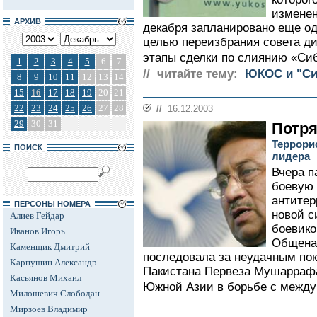
изменен
АРХИВ
декабря запланировано еще од
целью переизбрания совета ди
этапы сделки по слиянию «Си
1
2
3
4
5
6
7
// читайте тему:
ЮКОС и "С
8
9
10
11
12
13
14
15
16
17
18
19
20
21
22
23
24
25
26
27
28
//
16.12.2003
29
30
31
Потр
Террорис
ПОИСК
лидера
Вчера п
боевую 
антитер
ПЕРСОНЫ НОМЕРА
новой с
Алиев Гейдар
боевико
Иванов Игорь
Общена
Каменщик Дмитрий
последовала за неудачным по
Карпушин Александр
Пакистана Первеза Мушаррафа
Касьянов Михаил
Южной Азии в борьбе с между
Милошевич Слободан
Мирзоев Владимир