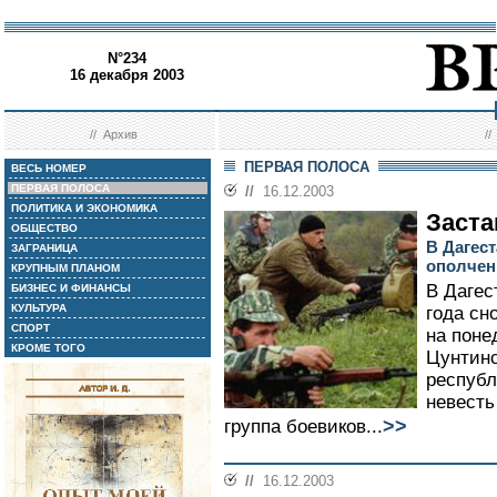
N°234
16 декабря 2003
//
Архив
/
ПЕРВАЯ ПОЛОСА
ВЕСЬ НОМЕР
ПЕРВАЯ ПОЛОСА
//
16.12.2003
ПОЛИТИКА И ЭКОНОМИКА
Заста
ОБЩЕСТВО
В Дагес
ЗАГРАНИЦА
ополчен
КРУПНЫМ ПЛАНОМ
В Дагес
БИЗНЕС И ФИНАНСЫ
КУЛЬТУРА
года сн
СПОРТ
на поне
КРОМЕ ТОГО
Цунтинс
республ
невесть
>>
группа боевиков...
//
16.12.2003