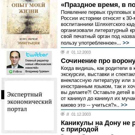
«Праздное время, в п
Появление первых групповых в
России историки относят к 30-м
воспитанники Шляхетского каде
организовали литературный кр
свой печатный орган под назв
>>
пользу употребленное»...
//
01.12.2003
Сочинение про ворон
Когда видишь, как родители в 
экскурсии, выставки и спектак
внеклассную литературу или 
иностранным языком, так и хоч
вы делаете?! Оставьте детей в
от каникул до каникул их муча
>>
каково это -- учиться?»..
//
01.12.2003
Каникулы на Дону не 
с природой