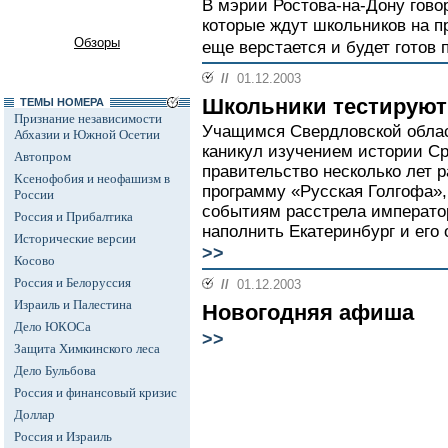
В мэрии Ростова-на-Дону говор
которые ждут школьников на п
Обзоры
еще верстается и будет готов 
//
01.12.2003
Школьники тестируют
ТЕМЫ НОМЕРА
Признание независимости
Учащимся Свердловской облас
Абхазии и Южной Осетии
каникул изучением истории Ср
Автопром
правительство несколько лет 
Ксенофобия и неофашизм в
программу «Русская Голгофа»
России
событиям расстрела императо
Россия и Прибалтика
наполнить Екатеринбург и его 
Исторические версии
>>
Косово
Россия и Белоруссия
//
01.12.2003
Израиль и Палестина
Новогодняя афиша
Дело ЮКОСа
>>
Защита Химкинского леса
Дело Бульбова
Россия и финансовый кризис
Доллар
Россия и Израиль