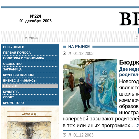
N°224
01 декабря 2003
//
Архив
/
НА РЫНКЕ
ВЕСЬ НОМЕР
ПЕРВАЯ ПОЛОСА
//
01.12.2003
ПОЛИТИКА И ЭКОНОМИКА
Бюдж
ОБЩЕСТВО
Две нед
ЗАГРАНИЦА
родител
КРУПНЫМ ПЛАНОМ
Новогод
БИЗНЕС И ФИНАНСЫ
НА РЫНКЕ
являютс
КУЛЬТУРА
школьни
СПОРТ
коммерч
КРОМЕ ТОГО
образов
иностр
наперебой зазывают родителе
в тех или иных программах...
//
01.12.2003