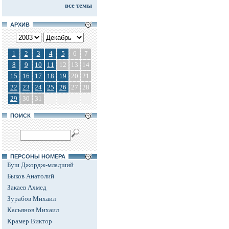
все темы
АРХИВ
1
2
3
4
5
6
7
8
9
10
11
12
13
14
15
16
17
18
19
20
21
22
23
24
25
26
27
28
29
30
31
ПОИСК
ПЕРСОНЫ НОМЕРА
Буш Джордж-младший
Быков Анатолий
Закаев Ахмед
Зурабов Михаил
Касьянов Михаил
Крамер Виктор