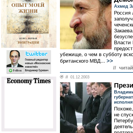
Ахмед З
Россия
заполуч
чеченск
Закаева
безуспе
Власти
предост
убежище, о чем в субботу вск
>>
британского МВД...
// читай
//
01.12.2003
Прези
Владими
губернат
исполня
Похоже,
не спус
Петербу
деятель
полтора