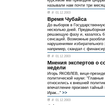
курсивом мы приводим цифры,
называли нам почти три месяц
//
01.12.2003
Время Чубайса
До выборов в Государственную
несколько дней. Предвыборная
решающую фазу и, казалось б
сенсаций. Возможные разобла
нарушениями избирательного з
например, скандал с финансир
//
01.12.2003
Мнения экспертов о 
недели
Игорь ЯКОВЛЕВ, вице-президе
политической науки: "Главные
относились к внешней политик
впечатление произвел тайный 
>>
Ирак..."
//
01.12.2003