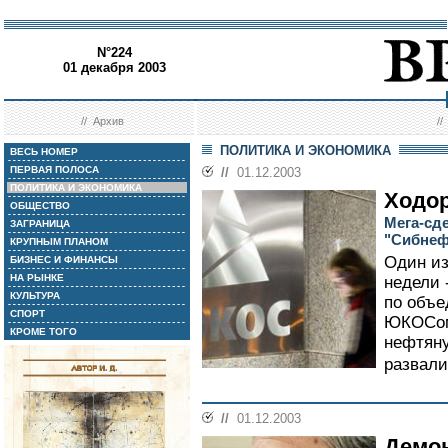
N°224
01 декабря 2003
//
Архив
/
ПОЛИТИКА И ЭКОНОМИКА
ВЕСЬ НОМЕР
ПЕРВАЯ ПОЛОСА
//
01.12.2003
ПОЛИТИКА И ЭКОНОМИКА
Ходор
ОБЩЕСТВО
Мега-сд
ЗАГРАНИЦА
"Сибнеф
КРУПНЫМ ПЛАНОМ
Один из
БИЗНЕС И ФИНАНСЫ
НА РЫНКЕ
недели 
КУЛЬТУРА
по объ
СПОРТ
ЮКОСом
КРОМЕ ТОГО
нефтяну
развали
//
01.12.2003
Демо