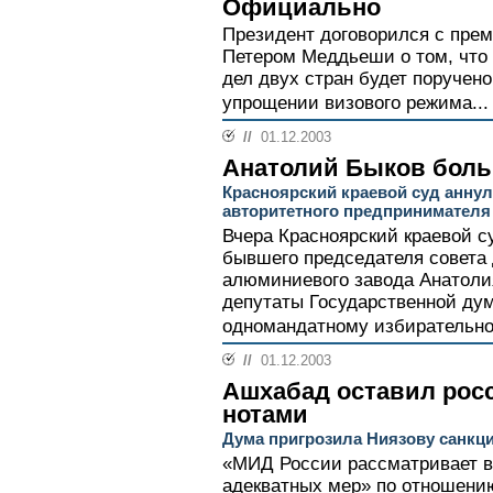
Официально
Президент договорился с пре
Петером Меддьеши о том, что
дел двух стран будет поручен
упрощении визового режима..
//
01.12.2003
Анатолий Быков боль
Красноярский краевой суд анну
авторитетного предпринимателя
Вчера Красноярский краевой с
бывшего председателя совета 
алюминиевого завода Анатолия
депутаты Государственной ду
одномандатному избирательно
//
01.12.2003
Ашхабад оставил рос
нотами
Дума пригрозила Ниязову санк
«МИД России рассматривает в
адекватных мер» по отношению