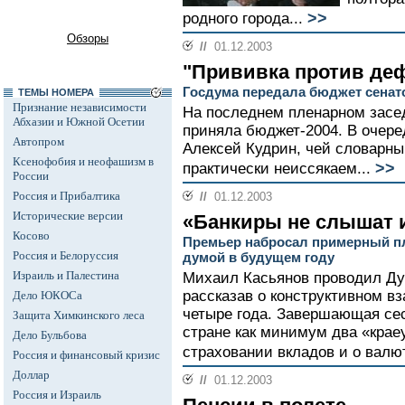
>>
родного города...
Обзоры
//
01.12.2003
"Прививка против де
Госдума передала бюджет сенат
ТЕМЫ НОМЕРА
Признание независимости
На последнем пленарном засе
Абхазии и Южной Осетии
приняла бюджет-2004. В очере
Автопром
Алексей Кудрин, чей словарны
Ксенофобия и неофашизм в
>>
практически неиссякаем...
России
Россия и Прибалтика
//
01.12.2003
Исторические версии
«Банкиры не слышат и
Косово
Премьер набросал примерный пл
Россия и Белоруссия
думой в будущем году
Израиль и Палестина
Михаил Касьянов проводил Дум
рассказав о конструктивном в
Дело ЮКОСа
четыре года. Завершающая сес
Защита Химкинского леса
стране как минимум два «краеу
Дело Бульбова
страховании вкладов и о валю
Россия и финансовый кризис
Доллар
//
01.12.2003
Россия и Израиль