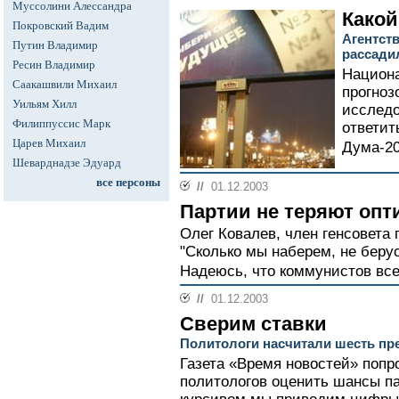
Муссолини Алессандра
Какой
Покровский Вадим
Агентст
Путин Владимир
рассади
Ресин Владимир
Национа
Саакашвили Михаил
прогноз
Уильям Хилл
исследо
Филиппуссис Марк
ответит
Царев Михаил
Дума-20
Шеварднадзе Эдуард
все персоны
//
01.12.2003
Партии не теряют оп
Олег Ковалев, член генсовета
"Сколько мы наберем, не берус
Надеюсь, что коммунистов все
//
01.12.2003
Сверим ставки
Политологи насчитали шесть пр
Газета «Время новостей» поп
политологов оценить шансы па