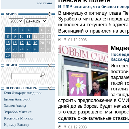
Пенсии в полете
все темы
В ПФР считают, что бизнес нев
В минувшую пятницу глава Пе
АРХИВ
Зурабов отчитывался перед д
исполнении текущего бюджета 
1
2
3
4
5
6
7
Вьюницкий отправился на встр
8
9
10
11
12
13
14
//
01.12.2003
15
16
17
18
19
20
21
Медв
22
23
24
25
26
27
28
Последн
29
30
31
Кассанд
Интерес
ПОИСК
постави
парламе
такой т
тотализ
ПЕРСОНЫ НОМЕРА
Буш Джордж-младший
законод
Быков Анатолий
строить предположения в СМИ с
Закаев Ахмед
дней до выборов, будет нельзя
это еще разрешено, мы попро
Зурабов Михаил
сделать окончательные ставки.
Касьянов Михаил
Крамер Виктор
//
01.12.2003