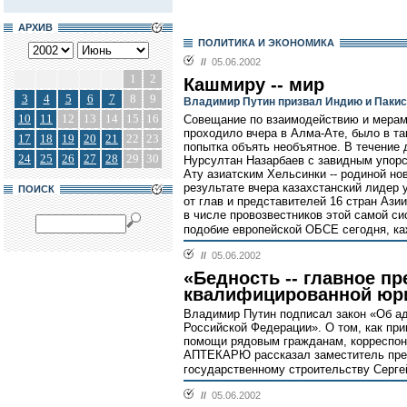
АРХИВ
ПОЛИТИКА И ЭКОНОМИКА
//
05.06.2002
1
2
Кашмиру -- мир
3
4
5
6
7
8
9
Владимир Путин призвал Индию и Пакис
10
11
12
13
14
15
16
Совещание по взаимодействию и мерам
проходило вчера в Алма-Ате, было в та
17
18
19
20
21
22
23
попытка объять необъятное. В течение 
24
25
26
27
28
29
30
Нурсултан Назарбаев с завидным упорс
Ату азиатским Хельсинки -- родиной но
результате вчера казахстанский лидер
ПОИСК
от глав и представителей 16 стран Ази
в числе провозвестников этой самой с
подобие европейской ОБСЕ сегодня, каж
//
05.06.2002
«Бедность -- главное п
квалифицированной юр
Владимир Путин подписал закон «Об ад
Российской Федерации». О том, как при
помощи рядовым гражданам, корреспон
АПТЕКАРЮ рассказал заместитель пре
государственному строительству Серге
//
05.06.2002