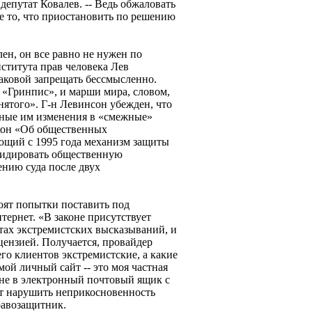
 депутат Ковалев. -- Ведь обжаловать
не то, что приостановить по решению
лен, он все равно не нужен по
нститута прав человека Лев
таковой запрещать бессмысленно.
 «Гринпис», и марши мира, словом,
нятого». Г-н Левинсон убежден, что
нные им изменения в «смежные»
акон «Об общественных
ющий с 1995 года механизм защиты
квидировать общественную
нию суда после двух
оят попытки поставить под
тернет. «В законе присутствует
йтах экстремистских высказываний, и
ицензией. Получается, провайдер
его клиентов экстремистские, а какие
 мой личный сайт -- это моя частная
мне в электронный почтовый ящик с
ит нарушить неприкосновенность
равозащитник.