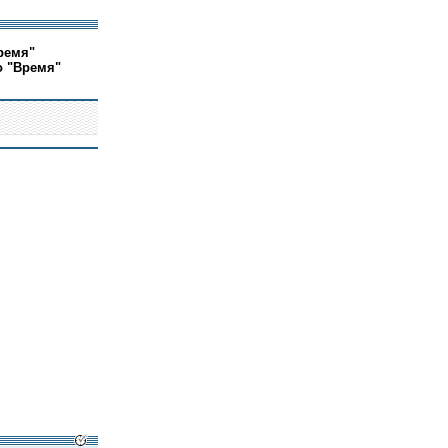
ремя"
о "Время"