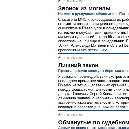
//
05.06.2002
Звонок из могилы
На месте рухнувшего общежития в Пете
Спасатели МЧС и руководивший их рабо
не смогли назвать официально причину,
общежитие в Петербурге в понедельник
на землю в клубах пыли, дыма и огня. 
минимум один погиб -- тело 55-летнег
спасатели нашли еще в понедельник. Е
Эскин, Александр Матвеев и Ольга Нов
>>
пропавшими без вести...
//
05.06.2002
Лишний закон
Правозащитники советуют бороться с э
У закона о противодействии экстремизм
последнее время все чаще говорят вла
Причем из тех общественных организаци
поводу фашистских, антисемитских и н
депутат Госдумы Сергей Ковалев и нек
движению заявили о неприятии законоп
экстремистской деятельности», который
включен в повестку дня нижней палаты 
//
05.06.2002
Обманутые по судебно
Деньги со своих жертв мошенник взыски