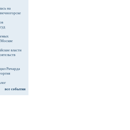
ась на
лнечногорске
ов
суд
аемых
в Москве
йские власти
оятельств
дил Ричарда
еоргия
алог
все события