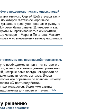
рбурге продолжают искать живых людей
тами министр Сергей Шойгу вчера так и
 по которой 9-этажное кирпичное
 буквально треснуло пополам и рухнуло
При этом были ранены 11 человек и как
о мужчины, проживавшего в общежитии,
ще четверо -- Марина Початова, Максим
икова -- ко вчерашнему вечеру числились
кстремизмом при помощи действующего УК
у, о необходимости принятия которого в
сти, появились неожиданные противники.
й, которые сами всегда негодовали по
ационалистических вылазок. Вчера
оторые его соратники по правозащитному
роекта «О противодействии
, как ожидается, будет уже завтра
>>
парламента для первого чтения...
му решению
вал через арбитраж