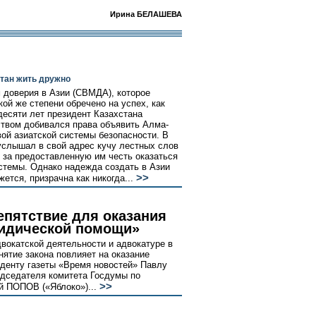
Ирина БЕЛАШЕВА
тан жить дружно
 доверия в Азии (СВМДА), которое
кой же степени обречено на успех, как
десяти лет президент Казахстана
твом добивался права объявить Алма-
вой азиатской системы безопасности. В
 услышал в свой адрес кучу лестных слов
и за предоставленную им честь оказаться
истемы. Однако надежда создать в Азии
>>
ется, призрачна как никогда...
репятствие для оказания
идической помощи»
вокатской деятельности и адвокатуре в
нятие закона повлияет на оказание
денту газеты «Время новостей» Павлу
дседателя комитета Госдумы по
>>
й ПОПОВ («Яблоко»)...