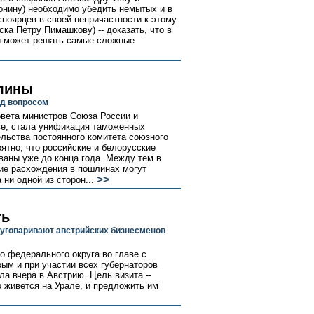
нину) необходимо убедить немытых и в
ноярцев в своей непричастности к этому
ка Петру Пимашкову) -- доказать, что в
 и может решать самые сложные
лины
од вопросом
овета министров Союза России и
ве, стала унификация таможенных
льства постоянного комитета союзного
ятно, что российские и белорусские
аны уже до конца года. Между тем в
ие расхождения в пошлинах могут
>>
ни одной из сторон...
ть
 уговаривают австрийских бизнесменов
о федерального округа во главе с
м и при участии всех губернаторов
ла вчера в Австрию. Цель визита --
о живется на Урале, и предложить им