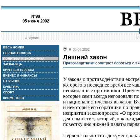
N°99
05 июня 2002
//
Архив
/
ВЕСЬ НОМЕР
//
05.06.2002
ПЕРВАЯ ПОЛОСА
Лишний закон
ПОЛИТИКА И ЭКОНОМИКА
Правозащитники советуют бороться с э
ЗАГРАНИЦА
КРУПНЫМ ПЛАНОМ
БИЗНЕС И ФИНАНСЫ
У закона о противодействии экстр
НА РЫНКЕ
которого в последнее время все ча
КУЛЬТУРА
неожиданные противники. Причем 
СПОРТ
которые сами всегда негодовали п
КРОМЕ ТОГО
и националистических вылазок. Вч
и некоторые его соратники по пра
неприятии законопроекта «О проти
деятельности», который, как ожидае
повестку дня нижней палаты парла
Первоначально этот документ, как и