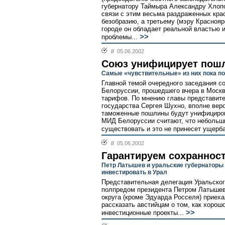
губернатору Таймыра Александру Хлопо
связи с этим весьма раздраженных крас
безобразию, а третьему (мэру Красноярс
городе он обладает реальной властью
>>
проблемы...
//
05.06.2002
Союз унифицирует пош
Самые «чувствительные» из них пока п
Главной темой очередного заседания с
Белоруссии, прошедшего вчера в Моск
тарифов. По мнению главы представите
государства Сергея Шухно, вполне веро
таможенные пошлины будут унифициров
МИД Белоруссии считают, что небольш
существовать и это не принесет ущерба 
//
05.06.2002
Гарантируем сохраннос
Петр Латышев и уральские губернаторы
инвестировать в Урал
Представительная делегация Уральског
полпредом президента Петром Латышевы
округа (кроме Эдуарда Росселя) приеха
рассказать австийцам о том, как хорош
>>
инвестиционные проекты...