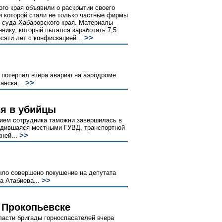
го края объявили о раскрытии своего
 которой стали не только частные фирмы
о суда Хабаровского края. Материалы
нику, который пытался заработать 7,5
>>
есяти лет с конфискацией...
 потерпел вчера аварию на аэродроме
>>
анска...
ся в убийцы
ием сотрудника таможни завершилась в
одившаяся местными ГУВД, транспортной
>>
ней...
ыло совершено покушение на депутата
>>
а Атабиева...
 Прокопьевске
ласти бригады горноспасателей вчера