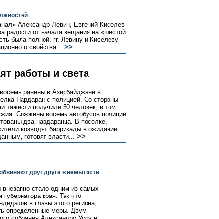
олжностей
анал» Александр Левин, Евгений Киселев
ра радости от начала вещания на «шестой
сть была полной, гг. Левину и Киселеву
>>
ционного свойства...
ят работы и света
 восемь ранены в Азербайджане в
селка Нардаран с полицией. Со стороны
и тяжести получили 50 человек, в том
ружия. Сожжены восемь автобусов полиции
тованы два нардаранца. В поселке,
жители возводят баррикады в ожидании
>>
анным, готовят власти...
обвиняют друг друга в немытости
ы внезапно стало одним из самых
губернатора края. Так что
дидатов в главы этого региона,
ть определенные меры. Двум
ого собрания Александру Уссу и