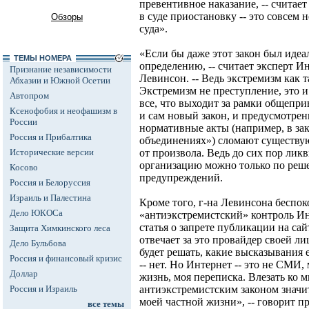
превентивное наказание, -- считает
в суде приостановку -- это совсем 
Обзоры
суда».
«Если бы даже этот закон был идеа
ТЕМЫ НОМЕРА
определению, -- считает эксперт И
Признание независимости
Левинсон. -- Ведь экстремизм как 
Абхазии и Южной Осетии
Экстремизм не преступление, это и
Автопром
все, что выходит за рамки общепри
Ксенофобия и неофашизм в
и сам новый закон, и предусмотре
России
нормативные акты (например, в з
Россия и Прибалтика
объединениях») сломают существу
Исторические версии
от произвола. Ведь до сих пор ли
организацию можно только по реше
Косово
предупреждений.
Россия и Белоруссия
Израиль и Палестина
Кроме того, г-на Левинсона беспок
Дело ЮКОСа
«антиэкстремистский» контроль Ин
статья о запрете публикации на са
Защита Химкинского леса
отвечает за это провайдер своей л
Дело Бульбова
будет решать, какие высказывания 
Россия и финансовый кризис
-- нет. Но Интернет -- это не СМИ,
Доллар
жизнь, моя переписка. Влезать ко 
Россия и Израиль
антиэкстремистским законом знач
моей частной жизни», -- говорит п
все темы