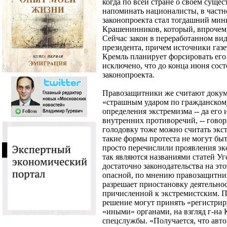
когда по всей стране о своем суще
напоминать националисты, в част
законопроекта стал тогдашний ми
Крашенинников, который, впрочем, 
Сейчас закон в переработанном вид
президента, причем источники газ
Кремль планирует форсировать его
исключено, что до конца июня состо
законопроекта.
Правозащитники же считают докум
«страшным ударом по гражданскому
определения экстремизма -- да его 
внутренних противоречий, -- говори
голодовку тоже можно считать эк
такие формы протеста не могут быт
просто перечислили проявления экс
так являются названиями статей Уго
достаточно законодательства на эт
опасной, по мнению правозащитнико
разрешает приостановку деятельно
причисленной к экстремистским. Пр
решение могут принять «регистри
«иными» органами, на взгляд г-на 
спецслужбы. «Получается, что авт