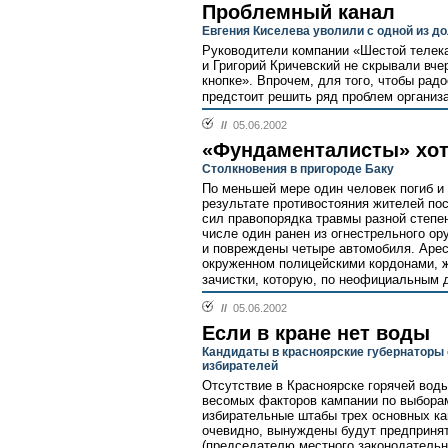
Проблемный канал
Евгения Киселева уволили с одной из д
Руководители компании «Шестой телек
и Григорий Кричевский не скрывали вче
кнопке». Впрочем, для того, чтобы радо
предстоит решить ряд проблем организа
//
05.06.2002
«Фундаменталисты» хот
Столкновения в пригороде Баку
По меньшей мере один человек погиб и
результате противостояния жителей по
сил правопорядка травмы разной степен
числе один ранен из огнестрельного о
и повреждены четыре автомобиля. Арес
окруженном полицейскими кордонами, 
зачистки, которую, по неофициальным д
//
05.06.2002
Если в кране нет воды
Кандидаты в красноярские губернаторы 
избирателей
Отсутствие в Красноярске горячей вод
весомых факторов кампании по выборам 
избирательные штабы трех основных кан
очевидно, вынуждены будут предприня
(председателю местного законодательн