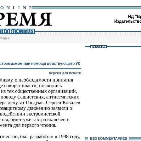
ИД "В
Издательств
/
поиск
кстремизмом при помощи действующего УК
версия для печати
емизму, о необходимости принятия
ще говорят власти, появились
из тех общественных организаций,
о поводу фашистских, антисемитских
ера депутат Госдумы Сергей Ковалев
возащитному движению заявили о
водействии экстремистской
тся, будет уже завтра включен в
мента для первого чтения.
звестно, был разработан в 1998 году,
БЕЗ КОМMЕНТАРИЕВ