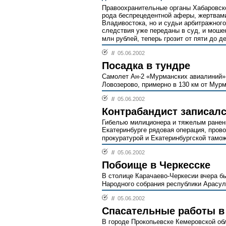
Правоохранительные органы Хабаровско
рода беспрецедентной аферы, жертвами
Владивостока, но и судьи арбитражног
следствия уже переданы в суд, и мошен
млн рублей, теперь грозит от пяти до д
//
05.06.2002
Посадка в тундре
Самолет Ан-2 «Мурманских авиалиний»
Ловозерово, примерно в 130 км от Мурм
//
05.06.2002
Контрабандист записал
Гибелью милиционера и тяжелым ранен
Екатеринбурге рядовая операция, пров
прокуратурой и Екатеринбургской тамож
//
05.06.2002
Побоище в Черкесске
В столице Карачаево-Черкесии вчера б
Народного собрания республики Арасул
//
05.06.2002
Спасательные работы в
В городе Прокопьевске Кемеровской об