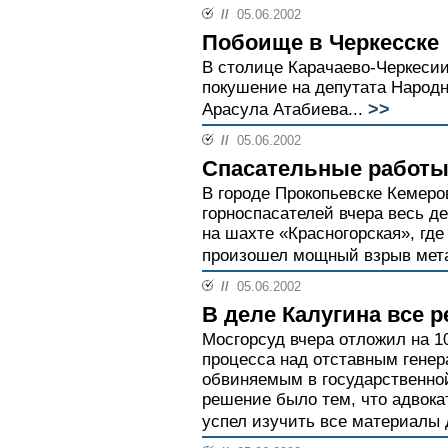
//
05.06.2002
Побоище в Черкесске
В столице Карачаево-Черкеси
покушение на депутата Народн
>>
Арасула Атабиева...
//
05.06.2002
Спасательные работы
В городе Прокопьевске Кемеро
горноспасателей вчера весь д
на шахте «Красногорская», где
произошел мощный взрыв мета
//
05.06.2002
В деле Калугина все 
Мосгорсуд вчера отложил на 1
процесса над отставным гене
обвиняемым в государственно
решение было тем, что адвока
успел изучить все материалы д