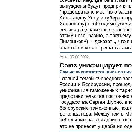
основных кандидатов в главы э
вынуждены будут предпринять
(председателю местного закон
Александру Уссу и губернато
Хлопонину) необходимо убедит
весьма раздраженных краснояр
этому безобразию, а третьему
Пимашкову) -- доказать, что в
властью и может решать самы
//
05.06.2002
Союз унифицирует п
Самые «чувствительные» из них
Главной темой очередного зас
России и Белоруссии, прошедш
унификация таможенных тари
представительства постоянног
государства Сергея Шухно, впо
белорусские таможенные пош
до конца года. Между тем в М
небольшие расхождения в пош
это не принесет ущерба ни одн