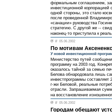
формальным соглашением, за
инвестиционной корпорацией 
одной стороны, это стало кос
после проведенной Владимир
«санации» руководства Госинк
стратегию. С другой же -- свид
наконец-то приступила к реаль
//
05.06.2002
По мотивам Аксененк
У новой инвестиционной програ
Министерство путей сообщени
программу на 2003 год. Конкр
оказалось тайной за семью п
Белова обнародовала лишь с
инвестпрограммы составляет 2
г-жи Беловой, реальные потре
отрасли. Запрашиваемая сумм
на восстановление изношенног
//
05.06.2002
Городам обещают уст