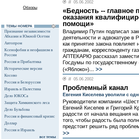
//
05.06.2002
Обзоры
«Бедность -- главное 
оказания квалифицир
помощи»
ТЕМЫ НОМЕРА
Владимир Путин подписал зак
Признание независимости
Абхазии и Южной Осетии
деятельности и адвокатуре в 
Автопром
как принятие закона повлияет
гражданам, корреспонденту га
Ксенофобия и неофашизм в
России
АПТЕКАРЮ рассказал заместит
Россия и Прибалтика
Госдумы по государственному
>>
Исторические версии
(«Яблоко»)...
Косово
//
05.06.2002
Россия и Белоруссия
Проблемный канал
Израиль и Палестина
Евгения Киселева уволили с одн
Дело ЮКОСа
Руководители компании «Шест
Защита Химкинского леса
Евгений Киселев и Григорий К
Дело Бульбова
радости от начала вещания на
Россия и финансовый кризис
того, чтобы радость была полн
Доллар
предстоит решить ряд проблем
Россия и Израиль
>>
все темы