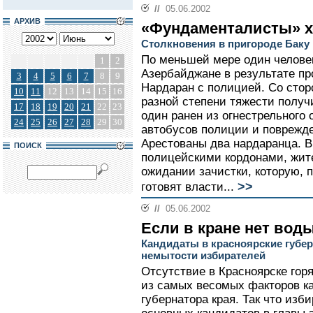
//
05.06.2002
АРХИВ
«Фундаменталисты» хо
Столкновения в пригороде Баку
По меньшей мере один человек
1
2
Азербайджане в результате пр
3
4
5
6
7
8
9
Нардаран с полицией. Со стор
10
11
12
13
14
15
16
разной степени тяжести получи
17
18
19
20
21
22
23
один ранен из огнестрельного
24
25
26
27
28
29
30
автобусов полиции и поврежд
Арестованы два нардаранца. В
ПОИСК
полицейскими кордонами, жит
ожидании зачистки, которую,
>>
готовят власти...
//
05.06.2002
Если в кране нет вод
Кандидаты в красноярские губер
немытости избирателей
Отсутствие в Красноярске гор
из самых весомых факторов к
губернатора края. Так что из