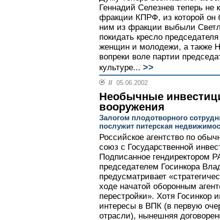
Геннадий Селезнев теперь не 
фракции КПРФ, из которой он 
ним из фракции выбыли Светл
покидать кресло председателя
женщин и молодежи, а также Н
вопреки воле партии председа
>>
культуре...
//
05.06.2002
Необычные инвестиц
вооружения
Залогом плодотворного сотрудн
послужит питерская недвижимо
Российское агентство по обы
союз с Государственной инвес
Подписанное гендиректором Р
председателем Госинкора Вл
предусматривает «стратегичес
ходе начатой оборонным агент
перестройки». Хотя Госинкор 
интересы в ВПК (в первую оче
отрасли), нынешняя договорен