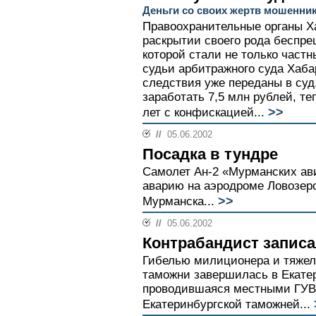
Деньги со своих жертв мошенни
Правоохранительные органы Ха
раскрытии своего рода беспр
которой стали не только част
судьи арбитражного суда Хаба
следствия уже переданы в суд
заработать 7,5 млн рублей, те
>>
лет с конфискацией...
//
05.06.2002
Посадка в тундре
Самолет Ан-2 «Мурманских ав
аварию на аэродроме Ловозеро
>>
Мурманска...
//
05.06.2002
Контрабандист запис
Гибелью милиционера и тяжел
таможни завершилась в Екатер
проводившаяся местными ГУВД
Екатеринбургской таможней...