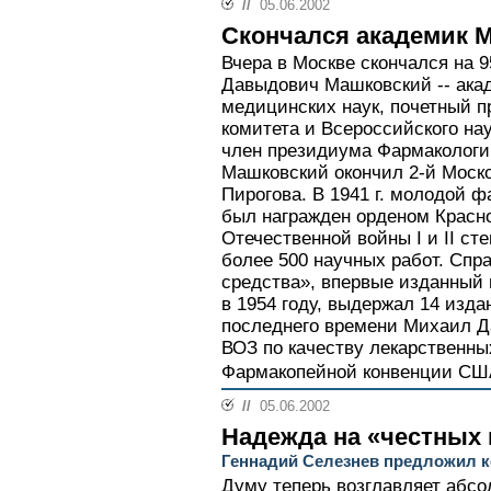
//
05.06.2002
Скончался академик 
Вчера в Москве скончался на 
Давыдович Машковский -- ака
медицинских наук, почетный 
комитета и Всероссийского на
член президиума Фармакологич
Машковский окончил 2-й Моско
Пирогова. В 1941 г. молодой ф
был награжден орденом Красн
Отечественной войны I и II с
более 500 научных работ. Спр
средства», впервые изданный
в 1954 году, выдержал 14 издан
последнего времени Михаил Д
ВОЗ по качеству лекарственны
Фармакопейной конвенции СШ
//
05.06.2002
Надежда на «честных
Геннадий Селезнев предложил 
Думу теперь возглавляет абс