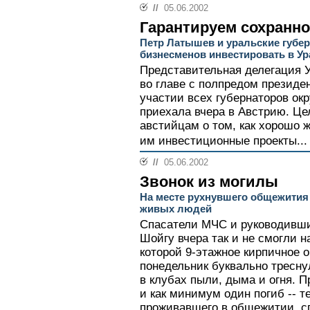
//
05.06.2002
Гарантируем сохранн
Петр Латышев и уральские губе
бизнесменов инвестировать в Ур
Представительная делегация У
во главе с полпредом презид
участии всех губернаторов окр
приехала вчера в Австрию. Цел
австийцам о том, как хорошо 
им инвестиционные проекты...
//
05.06.2002
Звонок из могилы
На месте рухнувшего общежития
живых людей
Спасатели МЧС и руководивши
Шойгу вчера так и не смогли 
которой 9-этажное кирпичное 
понедельник буквально тресну
в клубах пыли, дыма и огня. 
и как минимум один погиб -- т
проживавшего в общежитии, с