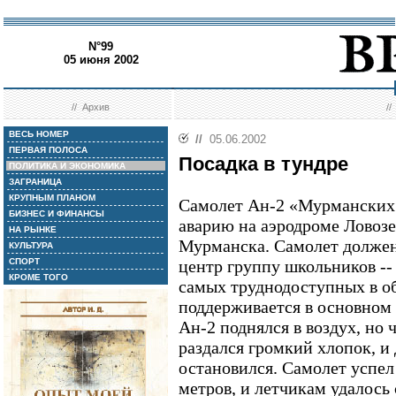
N°99
05 июня 2002
//
Архив
/
ВЕСЬ НОМЕР
//
05.06.2002
ПЕРВАЯ ПОЛОСА
Посадка в тундре
ПОЛИТИКА И ЭКОНОМИКА
ЗАГРАНИЦА
КРУПНЫМ ПЛАНОМ
Самолет Ан-2 «Мурманских 
БИЗНЕС И ФИНАНСЫ
аварию на аэродроме Ловозе
НА РЫНКЕ
Мурманска. Самолет должен
КУЛЬТУРА
СПОРТ
центр группу школьников --
КРОМЕ ТОГО
самых труднодоступных в об
поддерживается в основном п
Ан-2 поднялся в воздух, но 
раздался громкий хлопок, и 
остановился. Самолет успел
метров, и летчикам удалось