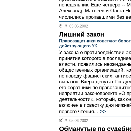
понедельник. Еще четверо -- 
Александр Матвеев и Ольга Но
числились пропавшими без вес
//
05.06.2002
Лишний закон
Правозащитники советуют борот
действующего УК
У закона о противодействии э
принятия которого в последнее
власти, появились неожиданны
общественных организаций, ко
по поводу фашистских, антис
вылазок. Вчера депутат Госду
его соратники по правозащит
неприятии законопроекта «О п
деятельности», который, как о
включен в повестку дня нижне
>>
первого чтения...
//
05.06.2002
Обманутые по судебн