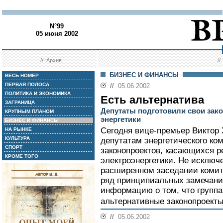
N°99
05 июня 2002
//
Архив
/
БИЗНЕС И ФИНАНСЫ
ВЕСЬ НОМЕР
ПЕРВАЯ ПОЛОСА
//
05.06.2002
ПОЛИТИКА И ЭКОНОМИКА
Есть альтернатива
ЗАГРАНИЦА
Депутаты подготовили свои зак
КРУПНЫМ ПЛАНОМ
энергетики
БИЗНЕС И ФИНАНСЫ
Сегодня вице-премьер Виктор 
НА РЫНКЕ
КУЛЬТУРА
депутатам энергетического ко
СПОРТ
законопроектов, касающихся 
КРОМЕ ТОГО
электроэнергетики. Не исключе
расширенном заседании комит
ряд принципиальных замечаний
информацию о том, что группа
альтернативные законопроекты
//
05.06.2002