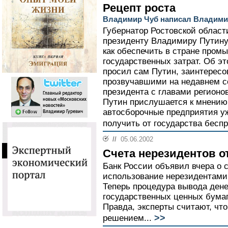
Рецепт роста
Владимир Чуб написал Владимир
Губернатор Ростовской облас
президенту Владимиру Путину 
как обеспечить в стране про
государственных затрат. Об эт
просил сам Путин, заинтерес
прозвучавшими на недавнем 
президента с главами регионо
Путин прислушается к мнению 
автосборочные предприятия у
получить от государства бесп
//
05.06.2002
Счета нерезидентов о
Банк России объявил вчера о 
использование нерезидентами 
Теперь процедура вывода дене
государственных ценных бумаг
Правда, эксперты считают, что
>>
решением...