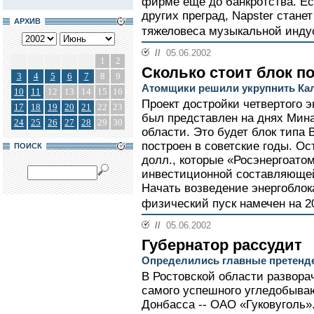
фирме еще до банкротства. Ес
других преград, Napster стан
АРХИВ
тяжеловеса музыкальной инду
//
05.06.2002
1
2
Сколько стоит блок п
3
4
5
6
7
8
9
Атомщики решили укрупнить Ка
10
11
12
13
14
15
16
Проект достройки четвертого 
17
18
19
20
21
22
23
был представлен на днях Мин
24
25
26
27
28
29
30
области. Это будет блок типа 
построен в советские годы. О
ПОИСК
долл., которые «Росэнергоатом
инвестиционной составляющей
Начать возведение энергоблока
физический пуск намечен на 20
//
05.06.2002
Губернатор рассудит
Определились главные претенде
В Ростовской области развора
самого успешного угледобыва
Донбасса -- ОАО «Гуковуголь»