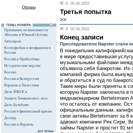
//
05.06.2002
Обзоры
Третья попытка
>>
ТЕМЫ НОМЕРА
//
05.06.2002
Признание независимости
Абхазии и Южной Осетии
Конец записи
Автопром
Преследователи Napster стали е
Ксенофобия и неофашизм в
В понедельник калифорнийская
России
в мире предоставившая услуг
Россия и Прибалтика
музыкальными файлами между
Исторические версии
объявила себя банкротом. Из
Косово
компаний фирма была вынужде
Россия и Белоруссия
и обратиться в суд по банкрот
Израиль и Палестина
Такие меры были приняты в со
Дело ЮКОСа
которую Napster заключила в
медиаконцерном Bertelsmann A
Защита Химкинского леса
что осталось от компании. Ост
Дело Бульбова
официальным данным, калифо
Россия и финансовый кризис
свои активы Bertelsmann за 8 
Доллар
адвокат компании Рик Сири, B
Россия и Израиль
займы Napster и простит 91 м
все темы