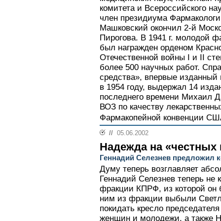
комитета и Всероссийского на
член президиума Фармакологич
Машковский окончил 2-й Моско
Пирогова. В 1941 г. молодой ф
был награжден орденом Красн
Отечественной войны I и II с
более 500 научных работ. Спр
средства», впервые изданный
в 1954 году, выдержал 14 издан
последнего времени Михаил Д
ВОЗ по качеству лекарственны
Фармакопейной конвенции СШ
//
05.06.2002
Надежда на «честных
Геннадий Селезнев предложил 
Думу теперь возглавляет абс
Геннадий Селезнев теперь не 
фракции КПРФ, из которой он 
ним из фракции выбыли Светл
покидать кресло председателя
женщин и молодежи, а также Н