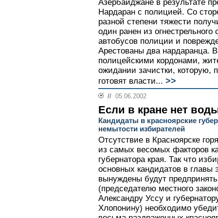
Азербайджане в результате пр
Нардаран с полицией. Со стор
разной степени тяжести получи
один ранен из огнестрельного
автобусов полиции и поврежд
Арестованы два нардаранца. В
полицейскими кордонами, жит
ожидании зачистки, которую,
>>
готовят власти...
//
05.06.2002
Если в кране нет вод
Кандидаты в красноярские губер
немытости избирателей
Отсутствие в Красноярске гор
из самых весомых факторов к
губернатора края. Так что из
основных кандидатов в главы э
вынуждены будут предпринять
(председателю местного закон
Александру Уссу и губернато
Хлопонину) необходимо убедит
весьма раздраженных краснояр