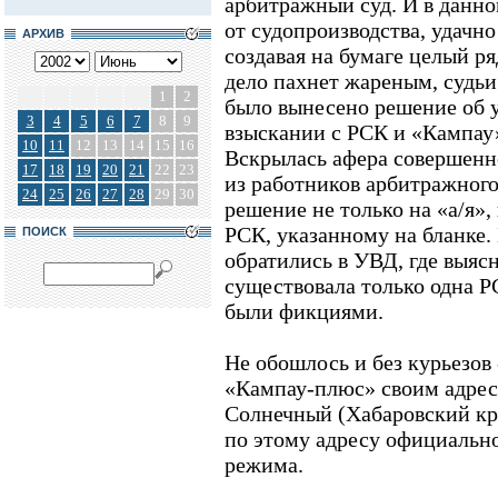
арбитражный суд. И в данно
от судопроизводства, удачн
АРХИВ
создавая на бумаге целый ря
дело пахнет жареным, судьи 
1
2
было вынесено решение об 
3
4
5
6
7
8
9
взыскании с РСК и «Кампау»
10
11
12
13
14
15
16
Вскрылась афера совершенно
17
18
19
20
21
22
23
из работников арбитражного
24
25
26
27
28
29
30
решение не только на «а/я»
РСК, указанному на бланке.
ПОИСК
обратились в УВД, где выясн
существовала только одна Р
были фикциями.
Не обошлось и без курьезов
«Кампау-плюс» своим адресо
Солнечный (Хабаровский кра
по этому адресу официальн
режима.