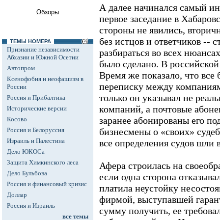
А далее начинался самый ин
Обзоры
первое заседание в Хабаров
стороны не явились, вторич
без истцов и ответчиков --
ТЕМЫ НОМЕРА
Признание независимости
разбираться во всех нюансах
Абхазии и Южной Осетии
было сделано. В российской
Автопром
Время же показало, что все
Ксенофобия и неофашизм в
переписку между компаниям
России
только он указывал не реал
Россия и Прибалтика
компаний, а почтовые абоне
Исторические версии
заранее абонированы его под
Косово
Россия и Белоруссия
бизнесмены о «своих» судеб
Израиль и Палестина
все определения судов шли 
Дело ЮКОСа
Защита Химкинского леса
Афера строилась на своеобр
Дело Бульбова
если одна сторона отказывал
Россия и финансовый кризис
платила неустойку несостоя
Доллар
фирмой, выступавшей гаран
Россия и Израиль
сумму получить, ее требовал
все темы