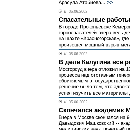
>>
Арасула Атабиева...
//
05.06.2002
Спасательные работы
В городе Прокопьевске Кемеро
горноспасателей вчера весь д
на шахте «Красногорская», где
произошел мощный взрыв мета
//
05.06.2002
В деле Калугина все 
Мосгорсуд вчера отложил на 1
процесса над отставным гене
обвиняемым в государственно
решение было тем, что адвока
успел изучить все материалы д
//
05.06.2002
Скончался академик 
Вчера в Москве скончался на 
Давыдович Машковский -- ака
медицинских наук, почетный 