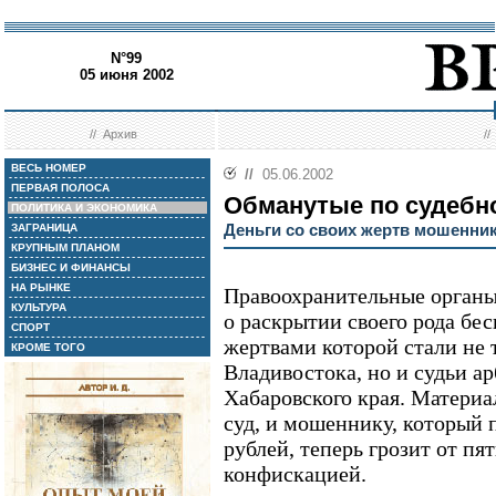
N°99
05 июня 2002
//
Архив
/
ВЕСЬ НОМЕР
//
05.06.2002
ПЕРВАЯ ПОЛОСА
Обманутые по судебн
ПОЛИТИКА И ЭКОНОМИКА
Деньги со своих жертв мошенни
ЗАГРАНИЦА
КРУПНЫМ ПЛАНОМ
БИЗНЕС И ФИНАНСЫ
НА РЫНКЕ
Правоохранительные органы
КУЛЬТУРА
о раскрытии своего рода бе
СПОРТ
жертвами которой стали не
КРОМЕ ТОГО
Владивостока, но и судьи а
Хабаровского края. Материа
суд, и мошеннику, который 
рублей, теперь грозит от пят
конфискацией.