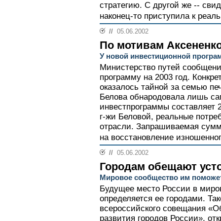
стратегию. С другой же -- свид
наконец-то приступила к реаль
//
05.06.2002
По мотивам Аксененк
У новой инвестиционной програ
Министерство путей сообщени
программу на 2003 год. Конкр
оказалось тайной за семью п
Белова обнародовала лишь с
инвестпрограммы составляет 2
г-жи Беловой, реальные потре
отрасли. Запрашиваемая сумм
на восстановление изношенног
//
05.06.2002
Городам обещают уст
Мировое сообщество им поможе
Будущее место России в миро
определяется ее городами. Та
всероссийского совещания «О
развития городов России», от