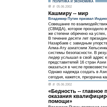
ПОЛИТИКА И ЭКОНОМИКА
//
05.06.2002
Кашмиру -- мир
Владимир Путин призвал Индию 
Совещание по взаимодействию
(СВМДА), которое проходило в
же степени обречено на успех,
В течение десяти лет президе
Назарбаев с завидным упорст
Алма-Ату азиатским Хельсинки
системы безопасности. В резу
лидер услышал в свой адрес к
представителей 16 стран Азии
оказаться в числе провозвест
Однако надежда создать в Аз
сегодня, кажется, призрачна как
//
05.06.2002
«Бедность -- главное 
оказания квалифицир
помощи»