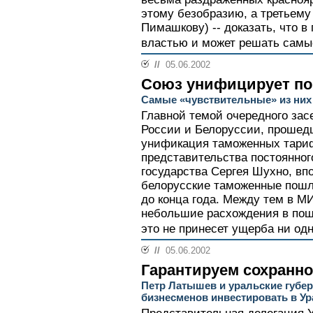
этому безобразию, а третьему
Пимашкову) -- доказать, что в
властью и может решать самы
//
05.06.2002
Союз унифицирует п
Самые «чувствительные» из них
Главной темой очередного зас
России и Белоруссии, прошедш
унификация таможенных тари
представительства постоянног
государства Сергея Шухно, впо
белорусские таможенные пош
до конца года. Между тем в М
небольшие расхождения в пош
это не принесет ущерба ни одн
//
05.06.2002
Гарантируем сохранн
Петр Латышев и уральские губе
бизнесменов инвестировать в Ур