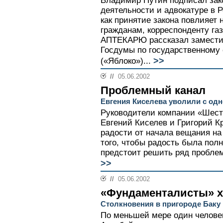
Владимир Путин подписал зак
деятельности и адвокатуре в 
как принятие закона повлияет
гражданам, корреспонденту га
АПТЕКАРЮ рассказал заместит
Госдумы по государственному
>>
(«Яблоко»)...
//
05.06.2002
Проблемный канал
Евгения Киселева уволили с одн
Руководители компании «Шест
Евгений Киселев и Григорий К
радости от начала вещания на
того, чтобы радость была полн
предстоит решить ряд проблем
>>
//
05.06.2002
«Фундаменталисты» хо
Столкновения в пригороде Баку
По меньшей мере один человек