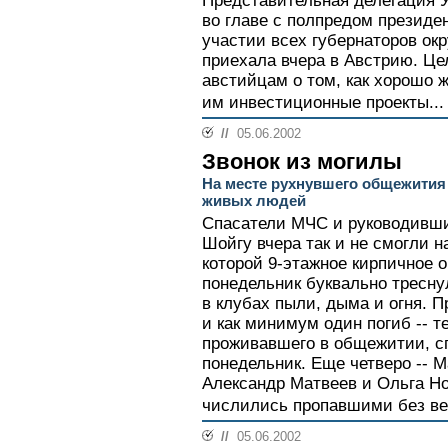
Представительная делегация У
во главе с полпредом презид
участии всех губернаторов окр
приехала вчера в Австрию. Цел
австийцам о том, как хорошо 
им инвестиционные проекты...
//
05.06.2002
Звонок из могилы
На месте рухнувшего общежития
живых людей
Спасатели МЧС и руководивши
Шойгу вчера так и не смогли 
которой 9-этажное кирпичное 
понедельник буквально тресну
в клубах пыли, дыма и огня. 
и как минимум один погиб -- т
проживавшего в общежитии, с
понедельник. Еще четверо -- 
Александр Матвеев и Ольга Но
числились пропавшими без вес
//
05.06.2002