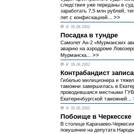
следствия уже переданы в суд
заработать 7,5 млн рублей, те
>>
лет с конфискацией...
//
05.06.2002
Посадка в тундре
Самолет Ан-2 «Мурманских ав
аварию на аэродроме Ловозеро
>>
Мурманска...
//
05.06.2002
Контрабандист запис
Гибелью милиционера и тяжел
таможни завершилась в Екатер
проводившаяся местными ГУВД
Екатеринбургской таможней...
//
05.06.2002
Побоище в Черкесске
В столице Карачаево-Черкеси
покушение на депутата Народн