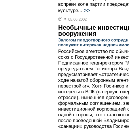
вопреки воле партии председа
>>
культуре...
//
05.06.2002
Необычные инвестиц
вооружения
Залогом плодотворного сотрудн
послужит питерская недвижимо
Российское агентство по обы
союз с Государственной инвес
Подписанное гендиректором Р
председателем Госинкора Вл
предусматривает «стратегичес
ходе начатой оборонным агент
перестройки». Хотя Госинкор 
интересы в ВПК (в первую оче
отрасли), нынешняя договорен
формальным соглашением, за
инвестиционной корпорацией 
одной стороны, это стало кос
после проведенной Владимир
«санации» руководства Госинк