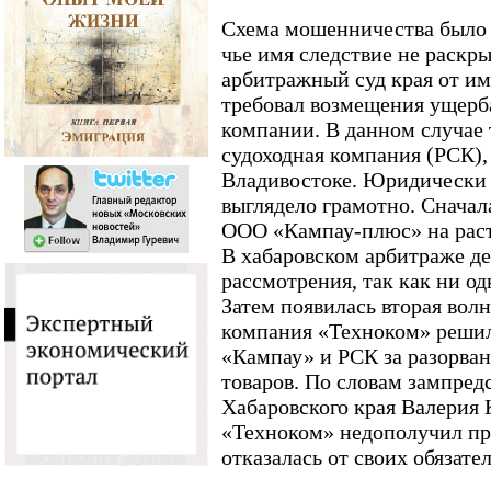
Схема мошенничества было 
чье имя следствие не раскры
арбитражный суд края от 
требовал возмещения ущерб
компании. В данном случае 
судоходная компания (РСК),
Владивостоке. Юридически 
выглядело грамотно. Сначал
ООО «Кампау-плюс» на раст
В хабаровском арбитраже де
рассмотрения, так как ни одн
Затем появилась вторая волн
компания «Техноком» решила
«Кампау» и РСК за разорван
товаров. По словам зампред
Хабаровского края Валерия 
«Техноком» недополучил пр
отказалась от своих обязате