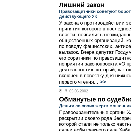
Лишний закон
Правозащитники советуют борот
действующего УК
У закона о противодействии э
принятия которого в последнее
власти, появились неожиданны
общественных организаций, ко
по поводу фашистских, антис
вылазок. Вчера депутат Госду
его соратники по правозащит
неприятии законопроекта «О п
деятельности», который, как о
включен в повестку дня нижне
>>
первого чтения...
//
05.06.2002
Обманутые по судебн
Деньги со своих жертв мошенни
Правоохранительные органы Ха
раскрытии своего рода беспр
которой стали не только част
судьи арбитражного суда Хаба