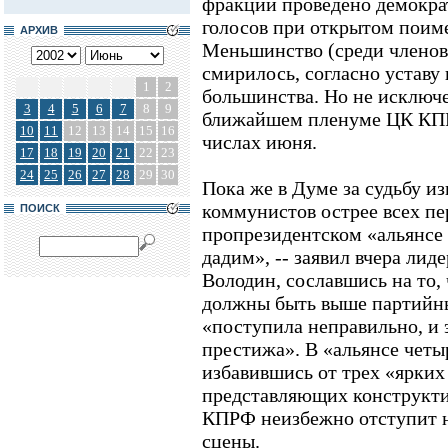
фракции проведено демокра
голосов при открытом поим
АРХИВ
Меньшинство (среди членов
смирилось, согласно уставу
1
2
большинства. Но не исключен
3
4
5
6
7
8
9
ближайшем пленуме ЦК КПР
10
11
12
13
14
15
16
числах июня.
17
18
19
20
21
22
23
24
25
26
27
28
29
30
Пока же в Думе за судьбу и
коммунистов острее всех п
ПОИСК
пропрезидентском «альянсе 
дадим», -- заявил вчера ли
Володин, сославшись на то,
должны быть выше партийны
«поступила неправильно, и э
престижа». В «альянсе четы
избавившись от трех «ярких
представляющих конструкти
КПРФ неизбежно отступит н
сцены.