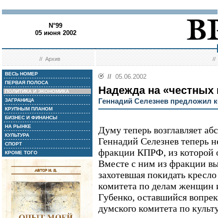
N°99
05 июня 2002
//
Архив
/
ВЕСЬ НОМЕР
//
05.06.2002
ПЕРВАЯ ПОЛОСА
Надежда на «честных
ПОЛИТИКА И ЭКОНОМИКА
Геннадий Селезнев предложил 
ЗАГРАНИЦА
КРУПНЫМ ПЛАНОМ
БИЗНЕС И ФИНАНСЫ
НА РЫНКЕ
Думу теперь возглавляет аб
КУЛЬТУРА
Геннадий Селезнев теперь н
СПОРТ
фракции КПРФ, из которой 
КРОМЕ ТОГО
Вместе с ним из фракции вы
захотевшая покидать кресло
комитета по делам женщин 
Губенко, оставшийся вопрек
думского комитета по культу