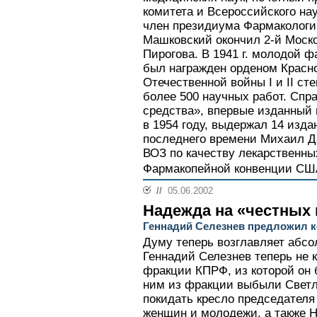
комитета и Всероссийского на
член президиума Фармакологич
Машковский окончил 2-й Моско
Пирогова. В 1941 г. молодой ф
был награжден орденом Красн
Отечественной войны I и II с
более 500 научных работ. Спр
средства», впервые изданный
в 1954 году, выдержал 14 издан
последнего времени Михаил Д
ВОЗ по качеству лекарственны
Фармакопейной конвенции СШ
//
05.06.2002
Надежда на «честных
Геннадий Селезнев предложил 
Думу теперь возглавляет абс
Геннадий Селезнев теперь не 
фракции КПРФ, из которой он 
ним из фракции выбыли Светл
покидать кресло председателя
женщин и молодежи, а также Н