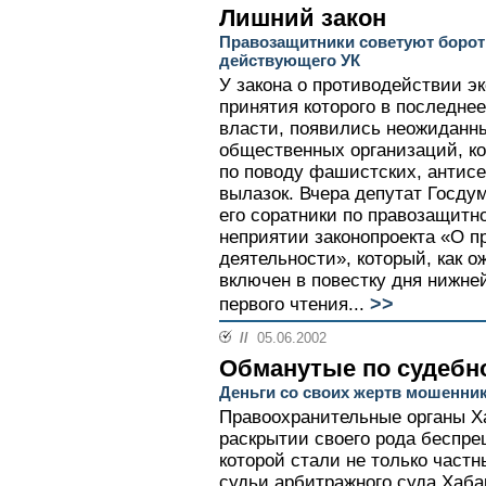
Лишний закон
Правозащитники советуют борот
действующего УК
У закона о противодействии э
принятия которого в последнее
власти, появились неожиданны
общественных организаций, ко
по поводу фашистских, антис
вылазок. Вчера депутат Госду
его соратники по правозащит
неприятии законопроекта «О п
деятельности», который, как о
включен в повестку дня нижне
>>
первого чтения...
//
05.06.2002
Обманутые по судебн
Деньги со своих жертв мошенни
Правоохранительные органы Ха
раскрытии своего рода беспр
которой стали не только част
судьи арбитражного суда Хаба