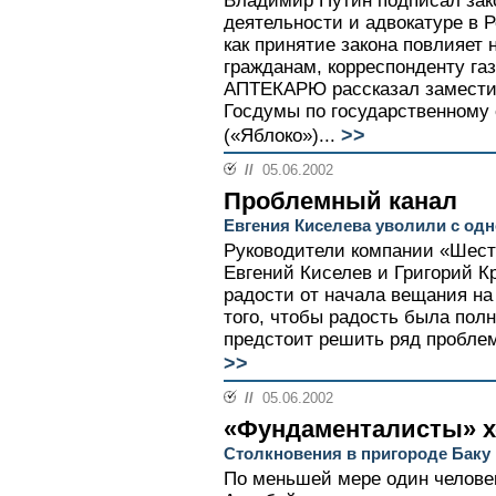
Владимир Путин подписал зак
деятельности и адвокатуре в 
как принятие закона повлияет
гражданам, корреспонденту га
АПТЕКАРЮ рассказал заместит
Госдумы по государственному
>>
(«Яблоко»)...
//
05.06.2002
Проблемный канал
Евгения Киселева уволили с одн
Руководители компании «Шест
Евгений Киселев и Григорий К
радости от начала вещания на
того, чтобы радость была полн
предстоит решить ряд проблем
>>
//
05.06.2002
«Фундаменталисты» хо
Столкновения в пригороде Баку
По меньшей мере один человек