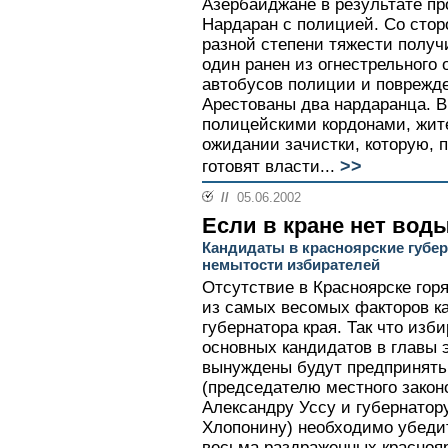
Азербайджане в результате пр
Нардаран с полицией. Со стор
разной степени тяжести получи
один ранен из огнестрельного
автобусов полиции и поврежд
Арестованы два нардаранца. В
полицейскими кордонами, жит
ожидании зачистки, которую,
>>
готовят власти...
//
05.06.2002
Если в кране нет вод
Кандидаты в красноярские губер
немытости избирателей
Отсутствие в Красноярске гор
из самых весомых факторов к
губернатора края. Так что из
основных кандидатов в главы э
вынуждены будут предпринять
(председателю местного закон
Александру Уссу и губернато
Хлопонину) необходимо убедит
весьма раздраженных краснояр