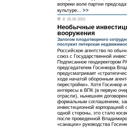
вопреки воле партии председа
>>
культуре...
//
05.06.2002
Необычные инвестиц
вооружения
Залогом плодотворного сотрудн
послужит питерская недвижимо
Российское агентство по обы
союз с Государственной инвес
Подписанное гендиректором Р
председателем Госинкора Вл
предусматривает «стратегичес
ходе начатой оборонным агент
перестройки». Хотя Госинкор 
интересы в ВПК (в первую оче
отрасли), нынешняя договорен
формальным соглашением, за
инвестиционной корпорацией 
одной стороны, это стало кос
после проведенной Владимир
«санации» руководства Госинк