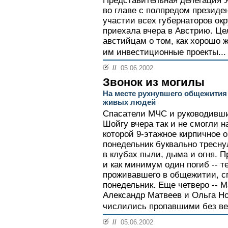
Представительная делегация У
во главе с полпредом презид
участии всех губернаторов окр
приехала вчера в Австрию. Цел
австийцам о том, как хорошо 
им инвестиционные проекты...
//
05.06.2002
Звонок из могилы
На месте рухнувшего общежития
живых людей
Спасатели МЧС и руководивши
Шойгу вчера так и не смогли 
которой 9-этажное кирпичное 
понедельник буквально тресну
в клубах пыли, дыма и огня. 
и как минимум один погиб -- т
проживавшего в общежитии, с
понедельник. Еще четверо -- 
Александр Матвеев и Ольга Но
числились пропавшими без вес
//
05.06.2002