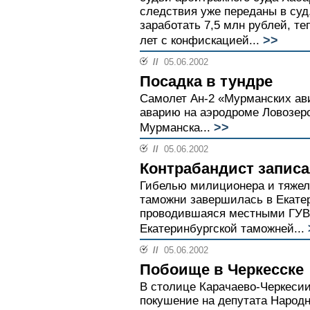
следствия уже переданы в суд
заработать 7,5 млн рублей, те
>>
лет с конфискацией...
//
05.06.2002
Посадка в тундре
Самолет Ан-2 «Мурманских ав
аварию на аэродроме Ловозеро
>>
Мурманска...
//
05.06.2002
Контрабандист запис
Гибелью милиционера и тяжел
таможни завершилась в Екатер
проводившаяся местными ГУВД
Екатеринбургской таможней...
//
05.06.2002
Побоище в Черкесске
В столице Карачаево-Черкеси
покушение на депутата Народн