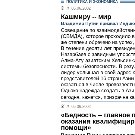
ПОЛИТИКА И ЭКОНОМИКА
//
05.06.2002
Кашмиру -- мир
Владимир Путин призвал Индию 
Совещание по взаимодействию
(СВМДА), которое проходило в
же степени обречено на успех,
В течение десяти лет президе
Назарбаев с завидным упорст
Алма-Ату азиатским Хельсинки
системы безопасности. В резу
лидер услышал в свой адрес к
представителей 16 стран Азии
оказаться в числе провозвест
Однако надежда создать в Аз
сегодня, кажется, призрачна как
//
05.06.2002
«Бедность -- главное 
оказания квалифицир
помощи»