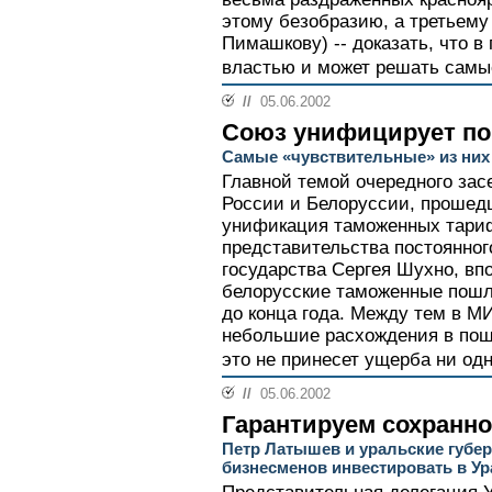
этому безобразию, а третьему
Пимашкову) -- доказать, что в
властью и может решать самы
//
05.06.2002
Союз унифицирует п
Самые «чувствительные» из них
Главной темой очередного зас
России и Белоруссии, прошедш
унификация таможенных тари
представительства постоянног
государства Сергея Шухно, впо
белорусские таможенные пош
до конца года. Между тем в М
небольшие расхождения в пош
это не принесет ущерба ни одн
//
05.06.2002
Гарантируем сохранн
Петр Латышев и уральские губе
бизнесменов инвестировать в Ур