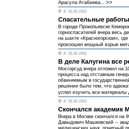
>>
Арасула Атабиева...
//
05.06.2002
Спасательные работы
В городе Прокопьевске Кемеро
горноспасателей вчера весь д
на шахте «Красногорская», где
произошел мощный взрыв мета
//
05.06.2002
В деле Калугина все 
Мосгорсуд вчера отложил на 1
процесса над отставным гене
обвиняемым в государственно
решение было тем, что адвока
успел изучить все материалы д
//
05.06.2002
Скончался академик 
Вчера в Москве скончался на 
Давыдович Машковский -- ака
медицинских наук, почетный 