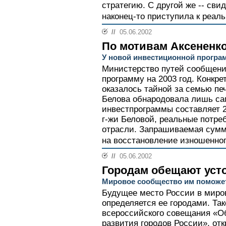
стратегию. С другой же -- свид
наконец-то приступила к реаль
//
05.06.2002
По мотивам Аксененк
У новой инвестиционной програ
Министерство путей сообщени
программу на 2003 год. Конкр
оказалось тайной за семью п
Белова обнародовала лишь с
инвестпрограммы составляет 2
г-жи Беловой, реальные потре
отрасли. Запрашиваемая сумм
на восстановление изношенног
//
05.06.2002
Городам обещают уст
Мировое сообщество им поможе
Будущее место России в миро
определяется ее городами. Та
всероссийского совещания «О
развития городов России», от