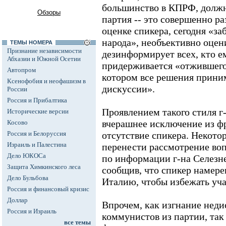
большинство в КПРФ, должн
Обзоры
партия -- это совершенно ра
оценке спикера, сегодня «за
народа», необъективно оцен
ТЕМЫ НОМЕРА
Признание независимости
дезинформирует всех, кто е
Абхазии и Южной Осетии
придерживается «отжившего 
Автопром
котором все решения приним
Ксенофобия и неофашизм в
дискуссии».
России
Россия и Прибалтика
Проявлением такого стиля г
Исторические версии
вчерашнее исключение из ф
Косово
Россия и Белоруссия
отсутствие спикера. Некото
Израиль и Палестина
перенести рассмотрение воп
Дело ЮКОСа
по информации г-на Селезне
Защита Химкинского леса
сообщив, что спикер намере
Дело Бульбова
Италию, чтобы избежать уча
Россия и финансовый кризис
Доллар
Впрочем, как изгнание нед
Россия и Израиль
коммунистов из партии, так
все темы