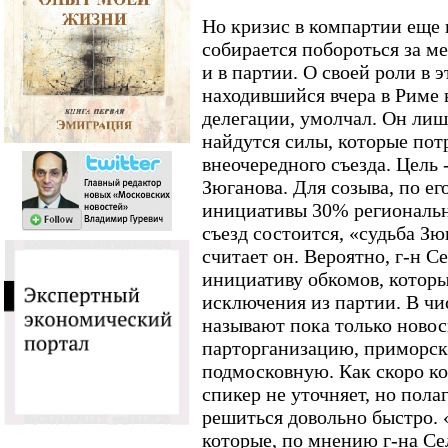
Но кризис в компартии еще 
собирается побороться за ме
и в партии. О своей роли в э
находившийся вчера в Риме 
делегации, умолчал. Он лиш
найдутся силы, которые пот
внеочередного съезда. Цель 
Зюганова. Для созыва, по ег
инициативы 30% региональн
съезд состоится, «судьба Зю
считает он. Вероятно, г-н С
инициативу обкомов, которы
исключения из партии. В ч
называют пока только ново
парторганизацию, приморск
подмосковную. Как скоро ко
спикер не уточняет, но пола
решиться довольно быстро.
которые, по мнению г-на Се