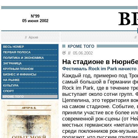
N°99
05 июня 2002
//
Архив
/
КРОМЕ ТОГО
ВЕСЬ НОМЕР
ПЕРВАЯ ПОЛОСА
//
05.06.2002
ПОЛИТИКА И ЭКОНОМИКА
На стадионе в Нюрнбе
ЗАГРАНИЦА
Фестиваль Rock im Park начисто
КРУПНЫМ ПЛАНОМ
БИЗНЕС И ФИНАНСЫ
Каждый год, примерно под Тро
НА РЫНКЕ
самый большой в Германии ф
КУЛЬТУРА
Rock im Park, где в течение т
СПОРТ
выступает около сотни групп.
КРОМЕ ТОГО
Цеппелина, это территория вок
на самом стадионе. Событие, 
приняли участие все более ил
современной рок-сцены (от Не
местных германских «металлис
среди поклонников рок-музыки
полагают, что русским группам