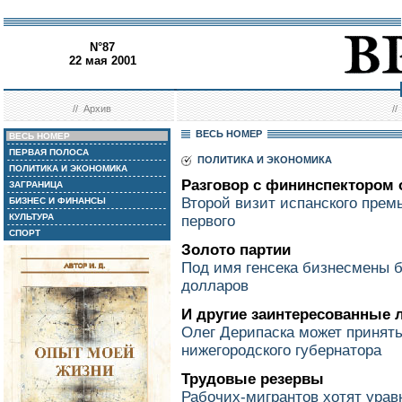
N°87
22 мая 2001
//
Архив
/
ВЕСЬ НОМЕР
ВЕСЬ НОМЕР
ПЕРВАЯ ПОЛОСА
ПОЛИТИКА И ЭКОНОМИКА
ПОЛИТИКА И ЭКОНОМИКА
Разговор с фининспектором 
ЗАГРАНИЦА
Второй визит испанского прем
БИЗНЕС И ФИНАНСЫ
КУЛЬТУРА
первого
СПОРТ
Золото партии
Под имя генсека бизнесмены 
долларов
И другие заинтересованные 
Олег Дерипаска может принять
нижегородского губернатора
Трудовые резервы
Рабочих-мигрантов хотят урав