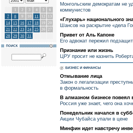
Монгольским демократам не уд
коммунистов
1
2
3
4
5
6
7
8
9
10
11
12
13
«Глухарь» национального зн
14
15
16
17
18
19
20
Шансов на раскрытие «дела Го
21
22
23
24
25
26
27
Привет от Аль Капоне
28
29
30
31
Его адвокат пережил подзащитн
ПОИСК
Признание или жизнь
ЦРУ просит не казнить Роберт
БИЗНЕС И ФИНАНСЫ
Отмывание лица
Закон о легализации преступн
в формальность
В алмазном бизнесе повеял 
Россия уже знает, чего она хоч
Понедельник начался в субб
Акции Чубайса упали в цене
Минфин идет навстречу инв