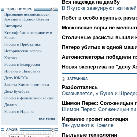
Вся надежда на дамбу
В Якутске эвакуируют жителей
ТЕМЫ НОМЕРА
Признание независимости
Побег в особо крупных разм
Абхазии и Южной Осетии
Автопром
Московские воры не мелоча
Ксенофобия и неофашизм в
Столичные расисты вышли н
России
Россия и Прибалтика
Пятеро убитых в одной маш
Исторические версии
Автоинспекторы победили п
Косово
Россия и Белоруссия
Новая экспертиза по "делу 
Израиль и Палестина
Дело ЮКОСа
ЗАГРАНИЦА
Защита Химкинского леса
Разболтались
Дело Бульбова
Оказывается, у Буша и Шредера
Россия и финансовый кризис
Шимон Перес: Солженицын п
Доллар
Шимон Перес: Солженицын пиш
Россия и Израиль
все темы
Израилю грозит изоляция
Так думают в Кремле
АРХИВ
Пыльные технологии