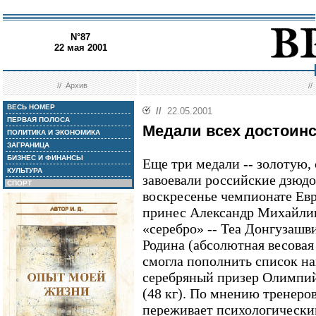
N°87
22 мая 2001
//
Архив
/
ВЕСЬ НОМЕР
//
22.05.2001
ПЕРВАЯ ПОЛОСА
Медали всех достоин
ПОЛИТИКА И ЭКОНОМИКА
ЗАГРАНИЦА
БИЗНЕС И ФИНАНСЫ
Еще три медали -- золотую,
КУЛЬТУРА
завоевали российские дзюд
СПОРТ
воскресенье чемпионате Ев
принес Александр Михайлин
«серебро» -- Теа Донгузашви
Родина (абсолютная весовая
смогла пополнить список н
серебряный призер Олимпий
(48 кг). По мнению тренеро
переживает психологический