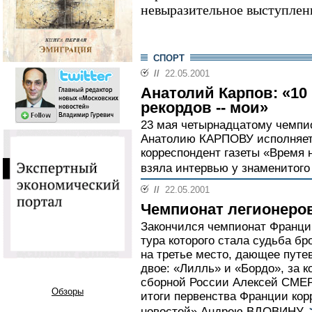
невыразительное выступлен
СПОРТ
//
22.05.2001
Анатолий Карпов: «10
рекордов -- мои»
23 мая четырнадцатому чемпи
Анатолию КАРПОВУ исполняетс
корреспондент газеты «Время
взяла интервью у знаменитого
//
22.05.2001
Чемпионат легионеро
Закончился чемпионат Франции
тура которого стала судьба б
на третье место, дающее путе
двое: «Лилль» и «Бордо», за 
сборной России Алексей СМЕ
Обзоры
итоги первенства Франции кор
новостей» Андрею ВДОВИНУ.