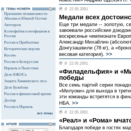
//
22.05.2001
ТЕМЫ НОМЕРА
Признание независимости
Медали всех достоин
Абхазии и Южной Осетии
Еще три медали -- золотую, с
Автопром
завоевали российские дзюдои
Ксенофобия и неофашизм в
воскресенье чемпионате Европ
России
Александр Михайлин (абсолютн
Россия и Прибалтика
Донгузашвили (78 кг), а «бро
Исторические версии
>>
весовая категория).
Косово
Россия и Белоруссия
//
22.05.2001
Израиль и Палестина
«Филадельфия» и «М
Дело ЮКОСа
победы
Защита Химкинского леса
Все семь партий серии понад
Дело Бульбова
«Милуоки» для выхода в трети
Россия и финансовый кризис
эти команды встретятся в фи
Доллар
>>
НБА.
Россия и Израиль
//
22.05.2001
все темы
«Реал» и «Рома» мчат
АРХИВ
Благодаря победе в гостях мад