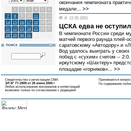
окончания чемпионата практич
>>
медали...
1
2
3
4
5
6
7
8
9
10
11
12
13
//
22.05.2001
14
15
16
17
18
19
20
ЦСКА едва не оступил
21
22
23
24
25
26
27
В чемпионате России среди м
28
29
30
31
матчей первого раунда плей-
саратовскому «Автодору» и «
ПОИСК
Вод удалось выиграть у своих 
побед с «сухим» счетом -- 2:
иркутскому «Шахтеру» предст
>>
площадке «горняков»...
Свидетельство о регистрации СМИ:
Принимаются вопросы
ЭЛ N° 77-2909 от 26 июня 2000 г
По содержанию публ
Любое использование материалов и иллюстраций
возможно только по согласованию с редакцией