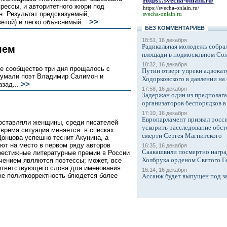
Https://svecha-onlain.ru/
рессы, и авторитетного жюри под
https://svecha-onlain.ru/
. Результат предсказуемый,
svecha-onlain.ru
>>
зетой) и легко объяснимый...
БЕЗ КОМMЕНТАРИЕВ
18:51, 16 декабря
Радикальная молодежь собрал
яем
площади в подмосковном Со
18:32, 16 декабря
е сообщество три дня прощалось с
Путин отверг упреки адвокат
думали поэт Владимир Салимон и
Ходорковского в давлении на 
>>
азад...
17:58, 16 декабря
Задержан один из предполаг
организаторов беспорядков 
17:10, 16 декабря
Европарламент призвал росси
составляли женщины, среди писателей
ускорить расследование обст
время ситуация меняется: в списках
смерти Сергея Магнитского
онцова успешно теснит Акунина, а
ют на место в первом ряду авторов
16:35, 16 декабря
Саакашвили посмертно награ
престижные литературные премии в России
Холбрука орденом Святого Г
чением являются поэтессы; может, все
оответствующего слова для именования
16:14, 16 декабря
же политкорректность блюдется более
Ассанж будет выпущен под з