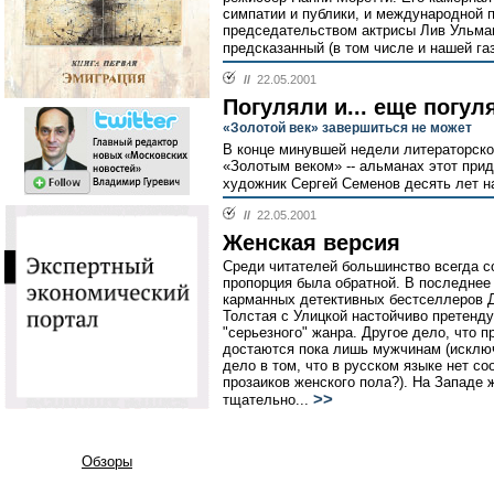
симпатии и публики, и международной п
председательством актрисы Лив Ульман
предсказанный (в том числе и нашей га
//
22.05.2001
Погуляли и... еще погул
«Золотой век» завершиться не может
В конце минувшей недели литераторско
«Золотым веком» -- альманах этот при
художник Сергей Семенов десять лет н
//
22.05.2001
Женская версия
Среди читателей большинство всегда 
пропорция была обратной. В последнее 
карманных детективных бестселлеров Д
Толстая с Улицкой настойчиво претенду
"серьезного" жанра. Другое дело, что 
достаются пока лишь мужчинам (исклю
дело в том, что в русском языке нет с
прозаиков женского пола?). На Западе 
>>
тщательно...
Обзоры