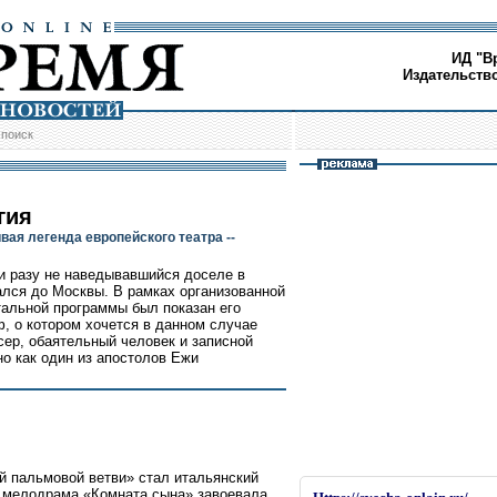
ИД "В
Издательств
/
поиск
гия
ая легенда европейского театра --
ни разу не наведывавшийся доселе в
лся до Москвы. В рамках организованной
альной программы был показан его
, о котором хочется в данном случае
ссер, обаятельный человек и записной
о как один из апостолов Ежи
й пальмовой ветви» стал итальянский
я мелодрама «Комната сына» завоевала