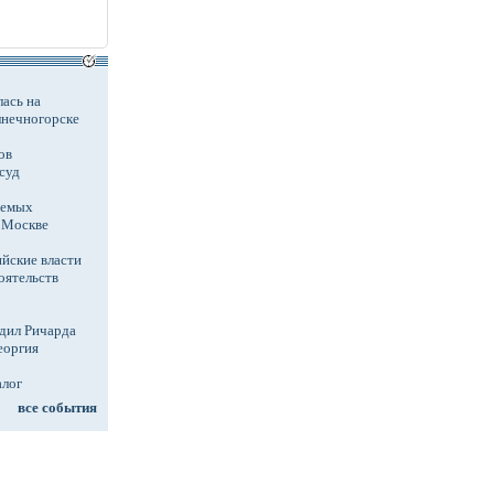
ась на
лнечногорске
ов
суд
аемых
в Москве
йские власти
оятельств
дил Ричарда
еоргия
алог
все события