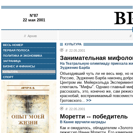
N°87
22 мая 2001
//
Архив
/
КУЛЬТУРА
ВЕСЬ НОМЕР
ПЕРВАЯ ПОЛОСА
//
22.05.2001
ПОЛИТИКА И ЭКОНОМИКА
Занимательная мифоло
ЗАГРАНИЦА
На Театральную олимпиаду приехала жив
БИЗНЕС И ФИНАНСЫ
Эудженио Барба
КУЛЬТУРА
Объездивший чуть ли не весь мир, но 
СПОРТ
Россию, Эудженио Барба наконец добра
Центром им. Мейерхольда Эксперимент
спектакль "Мифы". Однако главный миф
рассказать, это, конечно же, сам режи
краснобай, воспринимаемый повсеместн
>>
Гротовского...
//
22.05.2001
Моретти -- победитель
В Канне вручили награды
Как и ожидалось, обладателем «Золото
режиссер Нанни Моретти. Его камерна