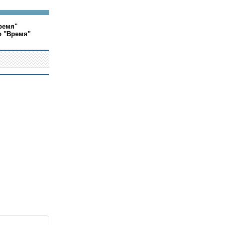
ремя"
о "Время"