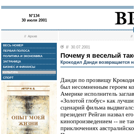
N°134
30 июля 2001
//
Архив
/
ВЕСЬ НОМЕР
//
30.07.2001
ПЕРВАЯ ПОЛОСА
Почему я веселый так
ПОЛИТИКА И ЭКОНОМИКА
Крокодил Данди возвращается н
ЗАГРАНИЦА
БИЗНЕС И ФИНАНСЫ
КУЛЬТУРА
СПОРТ
Данди по прозвищу Крокоди
был несомненным героем ко
Америке исполнитель загла
«Золотой глобус» как лучши
сценарий фильма выдвигался
президент Рейган назвал е
кинопроизведением -- не та
приключениях австралийског