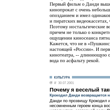
Первый фильм о Данди выше
кинопрокат с очень неболь
опозданием и имел одинако
и пиратских видеокассетах, 
Поэтому ностальгические в
причем не только о конкрет
ощущении киносеанса пятна
Кажется, что не в «Пушкинс
настоящей «России». И перв
кинотеатра, -- длиннющую о
вода по асфальту рекой.
КУЛЬТУРА
//
30.07.2001
Почему я веселый так
Крокодил Данди возвращается н
Данди по прозвищу Крокодил 
несомненным героем конца во