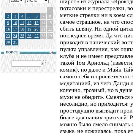
широт» из журнала «Крокоди
потасовки и перестрелки, в
1
меткие стрелки ни в коем сл
2
3
4
5
6
7
8
самое страшное, на что спос
9
10
11
12
13
14
15
сбить шляпу. Ни одной цита
16
17
18
19
20
21
22
последнее время. Да что цит
23
24
25
26
27
28
29
приходит в панический вост
30
31
пульта управления, как ошп
ПОИСК
клуба и не имеет представле
такой Том Арнольд (извест
комик), но даже и Майк Тай
самого себя и просветленно 
медитацией, из чего Данди д
конечно, грозный, но в душ
мухи не обидит». Смеяться 
несолидно, но приходится: 
простодушно выглядит прои
более для наших зрителей.
можно было смело снимать с
языке, не дожидаясь, пока е