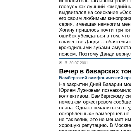
исполнитель заглавной роли П
глобус» как лучший комедийны
выдвигался на соискание «Оск
его своим любимым кинопроиз
серия, имевшая немногим мен
Хогану пришлось почти три пя
ошибок убеждаться в том, что 
в качестве Данди -- обаятель
крокодильими зубами-амулета
поясом. Поэтому Данди вернул
//
30.07.2001
Вечер в баварских то
Бамбергский симфонический орк
На закрытии Дней Баварии мос
Юрием Лужковым познакомилс
коллективом. Бамбергскому с
немецком оркестровом сообщес
плана. Однако печалиться о с
оскорбленных» бамбергцев не с
не так велик, это не мешает 
хорошую репутацию. В Москве