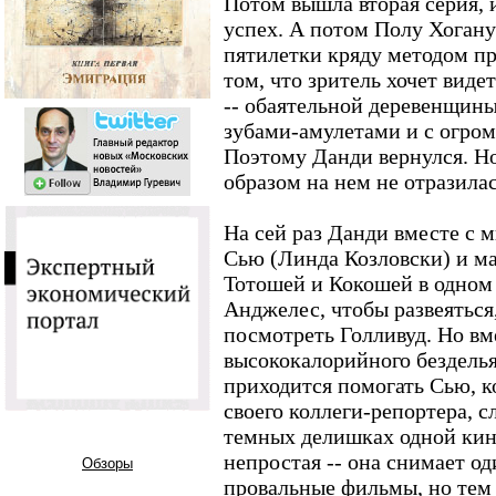
Потом вышла вторая серия,
успех. А потом Полу Хоган
пятилетки кряду методом пр
том, что зритель хочет виде
-- обаятельной деревенщин
зубами-амулетами и с огро
Поэтому Данди вернулся. Н
образом на нем не отразилас
На сей раз Данди вместе с 
Сью (Линда Козловски) и м
Тотошей и Кокошей в одном 
Анджелес, чтобы развеяться
посмотреть Голливуд. Но в
высококалорийного безделья
приходится помогать Сью, к
своего коллеги-репортера, 
темных делишках одной кин
непростая -- она снимает од
Обзоры
провальные фильмы, но тем