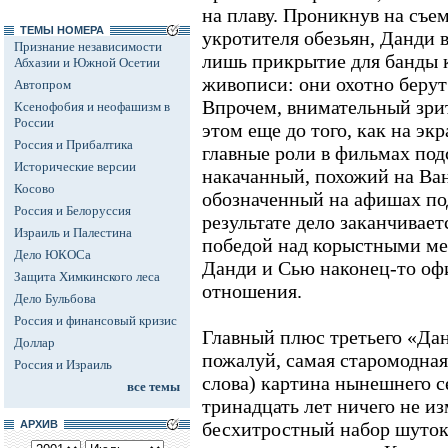
на плаву. Проникнув на съ
ТЕМЫ НОМЕРА
укротителя обезьян, Данди вы
Признание независимости
лишь прикрытие для банды 
Абхазии и Южной Осетии
живописи: они охотно берут
Автопром
Впрочем, внимательный зрит
Ксенофобия и неофашизм в
России
этом еще до того, как на эк
Россия и Прибалтика
главные роли в фильмах под
Исторические версии
накачанный, похожий на Ва
Косово
обозначенный на афишах по
Россия и Белоруссия
результате дело заканчивает
Израиль и Палестина
победой над корыстными мер
Дело ЮКОСа
Данди и Сью наконец-то оф
Защита Химкинского леса
отношения.
Дело Бульбова
Россия и финансовый кризис
Главный плюс третьего «Данд
Доллар
пожалуй, самая старомодная
Россия и Израиль
слова) картина нынешнего с
все темы
тринадцать лет ничего не из
АРХИВ
бесхитростный набор шуток