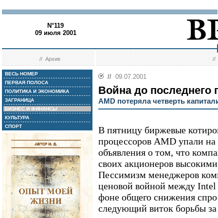
N°119
09 июля 2001
//
Архив
/
ВЕСЬ НОМЕР
//
09.07.2001
ПЕРВАЯ ПОЛОСА
Война до последнего 
ПОЛИТИКА И ЭКОНОМИКА
AMD потеряла четверть капитал
ЗАГРАНИЦА
БИЗНЕС И ФИНАНСЫ
КУЛЬТУРА
СПОРТ
В пятницу биржевые котиро
процессоров AMD упали на 
объявления о том, что комп
своих акционеров высокими 
Пессимизм менеджеров ком
ценовой войной между Intel
фоне общего снижения спро
следующий виток борьбы за