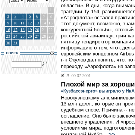
области». В дни, когда внима
1
трагедии Ту-154, разбившегося
2
3
4
5
6
7
8
«Аэрофлота» остался практич
9
10
11
12
13
14
15
этот документ, возможно, знам
конкурентной борьбы, который
16
17
18
19
20
21
22
российской авиаиндустрии ка
23
24
25
26
27
28
29
пятницу гендиректор компании
30
31
информацию о том, что сделк
европейским концерном Airbus
ПОИСК
г-н Окулов дал понять, что, п
переходу «Аэрофлота» на запа
//
09.07.2001
Плохой мир за хороши
«Кузбассэнерго» выиграло у НкА
Новокузнецкому алюминиевому
13 млн долл., которые он прои
судебном споре. Причина -- н
соглашение. Оно было заключе
внешнего управления. И «про
условиями мира, подготовле
>>
компанией НкАЗа...