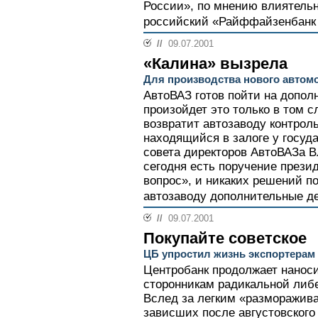
России», по мнению влиятельн
российский «Райффайзенбанк 
//
09.07.2001
«Калина» вызрела
Для производства нового автомо
АвтоВАЗ готов пойти на допо
произойдет это только в том с
возвратит автозаводу контрол
находящийся в залоге у госуд
совета директоров АвтоВАЗа В
сегодня есть поручение презид
вопрос», и никаких решений по
автозаводу дополнительные день
//
09.07.2001
Покупайте советское
ЦБ упростил жизнь экспортерам
Центробанк продолжает нанос
сторонникам радикальной либ
Вслед за легким «разморажива
зависших после августовского