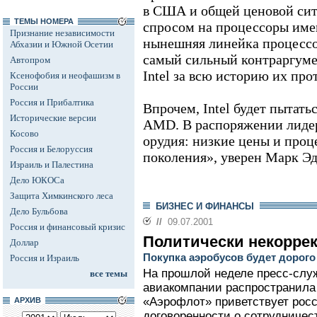
в США и общей ценовой ситу
ТЕМЫ НОМЕРА
спросом на процессоры име
Признание независимости
нынешняя линейка процессор
Абхазии и Южной Осетии
самый сильный контраргуме
Автопром
Intel за всю историю их про
Ксенофобия и неофашизм в
России
Россия и Прибалтика
Впрочем, Intel будет пытать
Исторические версии
AMD. В распоряжении лидер
Косово
орудия: низкие цены и проц
Россия и Белоруссия
поколения», уверен Марк Эд
Израиль и Палестина
Дело ЮКОСа
Защита Химкинского леса
БИЗНЕС И ФИНАНСЫ
Дело Бульбова
//
09.07.2001
Россия и финансовый кризис
Политически некоррек
Доллар
Покупка аэробусов будет дорого
Россия и Израиль
На прошлой неделе пресс-слу
все темы
авиакомпании распространила
«Аэрофлот» приветствует рос
АРХИВ
договоренности о сотрудничес