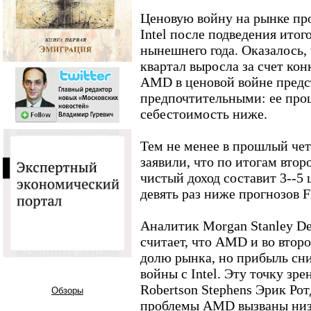
Ценовую войну на рынке пр
Intel после подведения итог
нынешнего года. Оказалось,
квартал выросла за счет кон
AMD в ценовой войне предс
предпочтительными: ее про
себестоимость ниже.
Тем не менее в прошлый че
заявили, что по итогам втор
чистый доход составит 3--5 
девять раз ниже прогнозов Fi
Аналитик Morgan Stanley De
считает, что AMD и во втор
долю рынка, но прибыль сни
войны с Intel. Эту точку зр
Robertson Stephens Эрик Рот
Обзоры
проблемы AMD вызваны низ