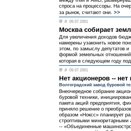
между Intel и AMD, развернув
спроса на процессоры. На оч
>>
за рынок, считают они.
//
09.07.2001
Москва собирает зем
Для увеличения доходов бюдж
намерены узаконить новое пон
этом, по замыслу депутатов и
формой земельных отношений 
которая в следующем году под
//
09.07.2001
Нет акционеров -- не
Волгоградский завод буровой те
Внеочередное собрание акцион
буровой техники, инициирован
пакета акций предприятия, фи
приняло решение о преобразо
образом «Ноксс» планирует ра
строптивыми миноритарными 
-- «Объединенные машиностро