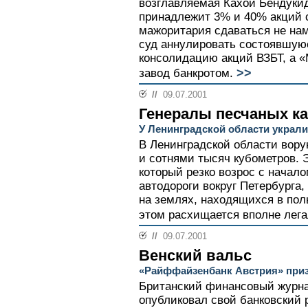
возглавляемая Кахой Бендуки
принадлежит 3% и 40% акций с
мажоритария сдаваться не на
суд аннулировать состоявшуюс
консолидацию акций ВЗБТ, а «
>>
завод банкротом.
//
09.07.2001
Генералы песчаных к
У Ленинградской области украли
В Ленинградской области вору
и сотнями тысяч кубометров. 
который резко возрос с начал
автодороги вокруг Петербурга
на землях, находящихся в пол
этом расхищается вполне лега
//
09.07.2001
Венский вальс
«Райффайзенбанк Австрия» приз
Британский финансовый журна
опубликовал свой банковский 