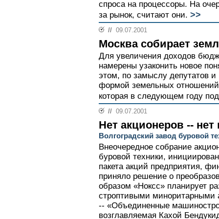
спроса на процессоры. На оч
>>
за рынок, считают они.
//
09.07.2001
Москва собирает зем
Для увеличения доходов бюдж
намерены узаконить новое пон
этом, по замыслу депутатов и
формой земельных отношений 
которая в следующем году под
//
09.07.2001
Нет акционеров -- не
Волгоградский завод буровой те
Внеочередное собрание акцион
буровой техники, инициирован
пакета акций предприятия, фи
приняло решение о преобразо
образом «Ноксс» планирует ра
строптивыми миноритарными 
-- «Объединенные машиностро
возглавляемая Кахой Бендуки