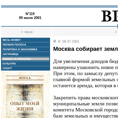
N°119
09 июля 2001
//
Архив
/
ВЕСЬ НОМЕР
//
09.07.2001
ПЕРВАЯ ПОЛОСА
Москва собирает зем
ПОЛИТИКА И ЭКОНОМИКА
ЗАГРАНИЦА
БИЗНЕС И ФИНАНСЫ
Для увеличения доходов бю
КУЛЬТУРА
намерены узаконить новое п
СПОРТ
При этом, по замыслу депут
главной формой земельных 
останется аренда, которая в
Закрепить права московског
муниципальные земли позвол
комитета Московской город
базе земельных и имущест