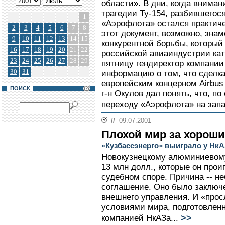
области». В дни, когда внима
трагедии Ту-154, разбившегося
1
«Аэрофлота» остался практич
2
3
4
5
6
7
8
этот документ, возможно, знам
9
10
11
12
13
14
15
конкурентной борьбы, который
16
17
18
19
20
21
22
российской авиаиндустрии ка
23
24
25
26
27
28
29
пятницу гендиректор компании
30
31
информацию о том, что сделк
европейским концерном Airbus
ПОИСК
г-н Окулов дал понять, что, п
переходу «Аэрофлота» на запа
//
09.07.2001
Плохой мир за хороши
«Кузбассэнерго» выиграло у НкА
Новокузнецкому алюминиевому
13 млн долл., которые он прои
судебном споре. Причина -- н
соглашение. Оно было заключе
внешнего управления. И «про
условиями мира, подготовле
>>
компанией НкАЗа...