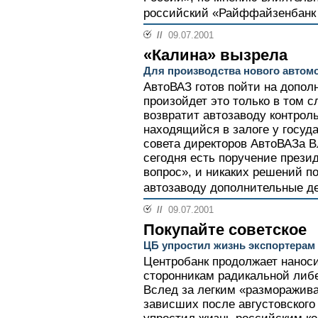
российский «Райффайзенбанк 
//
09.07.2001
«Калина» вызрела
Для производства нового автомо
АвтоВАЗ готов пойти на допо
произойдет это только в том с
возвратит автозаводу контрол
находящийся в залоге у госуд
совета директоров АвтоВАЗа В
сегодня есть поручение презид
вопрос», и никаких решений по
автозаводу дополнительные день
//
09.07.2001
Покупайте советское
ЦБ упростил жизнь экспортерам
Центробанк продолжает нанос
сторонникам радикальной либ
Вслед за легким «разморажива
зависших после августовского