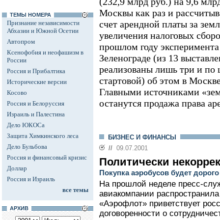
(232,9 млрд руб.) на 9,6 млр
Москвы как раз и рассчитыв
ТЕМЫ НОМЕРА
счет арендной платы за зем
Признание независимости
Абхазии и Южной Осетии
увеличения налоговых сборо
Автопром
прошлом году эксперимента
Ксенофобия и неофашизм в
Зеленограде (из 13 выставл
России
реализованы лишь три и по 
Россия и Прибалтика
стартовой) об этом в Москве
Исторические версии
Главными источниками «зем
Косово
останутся продажа права ар
Россия и Белоруссия
Израиль и Палестина
Дело ЮКОСа
Защита Химкинского леса
БИЗНЕС И ФИНАНСЫ
Дело Бульбова
//
09.07.2001
Россия и финансовый кризис
Политически некоррек
Доллар
Покупка аэробусов будет дорого
Россия и Израиль
На прошлой неделе пресс-слу
все темы
авиакомпании распространила
«Аэрофлот» приветствует рос
АРХИВ
договоренности о сотрудничес