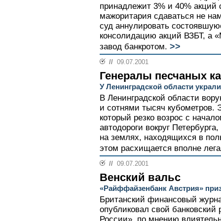
принадлежит 3% и 40% акций с
мажоритария сдаваться не на
суд аннулировать состоявшуюс
консолидацию акций ВЗБТ, а «
>>
завод банкротом.
//
09.07.2001
Генералы песчаных к
У Ленинградской области украли
В Ленинградской области вору
и сотнями тысяч кубометров. 
который резко возрос с начал
автодороги вокруг Петербурга
на землях, находящихся в пол
этом расхищается вполне лега
//
09.07.2001
Венский вальс
«Райффайзенбанк Австрия» приз
Британский финансовый журна
опубликовал свой банковский 
России», по мнению влиятельн