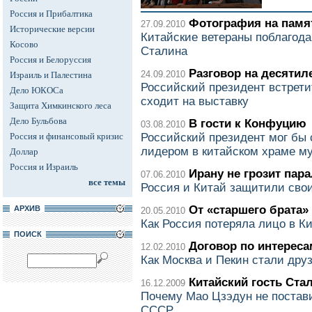
Россия и Прибалтика
Фотография на памя
27.09.2010
Исторические версии
Китайские ветераны поблагод
Косово
Сталина
Россия и Белоруссия
Разговор на десятил
24.09.2010
Израиль и Палестина
Российский президент встрети
Дело ЮКОСа
сходит на выставку
Защита Химкинского леса
Дело Бульбова
В гости к Конфуцию
03.08.2010
Россия и финансовый кризис
Российский президент мог бы
лидером в китайском храме м
Доллар
Россия и Израиль
Ирану не грозит пар
07.06.2010
все темы
Россия и Китай защитили сво
От «старшего брата»
АРХИВ
20.05.2010
Как Россия потеряла лицо в К
ПОИСК
Договор по интереса
12.02.2010
Как Москва и Пекин стали дру
Китайский гость Ста
16.12.2009
Почему Мао Цзэдун не постави
СССР