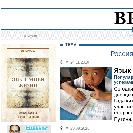
//
Архив
/
ТЕМА
Россия
//
24.11.2010
Язык
Популяр
успехам
Сегодн
дворце 
Года ки
участие
его рос
Путина..
//
29.09.2010