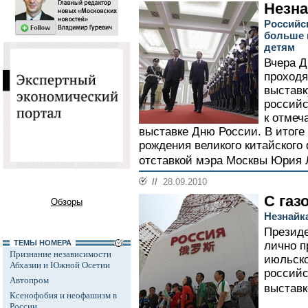
Незна
Российс
больше 
детям
Вчера Д
проход
выставк
российс
к отмеч
выставке Дню России. В итоге 
рождения великого китайског
отставкой мэра Москвы Юрия Л
//
28.09.2010
С газ
Обзоры
Незнайк
Президе
ТЕМЫ НОМЕРА
лично п
Признание независимости
июльско
Абхазии и Южной Осетии
российс
Автопром
выставк
Ксенофобия и неофашизм в
России