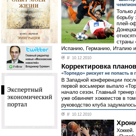
чемпион
Только 
борьбу 
плей-оф
Донецка
относят
страны 
Испанию, Германию, Италию и
//
10.12.2010
Корректировка плано
«Торпедо» рискует не попасть в
В Западной конференции посл
первой восьмерки выпало «Тор
начало сезон. Главный трене
уже обвиняет хоккеистов в том
руководство клуба задумалось
//
10.12.2010
Хрон
Хоккей.