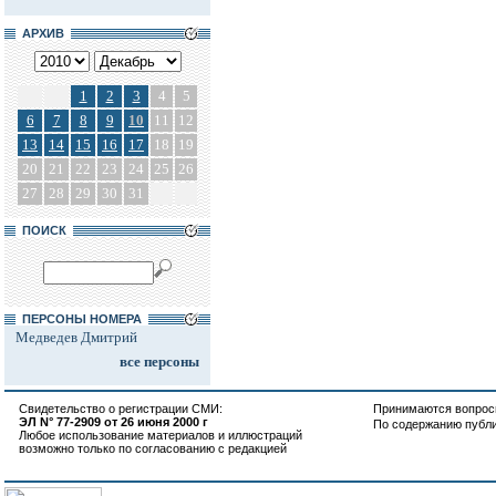
АРХИВ
1
2
3
4
5
6
7
8
9
10
11
12
13
14
15
16
17
18
19
20
21
22
23
24
25
26
27
28
29
30
31
ПОИСК
ПЕРСОНЫ НОМЕРА
Медведев Дмитрий
все персоны
Свидетельство о регистрации СМИ:
Принимаются вопросы
ЭЛ N° 77-2909 от 26 июня 2000 г
По содержанию публ
Любое использование материалов и иллюстраций
возможно только по согласованию с редакцией