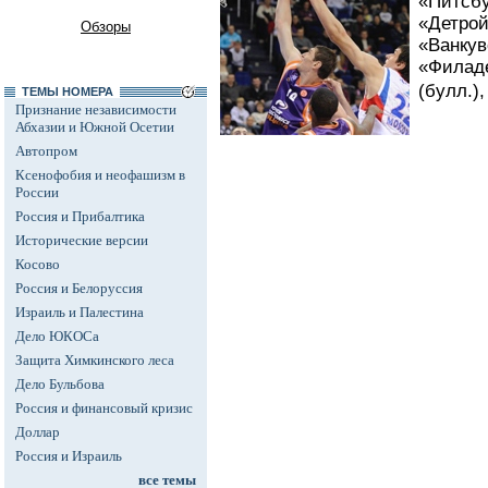
«Питсбур
«Детрой
Обзоры
«Ванкуве
«Филаде
(булл.),
ТЕМЫ НОМЕРА
Признание независимости
Абхазии и Южной Осетии
Автопром
Ксенофобия и неофашизм в
России
Россия и Прибалтика
Исторические версии
Косово
Россия и Белоруссия
Израиль и Палестина
Дело ЮКОСа
Защита Химкинского леса
Дело Бульбова
Россия и финансовый кризис
Доллар
Россия и Израиль
все темы