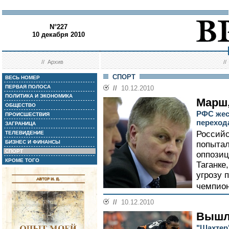
N°227
10 декабря 2010
//
Архив
/
СПОРТ
ВЕСЬ НОМЕР
ПЕРВАЯ ПОЛОСА
//
10.12.2010
ПОЛИТИКА И ЭКОНОМИКА
Марш,
ОБЩЕСТВО
РФС жес
ПРОИСШЕСТВИЯ
перехода
ЗАГРАНИЦА
Российс
ТЕЛЕВИДЕНИЕ
БИЗНЕС И ФИНАНСЫ
попытал
СПОРТ
оппозиц
КРОМЕ ТОГО
Таганке
угрозу 
чемпион
//
10.12.2010
Вышл
"Шахтер