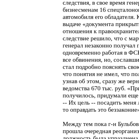
следствия, в свое время ге
бизнесменам 16 спецталоно
автомобиля его обладателя. 
выдаче «документа прикрыт
отношения к правоохраните
следствие решило, что с мар
генерал незаконно получал
одновременно работая в ФСК
все обвинения, но, сославши
стал подробно пояснять сво
что понятия не имел, что по
узнав об этом, сразу же ве
ведомства 670 тыс. руб. «Пр
получилось, придумали еще о
-- Их цель -- посадить меня
то оправдать это беззаконие
Между тем пока г-н Бульбо
прошла очередная реорганиз
должность была упразднена.