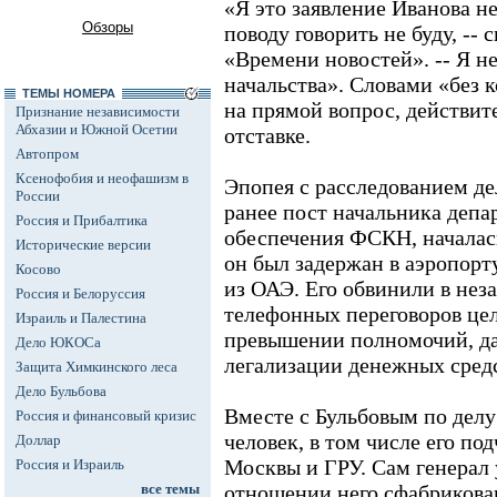
«Я это заявление Иванова не
Обзоры
поводу говорить не буду, -- 
«Времени новостей». -- Я н
начальства». Словами «без 
ТЕМЫ НОМЕРА
на прямой вопрос, действит
Признание независимости
Абхазии и Южной Осетии
отставке.
Автопром
Ксенофобия и неофашизм в
Эпопея с расследованием де
России
ранее пост начальника депа
Россия и Прибалтика
обеспечения ФСКН, началась 
Исторические версии
он был задержан в аэропор
Косово
из ОАЭ. Его обвинили в не
Россия и Белоруссия
телефонных переговоров цел
Израиль и Палестина
превышении полномочий, да
Дело ЮКОСа
легализации денежных средс
Защита Химкинского леса
Дело Бульбова
Вместе с Бульбовым по делу
Россия и финансовый кризис
человек, в том числе его п
Доллар
Москвы и ГРУ. Сам генерал 
Россия и Израиль
все темы
отношении него сфабриков