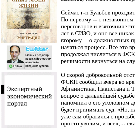
Сейчас г-н Бульбов проходи
По первому -- о незаконно
переговоров и взяточничеств
лет в СИЗО, и оно все никак
второму -- о должностных п
начаться процесс. Все это в
продолжал числиться в ФСКН
решимости вернуться на слу
О скорой добровольной отста
ФСКН сообщил вчера во врем
Афганистана, Пакистана и Т
вопрос о дальнейшей судьбе 
напомнил о его уголовном д
будет принимать суд. «Но, н
уже сам обратился с просьб
просто уволим, и все», -- ск