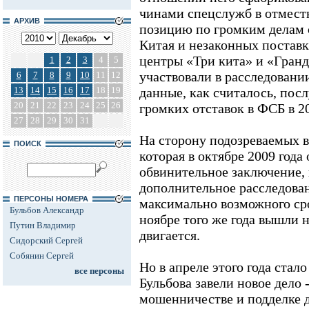
чинами спецслужб в отместк
АРХИВ
позицию по громким делам 
Китая и незаконных поставк
центры «Три кита» и «Гранд
1
2
3
4
5
участвовали в расследовании
6
7
8
9
10
11
12
13
14
15
16
17
18
19
данные, как считалось, пос
20
21
22
23
24
25
26
громких отставок в ФСБ в 20
27
28
29
30
31
На сторону подозреваемых в
ПОИСК
которая в октябре 2009 года
обвинительное заключение,
дополнительное расследован
ПЕРСОНЫ НОМЕРА
максимально возможного сро
Бульбов Александр
ноябре того же года вышли на
Путин Владимир
двигается.
Сидорский Сергей
Собянин Сергей
Но в апреле этого года стало
все персоны
Бульбова завели новое дело
мошенничестве и подделке 