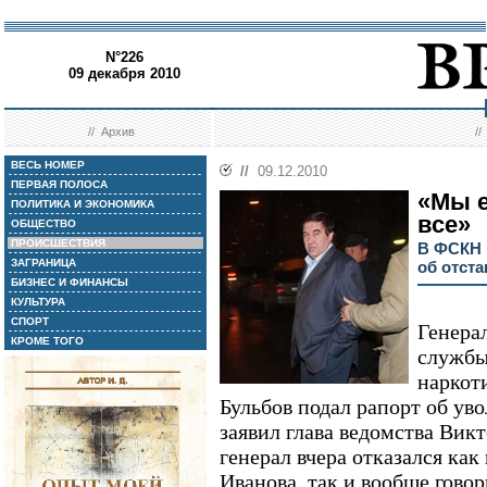
N°226
09 декабря 2010
//
Архив
/
ВЕСЬ НОМЕР
//
09.12.2010
ПЕРВАЯ ПОЛОСА
«Мы е
ПОЛИТИКА И ЭКОНОМИКА
все»
ОБЩЕСТВО
ПРОИСШЕСТВИЯ
В ФСКН 
ЗАГРАНИЦА
об отст
БИЗНЕС И ФИНАНСЫ
КУЛЬТУРА
СПОРТ
Генера
КРОМЕ ТОГО
службы
наркот
Бульбов подал рапорт об ув
заявил глава ведомства Вик
генерал вчера отказался как
Иванова, так и вообще говор