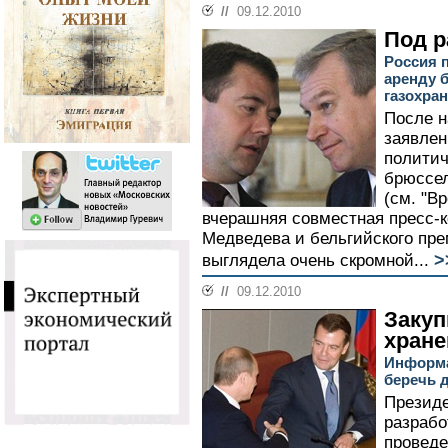
//
09.12.2010
Под р
Россия 
аренду 
газохра
После 
заявле
полити
брюссел
(см. "В
вчерашняя совместная пресс-
Медведева и бельгийского пр
>
выглядела очень скромной...
//
09.12.2010
Закуп
хране
Информа
беречь д
Презид
разрабо
проведе