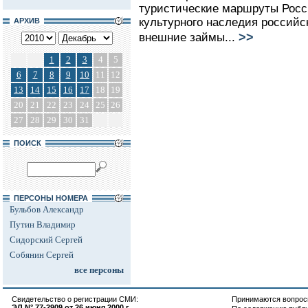
туристические маршруты Росс
культурного наследия российс
АРХИВ
>>
внешние займы...
1
2
3
4
5
6
7
8
9
10
11
12
13
14
15
16
17
18
19
20
21
22
23
24
25
26
27
28
29
30
31
ПОИСК
ПЕРСОНЫ НОМЕРА
Бульбов Александр
Путин Владимир
Сидорский Сергей
Собянин Сергей
все персоны
Свидетельство о регистрации СМИ:
Принимаются вопросы
ЭЛ N° 77-2909 от 26 июня 2000 г