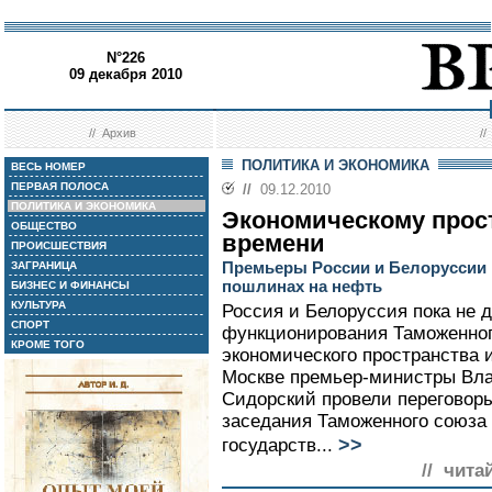
N°226
09 декабря 2010
//
Архив
/
ПОЛИТИКА И ЭКОНОМИКА
ВЕСЬ НОМЕР
ПЕРВАЯ ПОЛОСА
//
09.12.2010
ПОЛИТИКА И ЭКОНОМИКА
Экономическому прост
ОБЩЕСТВО
времени
ПРОИСШЕСТВИЯ
Премьеры России и Белоруссии 
ЗАГРАНИЦА
пошлинах на нефть
БИЗНЕС И ФИНАНСЫ
КУЛЬТУРА
Россия и Белоруссия пока не 
СПОРТ
функционирования Таможенног
КРОМЕ ТОГО
экономического пространства 
Москве премьер-министры Вла
Сидорский провели переговор
заседания Таможенного союза 
>>
государств...
// чита