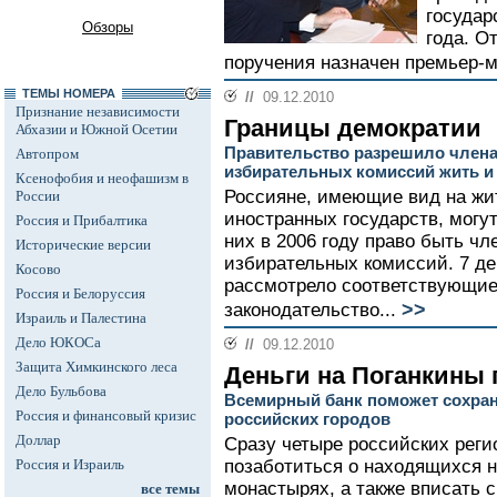
государ
Обзоры
года. О
поручения назначен премьер-
ТЕМЫ НОМЕРА
//
09.12.2010
Признание независимости
Границы демократии
Абхазии и Южной Осетии
Правительство разрешило член
Автопром
избирательных комиссий жить и 
Ксенофобия и неофашизм в
Россияне, имеющие вид на жи
России
иностранных государств, могут
Россия и Прибалтика
них в 2006 году право быть ч
Исторические версии
избирательных комиссий. 7 де
Косово
рассмотрело соответствующие
Россия и Белоруссия
>>
законодательство...
Израиль и Палестина
Дело ЮКОСа
//
09.12.2010
Защита Химкинского леса
Деньги на Поганкины
Дело Бульбова
Всемирный банк поможет сохра
Россия и финансовый кризис
российских городов
Доллар
Сразу четыре российских реги
Россия и Израиль
позаботиться о находящихся н
монастырях, а также вписать 
все темы