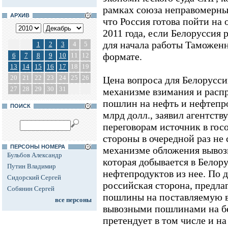
рамках союза неправомерны
АРХИВ
что Россия готова пойти на
2011 года, если Белоруссия
для начала работы Таможенн
1
2
3
4
5
формате.
6
7
8
9
10
11
12
13
14
15
16
17
18
19
20
21
22
23
24
25
26
Цена вопроса для Белоруссии
27
28
29
30
31
механизме взимания и расп
пошлин на нефть и нефтепро
ПОИСК
млрд долл., заявил агентств
переговорам источник в госо
стороны в очередной раз не 
ПЕРСОНЫ НОМЕРА
механизме обложения выво
Бульбов Александр
которая добывается в Белору
Путин Владимир
нефтепродуктов из нее. По 
Сидорский Сергей
российская сторона, предла
Собянин Сергей
пошлины на поставляемую 
все персоны
вывозными пошлинами на б
претендует в том числе и н