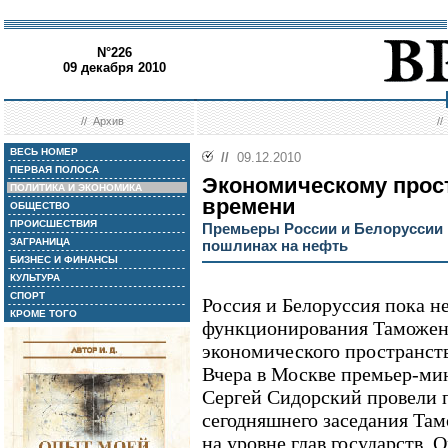
N°226
09 декабря 2010
//
Архив
/
ВЕСЬ НОМЕР
//
09.12.2010
ПЕРВАЯ ПОЛОСА
Экономическому прост
ПОЛИТИКА И ЭКОНОМИКА
времени
ОБЩЕСТВО
ПРОИСШЕСТВИЯ
Премьеры России и Белоруссии 
ЗАГРАНИЦА
пошлинах на нефть
БИЗНЕС И ФИНАНСЫ
КУЛЬТУРА
СПОРТ
Россия и Белоруссия пока н
КРОМЕ ТОГО
функционирования Таможен
экономического пространст
Вчера в Москве премьер-ми
Сергей Сидорский провели 
сегодняшнего заседания Та
на уровне глав государств. 