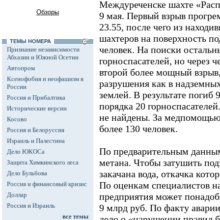
Междуреченске шахте «Расп
Обзоры
9 мая. Первый взрыв прогре
23.55, после чего из находи
шахтеров на поверхность по
ТЕМЫ НОМЕРА
человек. На поиски остальн
Признание независимости
Абхазии и Южной Осетии
горноспасателей, но через ч
Автопром
второй более мощный взрыв
Ксенофобия и неофашизм в
разрушения как в надземных
России
землей. В результате погиб 9
Россия и Прибалтика
порядка 20 горноспасателей.
Исторические версии
не найдены. За медпомощью
Косово
более 130 человек.
Россия и Белоруссия
Израиль и Палестина
По предварительным данным
Дело ЮКОСа
метана. Чтобы затушить под
Защита Химкинского леса
закачана вода, откачка кото
Дело Бульбова
По оценкам специалистов н
Россия и финансовый кризис
Доллар
предприятия может понадоби
Россия и Израиль
9 млрд руб. По факту авари
все темы
дело о «нарушении правил 