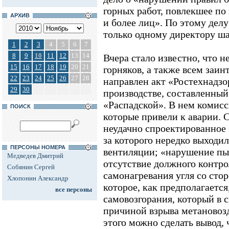
горных работ, повлекшее по
АРХИВ
и более лиц». По этому дел
только одному директору ш
1
2
3
4
5
6
7
8
9
10
11
12
13
14
Вчера стало известно, что 
15
16
17
18
19
20
21
горняков, а также всем заи
22
23
24
25
26
27
28
направлен акт «Ростехнадзо
29
30
производстве, составленный
«Распадской». В нем комисс
ПОИСК
которые привели к аварии. 
неудачно спроектированное 
за которого нередко выходил
ПЕРСОНЫ НОМЕРА
вентиляции; «нарушение пы
Медведев Дмитрий
отсутствие должного контро
Собянин Сергей
самонагревания угля со сто
Хлопонин Александр
которое, как предполагается
все персоны
самовозгорания, который в 
причиной взрыва метановоз
этого можно сделать вывод, 