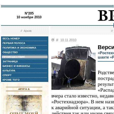
N°205
10 ноября 2010
//
Архив
/
ВЕСЬ НОМЕР
//
10.11.2010
ПЕРВАЯ ПОЛОСА
Верси
ПОЛИТИКА И ЭКОНОМИКА
«Ростех
ОБЩЕСТВО
шахте «
ПРОИСШЕСТВИЯ
ЗАГРАНИЦА
БИЗНЕС И ФИНАНСЫ
КУЛЬТУРА
Родств
СПОРТ
постра
КРОМЕ ТОГО
результ
«Распад
вчера стало известно, недав
«Ростехнадзора». В нем наз
к аварийной ситуации, а так
действия так или иначе связ