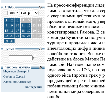
На пресс-конференции лиде
АРХИВ
Гамова отметила, что для с
с уверенными действиями ро
1
2
3
4
5
6
7
провели отличный матч, увер
8
9
10
11
12
13
14
обычном режиме готовимся к
15
16
17
18
19
20
21
констатировала Гамова. В св
22
23
24
25
26
27
28
команды Кузюткина получи
29
30
турнире и продлился час и 
впечатляющих цифр в индив
ПОИСК
волейболисток нет. Все же 
действий на блоке Марии Пе
Гамовой. На блоке наше ко
ПЕРСОНЫ НОМЕРА
подавляющим -- 17:3, на по
Медведев Дмитрий
одного эйса (против трех у р
Собянин Сергей
предыдущей игре с Польшей,
Хлопонин Александр
победительниц было миним
все персоны
чемпионки мира совершили
ошибок.