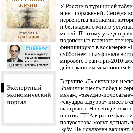
У России в турнирной табли
и нет поражений. Сегодня в
первенства японками, кото
и безнадежно много уступа
мячей. Поэтому уже досрочн
подопечные главного трене
финишируют в восьмерке «Е
субботнем полуфинале встр
мирового Гран-при-2010 ам
действующим чемпионом Ев
В группе «F» ситуация неск
Бразилии шесть побед и сер
мячам, «звездно-полосатые» 
«скуадра адзурра» имеет в с
выигрыша. Но сегодня южно
против США в ранге фавори
полуострова могут догнать 
Кубу. Не исключен вариант, 