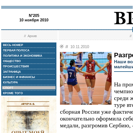
N°205
10 ноября 2010
//
Архив
/
ВЕСЬ НОМЕР
//
10.11.2010
ПЕРВАЯ ПОЛОСА
Разгр
ПОЛИТИКА И ЭКОНОМИКА
Наши во
ОБЩЕСТВО
малейши
ПРОИСШЕСТВИЯ
ЗАГРАНИЦА
БИЗНЕС И ФИНАНСЫ
КУЛЬТУРА
На про
СПОРТ
чемпио
КРОМЕ ТОГО
среди 
туре вт
сборная России уже фактиче
окончательно оформила себе
медали, разгромив Сербию, --