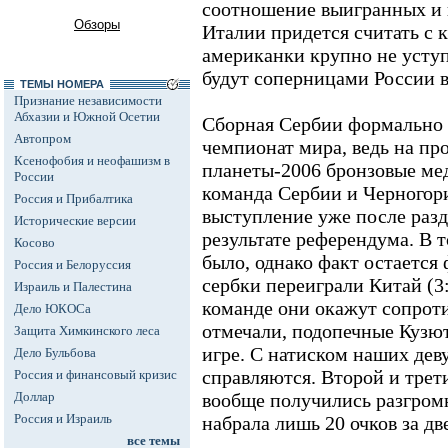
соотношение выигранных и
Обзоры
Италии придется считать с 
американки крупно не усту
будут соперницами России 
ТЕМЫ НОМЕРА
Признание независимости
Абхазии и Южной Осетии
Сборная Сербии формально 
Автопром
чемпионат мира, ведь на пр
Ксенофобия и неофашизм в
планеты-2006 бронзовые мед
России
команда Сербии и Черногор
Россия и Прибалтика
выступление уже после разд
Исторические версии
результате референдума. В 
Косово
было, однако факт остается
Россия и Белоруссия
сербки переиграли Китай (3:
Израиль и Палестина
команде они окажут сопроти
Дело ЮКОСа
отмечали, подопечные Кузю
Защита Химкинского леса
игре. С натиском наших дев
Дело Бульбова
справляются. Второй и трет
Россия и финансовый кризис
Доллар
вообще получились разгром
Россия и Израиль
набрала лишь 20 очков за дв
все темы